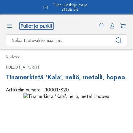
Tilaa uutiskirje nyt ja
äsisältöön
säästä 5 €
Tarvikkeet
PULLOT JA PURKIT
Tinamerkintä 'Kala', neliö, metalli, hopea
Artikkelin numero :
100017820