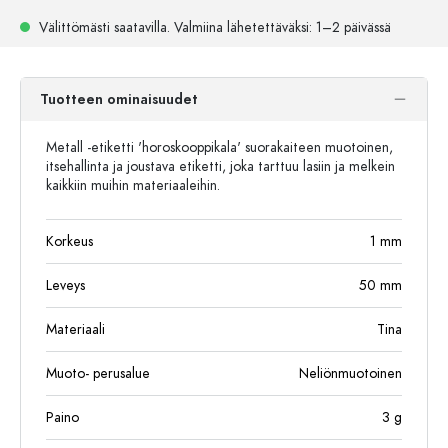
Välittömästi saatavilla.
Valmiina lähetettäväksi
: 1–2 päivässä
Tuotteen ominaisuudet
Metall -etiketti 'horoskooppikala' suorakaiteen muotoinen,
itsehallinta ja joustava etiketti, joka tarttuu lasiin ja melkein
kaikkiin muihin materiaaleihin.
Korkeus
1
mm
Leveys
50
mm
Materiaali
Tina
Muoto- perusalue
Neliönmuotoinen
Paino
3
g