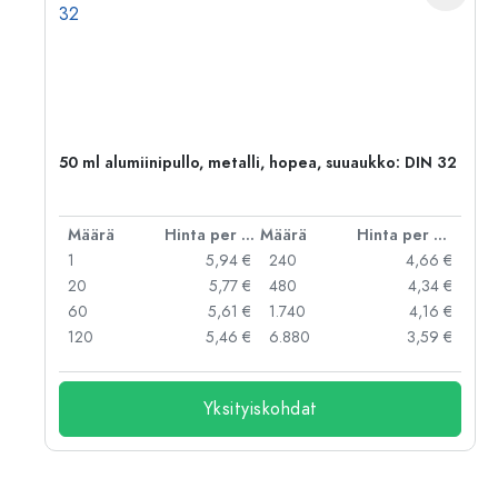
,
50 ml alumiinipullo, metalli, hopea, suuaukko: DIN 32
er kpl
Määrä
Hinta per kpl
Määrä
Hinta per kpl
 €
1
5,94 €
240
4,66 €
 €
20
5,77 €
480
4,34 €
 €
60
5,61 €
1.740
4,16 €
 €
120
5,46 €
6.880
3,59 €
Yksityiskohdat