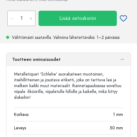
Lisää ostoskoriin
Välittömästi saatavilla.
Valmiina lähetettäväksi
: 1–2 päivässä
Tuotteen ominaisuudet
Metalletiquet 'Schlehe' suorakaiteen muotoinen,
itsehillitteinen ja joustava etiketti, joka on tarttuva lasi ja
melkein kaikki muut materiaalit. Ihannetapauksessa soveltuu
viipale -liköörille, viipaletulle hillolle ja kaikelle, mikä liittyy
slokeihin!
Korkeus
1
mm
Leveys
50
mm