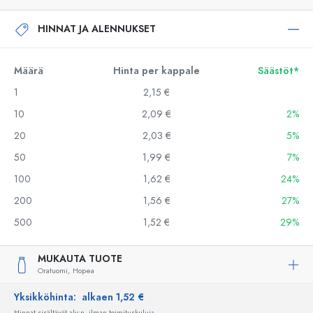
HINNAT JA ALENNUKSET
Määrä
Hinta per kappale
Säästöt*
1
2,15 €
10
2,09 €
2%
20
2,03 €
5%
50
1,99 €
7%
100
1,62 €
24%
200
1,56 €
27%
500
1,52 €
29%
MUKAUTA TUOTE
Oratuomi,
Hopea
Yksikköhinta:
alkaen 1,52 €
Hinnat sisältävät alv:n, ilman toimituskuluja