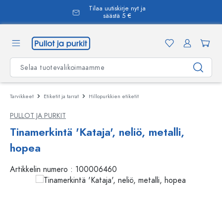
Tilaa uutiskirje nyt ja
äsisältöön
säästä 5 €
Tarvikkeet
Etiketit ja tarrat
Hillopurkkien etiketit
PULLOT JA PURKIT
Tinamerkintä 'Kataja', neliö, metalli,
hopea
Artikkelin numero :
100006460