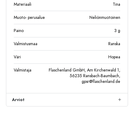
Materiaali
Tina
Muoto- perusalue
Neliönmuotoinen
Paino
3
g
Valmistusmaa
Ranska
Väri
Hopea
Valmistaja
Flaschenland GmbH, Am Kirchenwald 1,
56235 Ransbach-Baumbach,
gpsr@flaschenland.de
Arviot