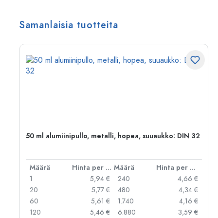
Samanlaisia tuotteita
50 ml alumiinipullo, metalli, hopea, suuaukko: DIN 32
er kpl
Määrä
Hinta per kpl
Määrä
Hinta per kpl
 €
1
5,94 €
240
4,66 €
 €
20
5,77 €
480
4,34 €
 €
60
5,61 €
1.740
4,16 €
 €
120
5,46 €
6.880
3,59 €