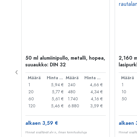
50 ml alumiinipullo, metalli, hopea,
2,160 m
suuaukko: DIN 32
lasipurk
rautalan
Hinta per kpl
Määrä
Hinta per kpl
Määrä
Hinta per kpl
Määrä
,99 €
1
5,94 €
240
4,66 €
1
,95 €
20
5,77 €
480
4,34 €
10
,91 €
60
5,61 €
1.740
4,16 €
50
,79 €
120
5,46 €
6.880
3,59 €
alkaen 3,59 €
alkaen 
Hinnat sisältävät alv:n, ilman toimituskuluja
Hinnat sisält