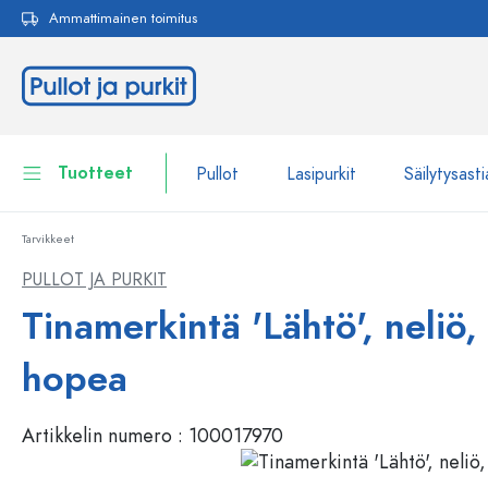
Ammattimainen toimitus
akuun
Siirry päänavigointiin
Tuotteet
Pullot
Lasipurkit
Säilytysasti
Tarvikkeet
Pullot
Näytä kaikki Pullot
PULLOT JA PURKIT
Lasipurkit
Tinamerkintä 'Lähtö', neliö, 
Pullot tuotemerkin mukaan
WECK-Lasipullot
Säilytysastiat
hopea
Astiat
Pullot toiminnon mukaan
Artikkelin numero :
100017970
Pipettipullot
Kosmetiikka-astiat
Patenttikorkkipullot