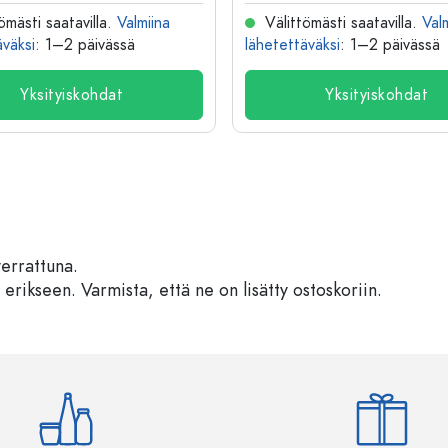
ömästi saatavilla.
Valmiina
Välittömästi saatavilla.
Val
äväksi
: 1–2 päivässä
lähetettäväksi
: 1–2 päivässä
Yksityiskohdat
Yksityiskohdat
verrattuna.
 erikseen. Varmista, että ne on lisätty ostoskoriin.