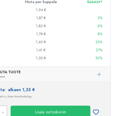
Hinta per kappale
Säästöt*
1,94 €
1,87 €
3%
1,82 €
6%
1,78 €
8%
1,45 €
25%
1,41 €
27%
1,35 €
30%
UTA TUOTE
opea
nta:
alkaen 1,35 €
 alv:n, ilman toimituskuluja
Lisää ostoskoriin