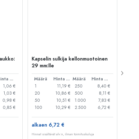
uaukko:
Kapselin sulkija kellonmuotoinen
500 m
29 mm:lle
Carré
suua
Hinta per kpl
Määrä
Hinta per kpl
Määrä
Hinta per kpl
Mää
1,06 €
1
11,19 €
250
8,40 €
1
1,03 €
20
10,86 €
500
8,11 €
24
0,98 €
50
10,51 €
1.000
7,83 €
72
0,85 €
100
10,29 €
2.500
6,72 €
120
alkaen 6,72 €
alkae
Hinnat sisältävät alv:n, ilman toimituskuluja
Hinnat si