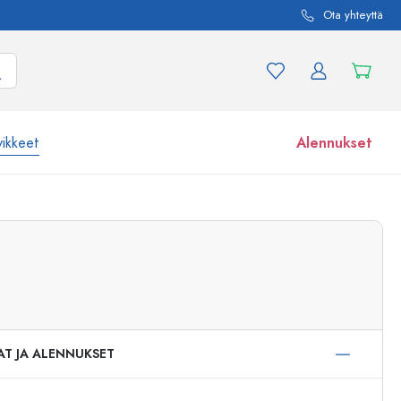
Ota yhteyttä
vikkeet
Alennukset
etta ja tuotevariaatiota
Lasipurkit
Tutustu nyt
Osta nyt
AT JA ALENNUKSET