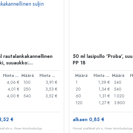
l rautalankakannellinen
50 ml lasipullo 'Proba', su
ki, suuaukko:
PP 18
kakannellinen suljin
Hinta per kpl
Määrä
Hinta per kpl
Määrä
Hinta per kpl
Määrä
4,06 €
100
3,91 €
1
1,39 €
240
4,01 €
250
3,53 €
20
1,34 €
540
4,00 €
540
3,52 €
60
1,31 €
1.020
120
1,27 €
3.800
3,52 €
alkaen 0,85 €
ävät alv:n, ilman toimituskuluja
Hinnat sisältävät alv:n, ilman toimituskuluja