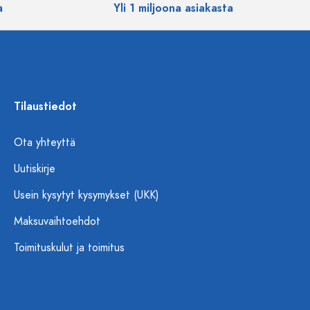
a
Yli 1 miljoona asiakasta
Tilaustiedot
Ota yhteyttä
Uutiskirje
Usein kysytyt kysymykset (UKK)
Maksuvaihtoehdot
Toimituskulut ja toimitus