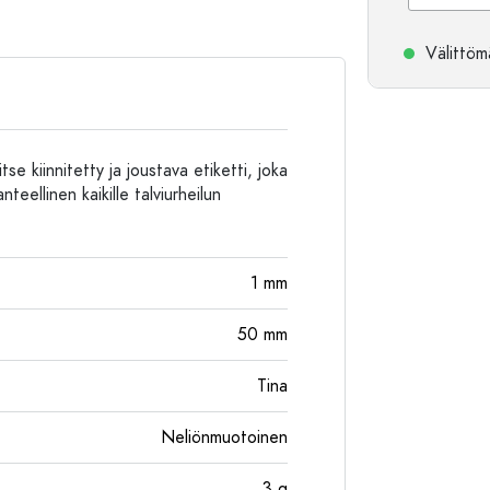
Alumiinipullot
Välittömä
e kiinnitetty ja joustava etiketti, joka
nteellinen kaikille talviurheilun
1
mm
50
mm
Tina
Neliönmuotoinen
3
g