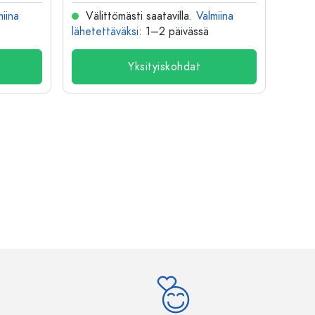
miina
Välittömästi saatavilla.
Valmiina
Väl
lähetettäväksi
: 1–2 päivässä
lähete
Yksityiskohdat