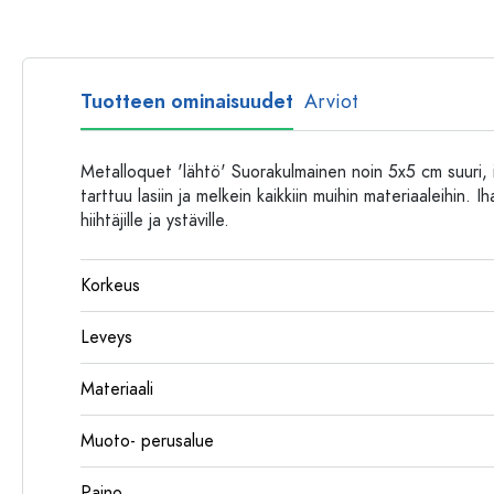
Muovipullot
Tuotteen ominaisuudet
Arviot
Metalloquet 'lähtö' Suorakulmainen noin 5x5 cm suuri, its
tarttuu lasiin ja melkein kaikkiin muihin materiaaleihin. Iha
hiihtäjille ja ystäville.
Korkeus
Leveys
Materiaali
Muoto- perusalue
Paino