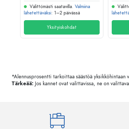
na
Välittömästi saatavilla.
Valmiina
Välitt
lähetettäväksi
: 1–2 päivässä
lähetett
Yksityiskohdat
*Alennusprosentti tarkoittaa säästöä yksikköhintaan 
Tärkeää:
Jos kannet ovat valittavissa, ne on valittava