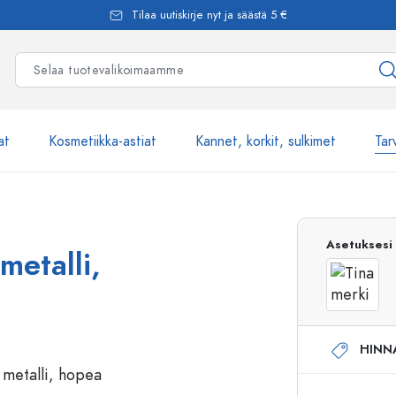
Tilaa uutiskirje nyt ja säästä 5 €
at
Kosmetiikka-astiat
Kannet, korkit, sulkimet
Tar
Yli 2500 tuot
Asetuksesi
metalli,
Estal-Lasipullot
HINN
Pumppupullot
Airless-pumppupullot
Spraypullot
Roll-on-pullot