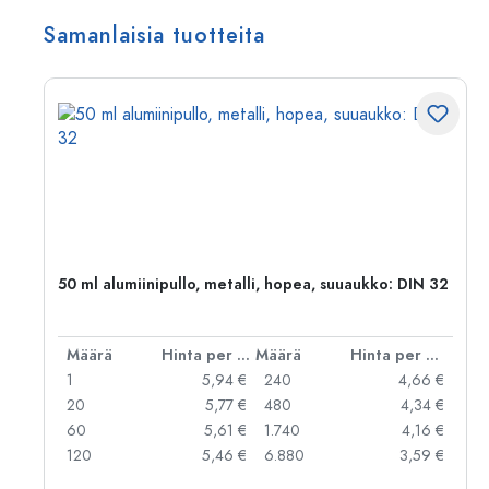
Samanlaisia tuotteita
50 ml alumiinipullo, metalli, hopea, suuaukko: DIN 32
er kpl
Määrä
Hinta per kpl
Määrä
Hinta per kpl
 €
1
5,94 €
240
4,66 €
 €
20
5,77 €
480
4,34 €
 €
60
5,61 €
1.740
4,16 €
 €
120
5,46 €
6.880
3,59 €