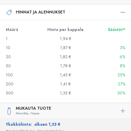
HINNAT JA ALENNUKSET
Määrä
Hinta per kappale
Säästöt*
1
1,94 €
10
1,87 €
3%
20
1,82 €
6%
50
1,78 €
8%
100
1,45 €
25%
200
1,41 €
27%
500
1,35 €
30%
MUKAUTA TUOTE
Mansikka,
Hopea
Yksikköhinta:
alkaen 1,35 €
Hinnat sisältävät alv:n, ilman toimituskuluja