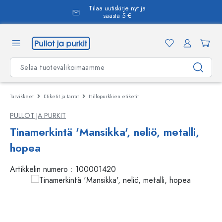
Tilaa uutiskirje nyt ja
äsisältöön
säästä 5 €
Tarvikkeet
Etiketit ja tarrat
Hillopurkkien etiketit
PULLOT JA PURKIT
Tinamerkintä 'Mansikka', neliö, metalli,
hopea
Artikkelin numero :
100001420