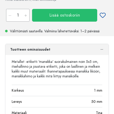
Lisää ostoskoriin
Välittömästi saatavilla.
Valmiina lähetettäväksi
: 1–2 päivässä
Tuotteen ominaisuudet
Metallet -etiketti 'mansikka' suorakulmainen noin 5x5 cm,
itsehallinno ja joustava etiketti, joka on lasillinen ja melkein
kaikki muut materiaalit. Ihannetapauksessa mansikka likööri,
mansikkahimo ja kaikki mitä liittyy mansikoille.
Korkeus
1
mm
Leveys
50
mm
Materiaali
Tina