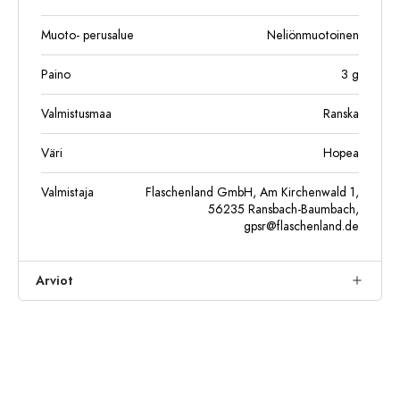
Muoto- perusalue
Neliönmuotoinen
Paino
3
g
Valmistusmaa
Ranska
Väri
Hopea
Valmistaja
Flaschenland GmbH, Am Kirchenwald 1,
56235 Ransbach-Baumbach,
gpsr@flaschenland.de
Arviot