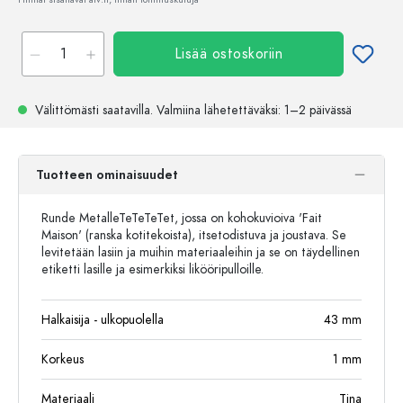
Lisää ostoskoriin
Välittömästi saatavilla.
Valmiina lähetettäväksi
: 1–2 päivässä
Tuotteen ominaisuudet
Runde MetalleTeTeTeTet, jossa on kohokuvioiva 'Fait
Maison' (ranska kotitekoista), itsetodistuva ja joustava. Se
levitetään lasiin ja muihin materiaaleihin ja se on täydellinen
etiketti lasille ja esimerkiksi likööripulloille.
Halkaisija - ulkopuolella
43
mm
Korkeus
1
mm
Materiaali
Tina