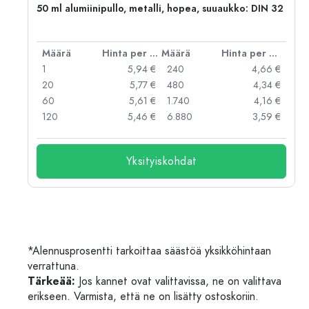
,
50 ml alumiinipullo, metalli, hopea, suuaukko: DIN 32
er kpl
Määrä
Hinta per kpl
Määrä
Hinta per kpl
 €
1
5,94 €
240
4,66 €
 €
20
5,77 €
480
4,34 €
 €
60
5,61 €
1.740
4,16 €
 €
120
5,46 €
6.880
3,59 €
Yksityiskohdat
*Alennusprosentti tarkoittaa säästöä yksikköhintaan
verrattuna.
Tärkeää:
Jos kannet ovat valittavissa, ne on valittava
erikseen. Varmista, että ne on lisätty ostoskoriin.