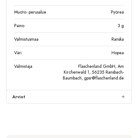
Muoto- perusalue
Pyöreä
Paino
3
g
Valmistusmaa
Ranska
Väri
Hopea
Valmistaja
Flaschenland GmbH, Am
Kirchenwald 1, 56235 Ransbach-
Baumbach,
gpsr@flaschenland.de
Arviot