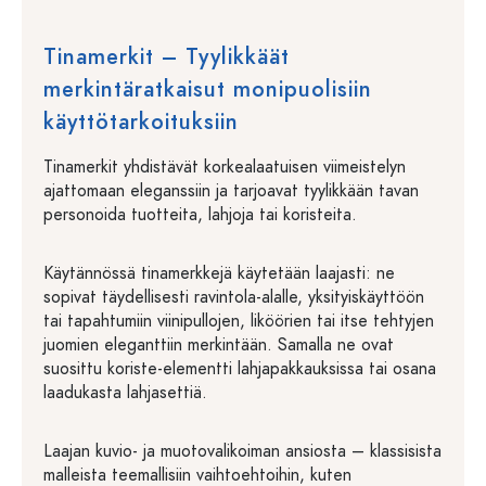
Tinamerkit – Tyylikkäät
merkintäratkaisut monipuolisiin
käyttötarkoituksiin
Tinamerkit yhdistävät korkealaatuisen viimeistelyn
ajattomaan eleganssiin ja tarjoavat tyylikkään tavan
personoida tuotteita, lahjoja tai koristeita.
Käytännössä tinamerkkejä käytetään laajasti: ne
sopivat täydellisesti ravintola-alalle, yksityiskäyttöön
tai tapahtumiin viinipullojen, liköörien tai itse tehtyjen
juomien eleganttiin merkintään. Samalla ne ovat
suosittu koriste-elementti lahjapakkauksissa tai osana
laadukasta lahjasettiä.
Laajan kuvio- ja muotovalikoiman ansiosta – klassisista
malleista teemallisiin vaihtoehtoihin, kuten