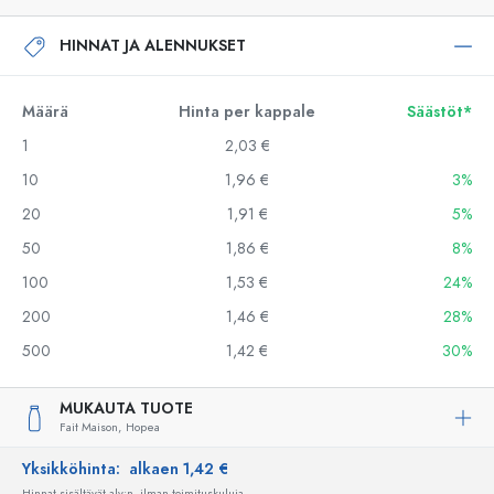
HINNAT JA ALENNUKSET
Määrä
Hinta per kappale
Säästöt*
1
2,03 €
10
1,96 €
3%
20
1,91 €
5%
50
1,86 €
8%
100
1,53 €
24%
200
1,46 €
28%
500
1,42 €
30%
MUKAUTA TUOTE
Fait Maison,
Hopea
Yksikköhinta:
alkaen 1,42 €
Hinnat sisältävät alv:n, ilman toimituskuluja