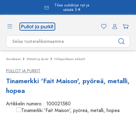
Tilaa uutiskirje nyt ja
äsisältöön
säästä 5 €
Tarvikkeet
Etiketit ja tarrat
Hillopurkkien etiketit
PULLOT JA PURKIT
Tinamerkki 'Fait Maison', pyöreä, metalli,
hopea
Artikkelin numero :
100021580