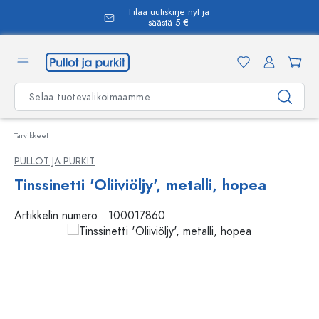
Tilaa uutiskirje nyt ja
äsisältöön
säästä 5 €
Tarvikkeet
PULLOT JA PURKIT
Tinssinetti 'Oliiviöljy', metalli, hopea
Artikkelin numero :
100017860