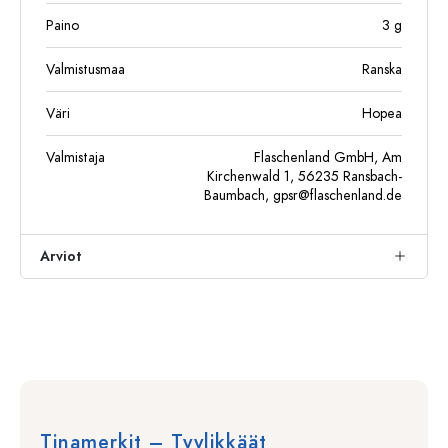
Paino
3
g
Valmistusmaa
Ranska
Väri
Hopea
Valmistaja
Flaschenland GmbH, Am
Kirchenwald 1, 56235 Ransbach-
Baumbach,
gpsr@flaschenland.de
Arviot
Tinamerkit – Tyylikkäät