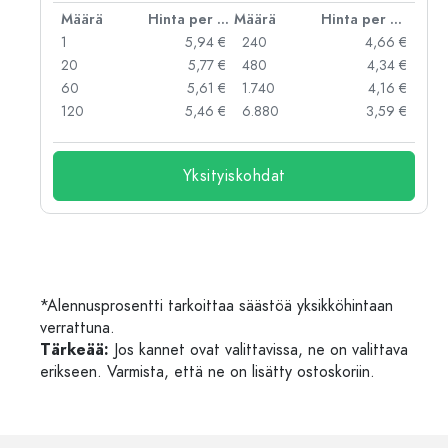
er kpl
Määrä
Hinta per kpl
Määrä
Hinta per kpl
 €
1
5,94 €
240
4,66 €
 €
20
5,77 €
480
4,34 €
 €
60
5,61 €
1.740
4,16 €
 €
120
5,46 €
6.880
3,59 €
Yksityiskohdat
*Alennusprosentti tarkoittaa säästöä yksikköhintaan
verrattuna.
Tärkeää:
Jos kannet ovat valittavissa, ne on valittava
erikseen. Varmista, että ne on lisätty ostoskoriin.