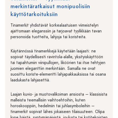
merkintäratkaisut monipuolisiin
käyttötarkoituksiin
Tinamerkit yhdistävät korkealaatuisen viimeistelyn
ajattomaan eleganssiin ja tarjoavat tyylikkään tavan
personoida tuotteita, lahjoja tai koristeita.
Käytännössä tinamerkkejä käytetään laajasti: ne
sopivat täydellisesti ravintola-alalle, yksityiskäyttöön
tai tapahtumiin viinipullojen, liköörien tai itse tehtyjen
juomien eleganttiin merkintään. Samalla ne ovat
suosittu koriste-elementti lahjapakkauksissa tai osana
laadukasta lahjasettiä.
Laajan kuvio- ja muotovalikoiman ansiosta – klassisista
malleista teemallisiin vaihtoehtoihin, kuten
horoskooppiin, hedelmiin tai juhlasymboleihin –
tinamerkit sopivat lähes jokaiseen tilaisuuteen. Olipa
kyse häistä, syntymäpäivistä, joulusta tai kotitekoisten