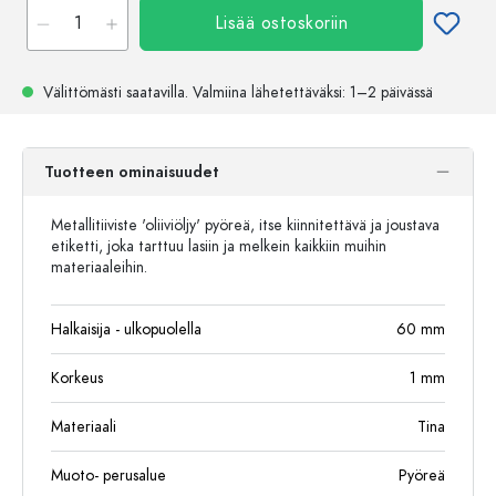
Lisää ostoskoriin
Välittömästi saatavilla.
Valmiina lähetettäväksi
: 1–2 päivässä
Tuotteen ominaisuudet
Metallitiiviste 'oliiviöljy' pyöreä, itse kiinnitettävä ja joustava
etiketti, joka tarttuu lasiin ja melkein kaikkiin muihin
materiaaleihin.
Halkaisija - ulkopuolella
60
mm
Korkeus
1
mm
Materiaali
Tina
Muoto- perusalue
Pyöreä