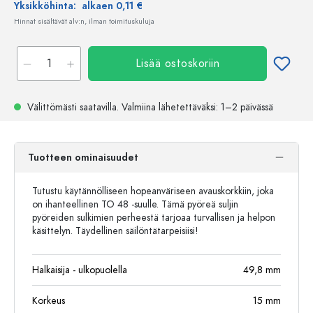
Yksikköhinta:
alkaen 0,11 €
Hinnat sisältävät alv:n, ilman toimituskuluja
Lisää ostoskoriin
Välittömästi saatavilla.
Valmiina lähetettäväksi
: 1–2 päivässä
Tuotteen ominaisuudet
Tutustu käytännölliseen hopeanväriseen avauskorkkiin, joka
on ihanteellinen TO 48 -suulle. Tämä pyöreä suljin
pyöreiden sulkimien perheestä tarjoaa turvallisen ja helpon
käsittelyn. Täydellinen säilöntätarpeisiisi!
Halkaisija - ulkopuolella
49,8
mm
Korkeus
15
mm