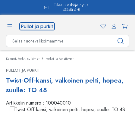
Tilaa uutiskirje nyt ja
äsisältöön
säästä 5 €
Kannet, korkit, sulkimet
Korkki- ja kansityypit
PULLOT JA PURKIT
Twist-Off-kansi, valkoinen pelti, hopea,
suulle: TO 48
Artikkelin numero :
100040010