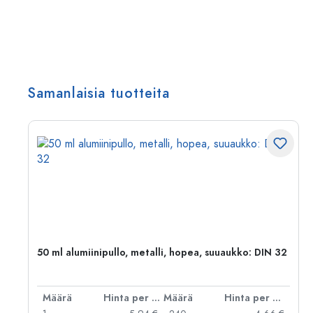
Samanlaisia tuotteita
50 ml alumiinipullo, metalli, hopea, suuaukko: DIN 32
er kpl
Määrä
Hinta per kpl
Määrä
Hinta per kpl