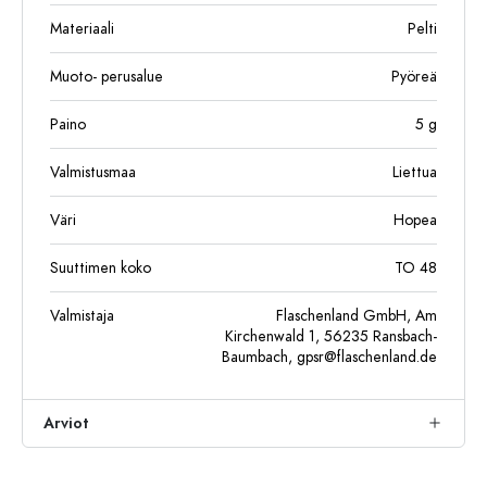
Materiaali
Pelti
Muoto- perusalue
Pyöreä
Paino
5
g
Valmistusmaa
Liettua
Väri
Hopea
Suuttimen koko
TO 48
Valmistaja
Flaschenland GmbH, Am
Kirchenwald 1, 56235 Ransbach-
Baumbach,
gpsr@flaschenland.de
Arviot