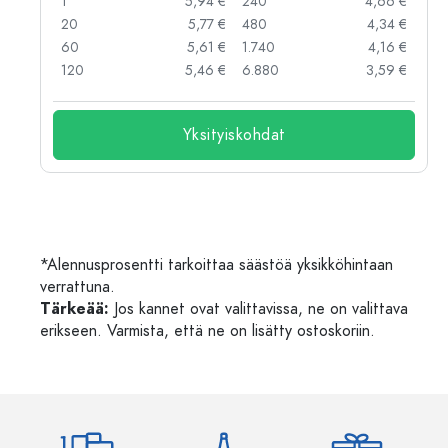
 €
1
5,94 €
240
4,66 €
 €
20
5,77 €
480
4,34 €
 €
60
5,61 €
1.740
4,16 €
 €
120
5,46 €
6.880
3,59 €
Yksityiskohdat
*Alennusprosentti tarkoittaa säästöä yksikköhintaan
verrattuna.
Tärkeää:
Jos kannet ovat valittavissa, ne on valittava
erikseen. Varmista, että ne on lisätty ostoskoriin.