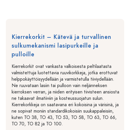
Kierrekorkit – Kätevä ja turvallinen
sulkumekanismi lasipurkeille ja
pulloille
Kierrekorkit ovat vankasta valkoisesta peltilaatasta
valmistettuja luotettavia ruuvikorkkeja, jotka erottuvat
helppokäyttöisyydellään ja varmistetulla tiiviydellään.
Ne ruuvataan lasiin tai pulloon vain neljänneksen
kierroksen verran, ja niiden erityisen tiivisteen ansiosta
ne takaavat ilmatiiviin ja kosteussuojatun sulun.
Kierrekorkkeja on saatavana eri kokoisina ja värisinä, ja
ne sopivat moniin standardikokoisiin suukappaleisiin,
kuten TO 38, TO 43, TO 53, TO 58, TO 63, TO 66,
TO 70, TO 82 ja TO 100.