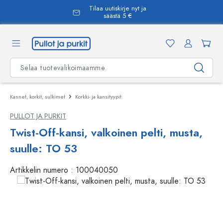
Tilaa uutiskirje nyt ja
äsisältöön
säästä 5 €
Kannet, korkit, sulkimet
Korkki- ja kansityypit
PULLOT JA PURKIT
Twist-Off-kansi, valkoinen pelti, musta,
suulle: TO 53
Artikkelin numero :
100040050