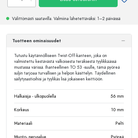
Välittömästi saatavilla.
Valmiina lähetettäväksi
: 1–2 päivässä
Tuotteen ominaisuudet
Tutustu käytännölliseen Twist-Off-kanteen, joka on
valmistettu kestävästä valkoisesta teräksestä tyylikkäässä
mustassa värissä. Ihanteellinen TO 53 -suulle, tämä pyöreä
suljin tarjoaa turvallisen ja helpon käsittelyn. Täydellinen
säilytysastioihisi ja tyylikäs lisä jokaiseen keittiöön.
Halkaisija - ulkopuolella
56
mm
Korkeus
10
mm
Materiaali
Pelti
Muoto- perusalue
Pyöreä