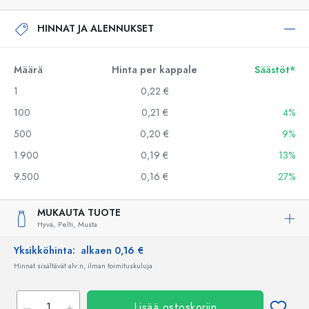
HINNAT JA ALENNUKSET
Määrä
Hinta per kappale
Säästöt*
1
0,22 €
100
0,21 €
4%
500
0,20 €
9%
1.900
0,19 €
13%
9.500
0,16 €
27%
MUKAUTA TUOTE
Hyvä,
Pelti,
Musta
Yksikköhinta:
alkaen 0,16 €
Hinnat sisältävät alv:n, ilman toimituskuluja
Lisää ostoskoriin