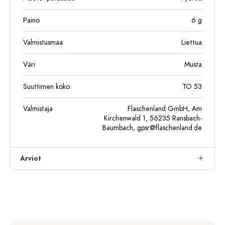
Paino
6
g
Valmistusmaa
Liettua
Väri
Musta
Suuttimen koko
TO 53
Valmistaja
Flaschenland GmbH, Am
Kirchenwald 1, 56235 Ransbach-
Baumbach,
gpsr@flaschenland.de
Arviot