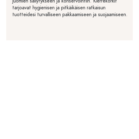
juomien säilytykseen ja konservointiin. Kierrekorkit
tarjoavat hygienisen ja pitkäikäisen ratkaisun
tuotteidesi turvalliseen pakkaamiseen ja suojaamiseen.