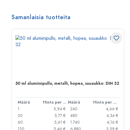
Samanlaisia tuotteita
,
50 ml alumiinipullo, metalli, hopea, suuaukko: DIN 32
er kpl
Määrä
Hinta per kpl
Määrä
Hinta per kpl
 €
1
5,94 €
240
4,66 €
 €
20
5,77 €
480
4,34 €
 €
60
5,61 €
1.740
4,16 €
 €
120
5,46 €
6.880
3,59 €