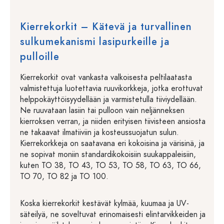
Kierrekorkit – Kätevä ja turvallinen
sulkumekanismi lasipurkeille ja
pulloille
Kierrekorkit ovat vankasta valkoisesta peltilaatasta
valmistettuja luotettavia ruuvikorkkeja, jotka erottuvat
helppokäyttöisyydellään ja varmistetulla tiiviydellään.
Ne ruuvataan lasiin tai pulloon vain neljänneksen
kierroksen verran, ja niiden erityisen tiivisteen ansiosta
ne takaavat ilmatiiviin ja kosteussuojatun sulun.
Kierrekorkkeja on saatavana eri kokoisina ja värisinä, ja
ne sopivat moniin standardikokoisiin suukappaleisiin,
kuten TO 38, TO 43, TO 53, TO 58, TO 63, TO 66,
TO 70, TO 82 ja TO 100.
Koska kierrekorkit kestävät kylmää, kuumaa ja UV-
säteilyä, ne soveltuvat erinomaisesti elintarvikkeiden ja