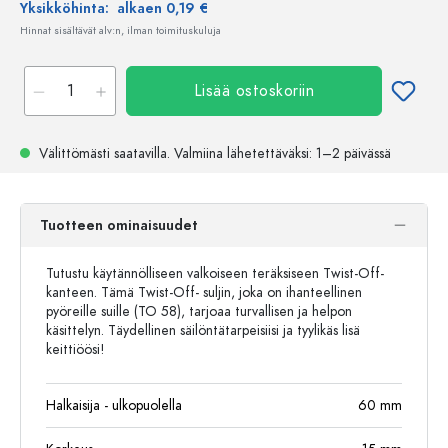
Yksikköhinta:
alkaen 0,19 €
Hinnat sisältävät alv:n, ilman toimituskuluja
Lisää ostoskoriin
Välittömästi saatavilla.
Valmiina lähetettäväksi
: 1–2 päivässä
Tuotteen ominaisuudet
Tutustu käytännölliseen valkoiseen teräksiseen Twist-Off-
kanteen. Tämä Twist-Off- suljin, joka on ihanteellinen
pyöreille suille (TO 58), tarjoaa turvallisen ja helpon
käsittelyn. Täydellinen säilöntätarpeisiisi ja tyylikäs lisä
keittiöösi!
Halkaisija - ulkopuolella
60
mm