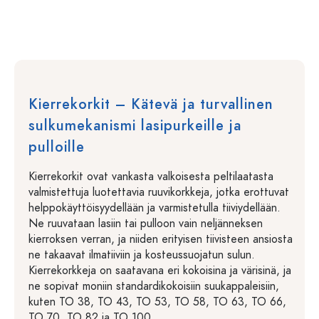
Kierrekorkit – Kätevä ja turvallinen
sulkumekanismi lasipurkeille ja
pulloille
Kierrekorkit ovat vankasta valkoisesta peltilaatasta
valmistettuja luotettavia ruuvikorkkeja, jotka erottuvat
helppokäyttöisyydellään ja varmistetulla tiiviydellään.
Ne ruuvataan lasiin tai pulloon vain neljänneksen
kierroksen verran, ja niiden erityisen tiivisteen ansiosta
ne takaavat ilmatiiviin ja kosteussuojatun sulun.
Kierrekorkkeja on saatavana eri kokoisina ja värisinä, ja
ne sopivat moniin standardikokoisiin suukappaleisiin,
kuten TO 38, TO 43, TO 53, TO 58, TO 63, TO 66,
TO 70, TO 82 ja TO 100.