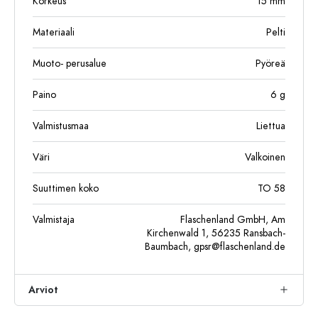
Korkeus
15
mm
Materiaali
Pelti
Muoto- perusalue
Pyöreä
Paino
6
g
Valmistusmaa
Liettua
Väri
Valkoinen
Suuttimen koko
TO 58
Valmistaja
Flaschenland GmbH, Am
Kirchenwald 1, 56235 Ransbach-
Baumbach,
gpsr@flaschenland.de
Arviot