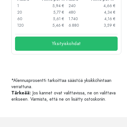
 €
1
5,94 €
240
4,66 €
 €
20
5,77 €
480
4,34 €
 €
60
5,61 €
1.740
4,16 €
 €
120
5,46 €
6.880
3,59 €
Yksityiskohdat
*Alennusprosentti tarkoittaa säästöä yksikköhintaan
verrattuna.
Tärkeää:
Jos kannet ovat valittavissa, ne on valittava
erikseen. Varmista, että ne on lisätty ostoskoriin.