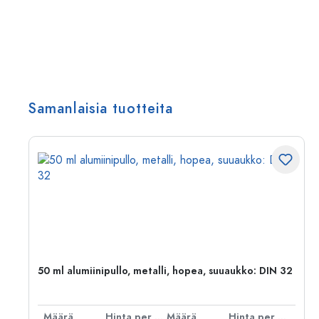
Samanlaisia tuotteita
50 ml alumiinipullo, metalli, hopea, suuaukko: DIN 32
er kpl
Määrä
Hinta per kpl
Määrä
Hinta per kpl