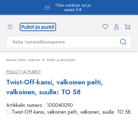
Tilaa uutiskirje nyt ja
äsisältöön
säästä 5 €
Kannet, korkit, sulkimet
Korkki- ja kansityypit
PULLOT JA PURKIT
Twist-Off-kansi, valkoinen pelti,
valkoinen, suulle: TO 58
Artikkelin numero :
100040090