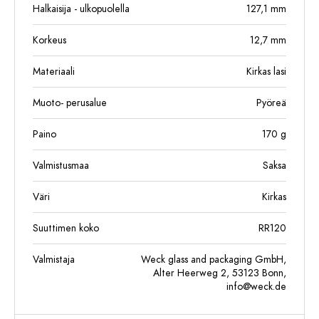
Halkaisija - ulkopuolella
127,1
mm
Korkeus
12,7
mm
Materiaali
Kirkas lasi
Muoto- perusalue
Pyöreä
Paino
170
g
Valmistusmaa
Saksa
Väri
Kirkas
Suuttimen koko
RR120
Valmistaja
Weck glass and packaging GmbH,
Alter Heerweg 2, 53123 Bonn,
info@weck.de