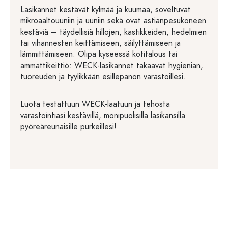
Lasikannet kestävät kylmää ja kuumaa, soveltuvat
mikroaaltouuniin ja uuniin sekä ovat astianpesukoneen
kestäviä – täydellisiä hillojen, kastikkeiden, hedelmien
tai vihannesten keittämiseen, säilyttämiseen ja
lämmittämiseen. Olipa kyseessä kotitalous tai
ammattikeittiö: WECK-lasikannet takaavat hygienian,
tuoreuden ja tyylikkään esillepanon varastoillesi.
Luota testattuun WECK-laatuun ja tehosta
varastointiasi kestävillä, monipuolisilla lasikansilla
pyöreäreunaisille purkeillesi!