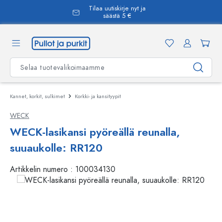
Tilaa uutiskirje nyt ja
äsisältöön
säästä 5 €
Kannet, korkit, sulkimet
Korkki- ja kansityypit
WECK
WECK-lasikansi pyöreällä reunalla,
suuaukolle: RR120
Artikkelin numero :
100034130