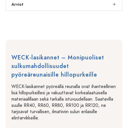
Arviot
WECK-lasikannet – Monipuoliset
sulkumahdollisuudet
pyöreäreunaisille hillopurkeille
WECK-lasikannet pyöreällä reunalla ovat ihanteellinen
lisä hillopurkeillesi ja vakuuttavat korkealaatuisella
materiaalillaan sekä tarkalla istuvuudellaan. Saatavilla
suulle RR40, RR60, RR80, RR100 ja RR120, ne
tarjoavat turvallisen, ilmatiiviin sulun erilaisille
elintarvikkeille.