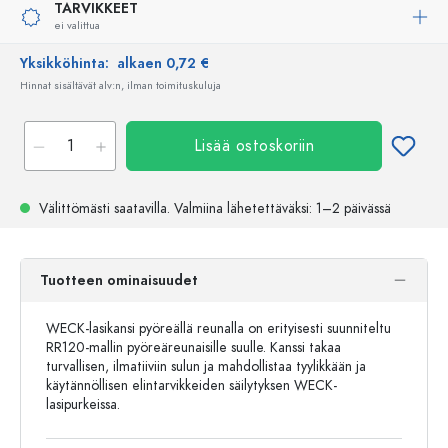
TARVIKKEET
ei valittua
Yksikköhinta:
alkaen 0,72 €
Hinnat sisältävät alv:n, ilman toimituskuluja
Lisää ostoskoriin
Välittömästi saatavilla.
Valmiina lähetettäväksi
: 1–2 päivässä
Tuotteen ominaisuudet
WECK-lasikansi pyöreällä reunalla on erityisesti suunniteltu
RR120-mallin pyöreäreunaisille suulle. Kanssi takaa
turvallisen, ilmatiiviin sulun ja mahdollistaa tyylikkään ja
käytännöllisen elintarvikkeiden säilytyksen WECK-
lasipurkeissa.