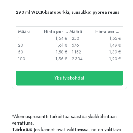
290 ml WECK-kaatopurkki, suuaukko: pyöreä reuna
er kpl
Määrä
Hinta per kpl
Määrä
Hinta per kpl
 €
1
1,64 €
250
1,55 €
 €
20
1,61 €
576
1,49 €
 €
50
1,58 €
1.152
1,39 €
 €
100
1,56 €
2.304
1,20 €
Yksityiskohdat
*Alennusprosentti tarkoittaa säästöä yksikköhintaan
verrattuna.
Tärkeää:
Jos kannet ovat valittavissa, ne on valittava