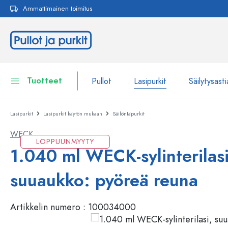
Ammattimainen toimitus
akuun
Siirry päänavigointiin
Tuotteet
Pullot
Lasipurkit
Säilytysasti
Lasipurkit
Lasipurkit käytön mukaan
Säilöntäpurkit
Pullot
Näytä kaikki Pullot
WECK
Lasipurkit
LOPPUUNMYYTY
Pullot tuotemerkin mukaan
1.040 ml WECK-sylinterilasi
WECK-Lasipullot
Säilytysastiat
suuaukko: pyöreä reuna
Astiat
Pullot toiminnon mukaan
Artikkelin numero :
100034000
Pipettipullot
Kosmetiikka-astiat
Patenttikorkkipullot