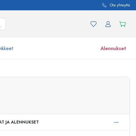
Ota yhteyttä
vikkeet
Alennukset
etta ja tuotevariaatiota
Lasipurkit
Tutustu nyt
Osta nyt
AT JA ALENNUKSET