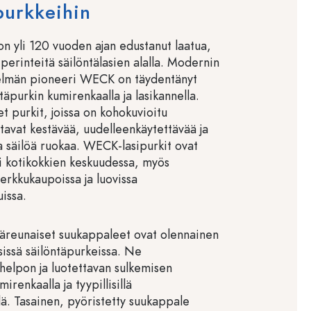
purkkeihin
 yli 120 vuoden ajan edustanut laatua,
 perinteitä säilöntälasien alalla. Modernin
elmän pioneeri WECK on täydentänyt
ntäpurkin kumirenkaalla ja lasikannella.
t purkit, joissa on kohokuvioitu
tavat kestävää, uudelleenkäytettävää ja
a säilöä ruokaa. WECK-lasipurkit ovat
si kotikokkien keskuudessa, myös
herkkukaupoissa ja luovissa
issa.
reunaiset suukappaleet ovat olennainen
sissä säilöntäpurkeissa. Ne
 helpon ja luotettavan sulkemisen
mirenkaalla ja tyypillisillä
llä. Tasainen, pyöristetty suukappale