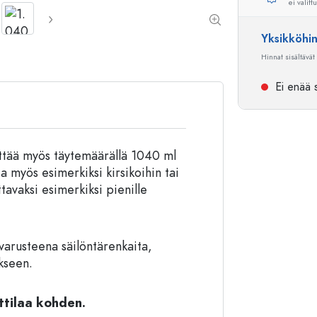
ei valitt
Alumiinipullot
Yksikköhi
Hinnat sisältävät
Ei enää s
käyttää myös täytemäärällä 1040 ml
 myös esimerkiksi kirsikoihin tai
avaksi esimerkiksi pienille
varusteena säilöntärenkaita,
ikseen.
ttilaa kohden.