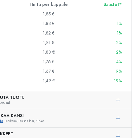
Hinta per kappale
Säästöt*
1,85 €
1,83 €
1%
1,82 €
1%
1,81 €
2%
1,80 €
2%
1,76 €
4%
1,67 €
9%
1,49 €
19%
UTA TUOTE
040 ml
KAA KANSI
10
, Lasikansi, Kirkas lasi, Kirkas
Esimerkillinen edustus
IKKEET