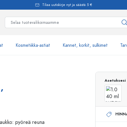
Tilaa uutiskirje nyt ja säästä 5 €
at
Kosmetiikka-astiat
Kannet, korkit, sulkimet
Tar
Yli 2500 tuot
Asetuksesi
,
Estal-Lasipullot
HINN
Pumppupullot
Airless-pumppupullot
Spraypullot
Roll-on-pullot