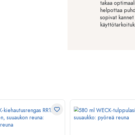
takaa optimaali
helpottaa puh
sopivat kannet 
käyttötarkoituk