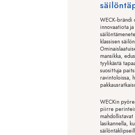
säilöntä
WECK-brändi on
innovaatiota ja
säilöntämenet
klassisen säilö
Ominaislaatuise
mansikka, edus
tyylikästä tapa
suosittuja pait
ravintoloissa, 
pakkausratkaisu
WECKin pyöreä
piirre perintei
mahdollistavat
lasikannella, ku
säilöntäklipsei