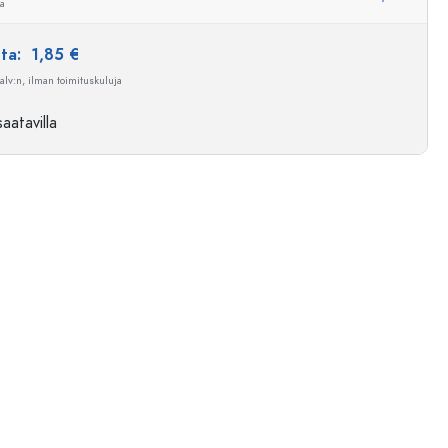
ua
nta:
1,85 €
 alv:n, ilman toimituskuluja
aatavilla