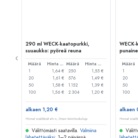
290 ml WECK-kaatopurkki,
WECK-k
suuaukko: pyöreä reuna
punaine
reuna
Hinta per kpl
Määrä
Hinta per kpl
Määrä
Hinta per kpl
Määrä
1,37 €
1
1,64 €
250
1,55 €
1
1,31 €
20
1,61 €
576
1,49 €
20
1,21 €
50
1,58 €
1.152
1,39 €
50
1,12 €
100
1,56 €
2.304
1,20 €
100
alkaen 1,20 €
alkaen 
Hinnat sisältävät alv:n, ilman toimituskuluja
Hinnat sisält
na
Välittömästi saatavilla.
Valmiina
Välitt
lähetettäväksi
: 1–2 päivässä
lähetett