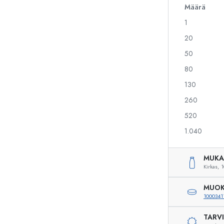
Määrä
1
Alkoholipullot
Puristuspullot
20
Likööripullot
Säilytyspullot
50
Mehupullot
Kuviopainetut pullot
80
Parfyymipullot
Ginipullot
Kynsilakkapullot
Joulupullot
130
Minipullot
Koristeelliset pullot
260
520
1.040
Erikoismuotoiset pullot
Sylinteripullot
Pyöreäkauluspullot
Käymisastiat
MUKA
Taskumatit
Kirkas,
1
Leveäkaulaiset pullot
MUOK
1000341
TARV
Keraamiset pullot