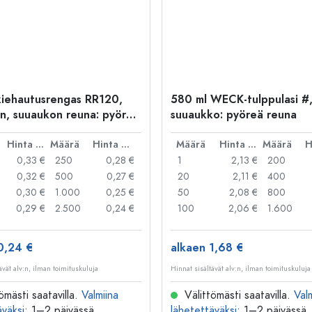
iehautusrengas RR120,
580 ml WECK-tulppulasi #
n, suuaukon reuna: pyöreä
suuaukko: pyöreä reuna
Hinta per kpl
Määrä
Hinta per kpl
Määrä
Hinta per kpl
Määrä
0,33 €
250
0,28 €
1
2,13 €
200
0,32 €
500
0,27 €
20
2,11 €
400
0,30 €
1.000
0,25 €
50
2,08 €
800
0,29 €
2.500
0,24 €
100
2,06 €
1.600
0,24 €
alkaen 1,68 €
ävät alv:n, ilman toimituskuluja
Hinnat sisältävät alv:n, ilman toimituskuluja
ömästi saatavilla.
Valmiina
Välittömästi saatavilla.
Val
äväksi
: 1–2 päivässä
lähetettäväksi
: 1–2 päivässä