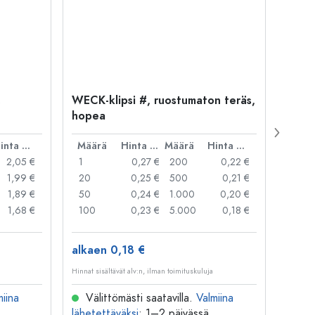
,
WECK-klipsi #, ruostumaton teräs,
WECK
hopea
punai
Hinta per kpl
Määrä
Hinta per kpl
Määrä
Hinta per kpl
Mää
2,05 €
1
0,27 €
200
0,22 €
1
1,99 €
20
0,25 €
500
0,21 €
50
1,89 €
50
0,24 €
1.000
0,20 €
250
1,68 €
100
0,23 €
5.000
0,18 €
alkaen 0,18 €
alkae
Hinnat sisältävät alv:n, ilman toimituskuluja
Hinnat si
miina
Välittömästi saatavilla.
Valmiina
Väl
lähetettäväksi
: 1–2 päivässä
lähete