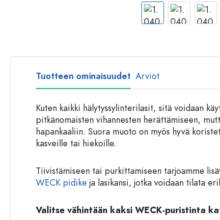
Muovipullot
Tuotteen ominaisuudet
Arviot
Kuten kaikki hälytyssylinterilasit, sitä voidaan 
pitkänomaisten vihannesten herättämiseen, mutta
hapankaaliin. Suora muoto on myös hyvä koristett
kasveille tai hiekoille.
Tiivistämiseen tai purkittamiseen tarjoamme lisä
WECK pidike
ja lasikansi, jotka voidaan tilata er
Valitse vähintään kaksi WECK-puristinta ka