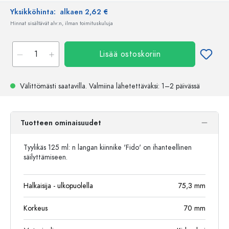
Yksikköhinta:
alkaen 2,62 €
Hinnat sisältävät alv:n, ilman toimituskuluja
Lisää ostoskoriin
Välittömästi saatavilla.
Valmiina lähetettäväksi
: 1–2 päivässä
Tuotteen ominaisuudet
Tyylikäs 125 ml: n langan kiinnike 'Fido' on ihanteellinen
säilyttämiseen.
Halkaisija - ulkopuolella
75,3
mm
Korkeus
70
mm