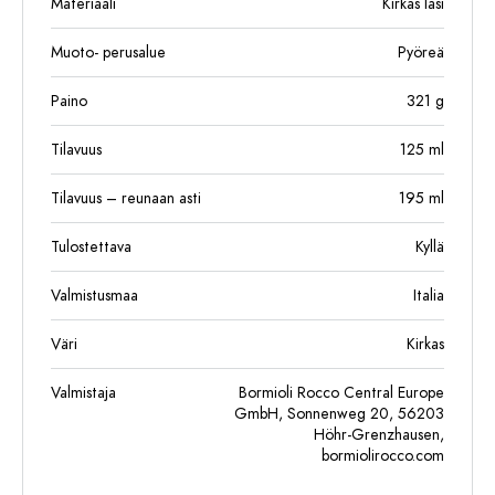
Materiaali
Kirkas lasi
Muoto- perusalue
Pyöreä
Paino
321
g
Tilavuus
125
ml
Tilavuus – reunaan asti
195
ml
Tulostettava
Kyllä
Valmistusmaa
Italia
Väri
Kirkas
Valmistaja
Bormioli Rocco Central Europe
GmbH, Sonnenweg 20, 56203
Höhr-Grenzhausen,
bormiolirocco.com