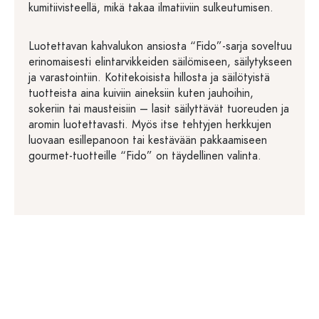
kumitiivisteellä, mikä takaa ilmatiiviin sulkeutumisen.
Luotettavan kahvalukon ansiosta “Fido”-sarja soveltuu
erinomaisesti elintarvikkeiden säilömiseen, säilytykseen
ja varastointiin. Kotitekoisista hillosta ja säilötyistä
tuotteista aina kuiviin aineksiin kuten jauhoihin,
sokeriin tai mausteisiin – lasit säilyttävät tuoreuden ja
aromin luotettavasti. Myös itse tehtyjen herkkujen
luovaan esillepanoon tai kestävään pakkaamiseen
gourmet-tuotteille “Fido” on täydellinen valinta.