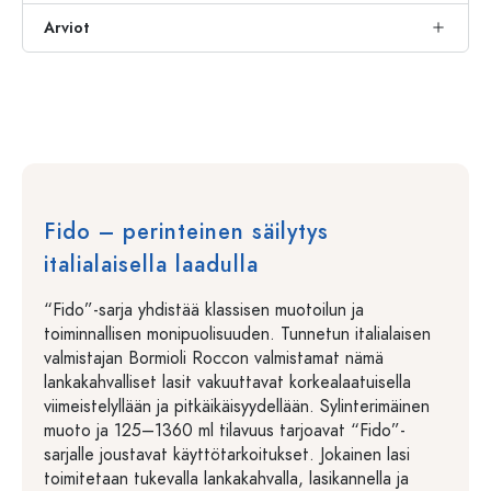
Arviot
Fido – perinteinen säilytys
italialaisella laadulla
“Fido”-sarja yhdistää klassisen muotoilun ja
toiminnallisen monipuolisuuden. Tunnetun italialaisen
valmistajan Bormioli Roccon valmistamat nämä
lankakahvalliset lasit vakuuttavat korkealaatuisella
viimeistelyllään ja pitkäikäisyydellään. Sylinterimäinen
muoto ja 125–1360 ml tilavuus tarjoavat “Fido”-
sarjalle joustavat käyttötarkoitukset. Jokainen lasi
toimitetaan tukevalla lankakahvalla, lasikannella ja