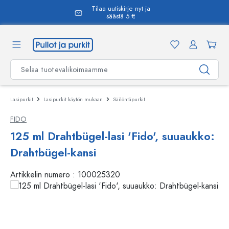
Tilaa uutiskirje nyt ja
äsisältöön
säästä 5 €
Lasipurkit
Lasipurkit käytön mukaan
Säilöntäpurkit
FIDO
125 ml Drahtbügel-lasi 'Fido', suuaukko:
Drahtbügel-kansi
Artikkelin numero :
100025320