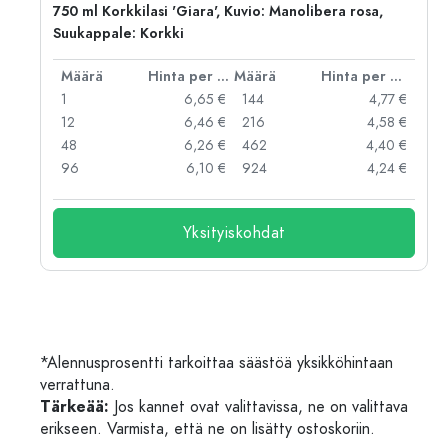
750 ml Korkkilasi 'Giara', Kuvio: Manolibera rosa,
Suukappale: Korkki
er kpl
Määrä
Hinta per kpl
Määrä
Hinta per kpl
 €
1
6,65 €
144
4,77 €
 €
12
6,46 €
216
4,58 €
 €
48
6,26 €
462
4,40 €
 €
96
6,10 €
924
4,24 €
Yksityiskohdat
*Alennusprosentti tarkoittaa säästöä yksikköhintaan
verrattuna.
Tärkeää:
Jos kannet ovat valittavissa, ne on valittava
erikseen. Varmista, että ne on lisätty ostoskoriin.