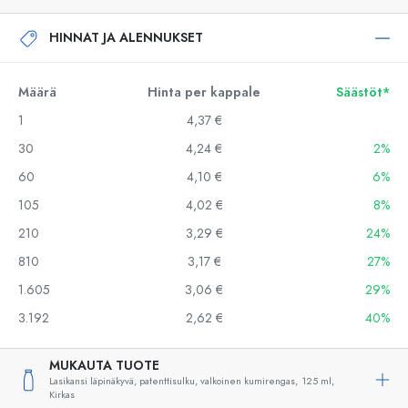
HINNAT JA ALENNUKSET
Määrä
Hinta per kappale
Säästöt*
1
4,37 €
30
4,24 €
2%
60
4,10 €
6%
105
4,02 €
8%
210
3,29 €
24%
810
3,17 €
27%
1.605
3,06 €
29%
3.192
2,62 €
40%
MUKAUTA TUOTE
Lasikansi läpinäkyvä, patenttisulku, valkoinen kumirengas,
125 ml,
Kirkas