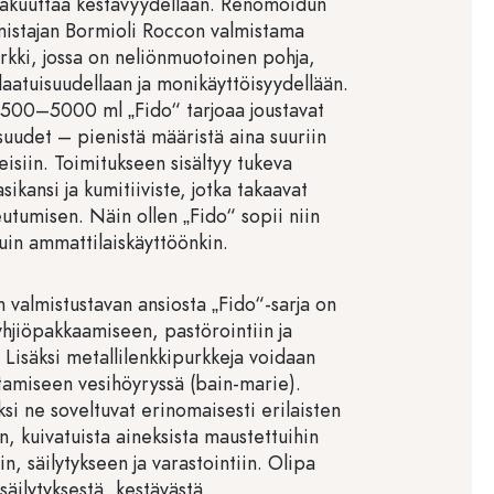
vakuuttaa kestävyydellään. Renomoidun
lmistajan Bormioli Roccon valmistama
rkki, jossa on neliönmuotoinen pohja,
aatuisuudellaan ja monikäyttöisyydellään.
 500–5000 ml „Fido“ tarjoaa joustavat
suudet – pienistä määristä aina suuriin
eisiin. Toimitukseen sisältyy tukeva
asikansi ja kumitiiviste, jotka takaavat
keutumisen. Näin ollen „Fido“ sopii niin
kuin ammattilaiskäyttöönkin.
 valmistustavan ansiosta „Fido“-sarja on
yhjiöpakkaamiseen, pastörointiin ja
 Lisäksi metallilenkkipurkkeja voidaan
tamiseen vesihöyryssä (bain-marie).
ksi ne soveltuvat erinomaisesti erilaisten
n, kuivatuista aineksista maustettuihin
in, säilytykseen ja varastointiin. Olipa
säilytyksestä, kestävästä