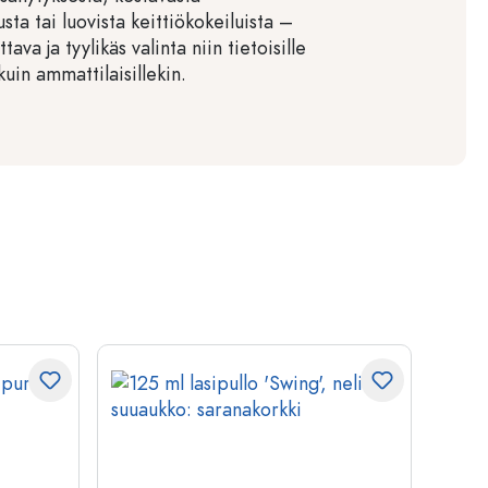
sta tai luovista keittiökokeiluista –
tava ja tyylikäs valinta niin tietoisille
 kuin ammattilaisillekin.