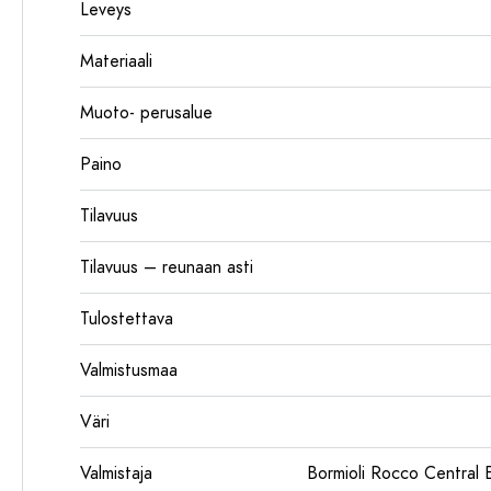
Leveys
Materiaali
Muoto- perusalue
Paino
Tilavuus
Tilavuus – reunaan asti
Tulostettava
Valmistusmaa
Väri
Valmistaja
Bormioli Rocco Centra