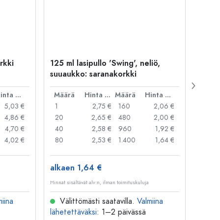
rkki
125 ml lasipullo 'Swing', neliö,
1 000
suuaukko: saranakorkki
Stagi
gallinen
Hinta per kpl
Määrä
Hinta per kpl
Määrä
Hinta per kpl
Mää
5,03 €
1
2,75 €
160
2,06 €
1
4,86 €
20
2,65 €
480
2,00 €
12
4,70 €
40
2,58 €
960
1,92 €
48
4,02 €
80
2,53 €
1.400
1,64 €
96
alkaen 1,64 €
alkae
Hinnat sisältävät alv:n, ilman toimituskuluja
Hinnat si
miina
Välittömästi saatavilla.
Valmiina
Väl
lähetettäväksi
: 1–2 päivässä
lähete