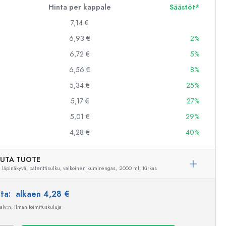
Hinta per kappale
Säästöt*
7,14 €
6,93 €
2%
6,72 €
5%
6,56 €
8%
5,34 €
25%
5,17 €
27%
5,01 €
29%
4,28 €
40%
UTA TUOTE
i läpinäkyvä, patenttisulku, valkoinen kumirengas,
2000 ml,
Kirkas
nta:
alkaen 4,28 €
 alv:n, ilman toimituskuluja