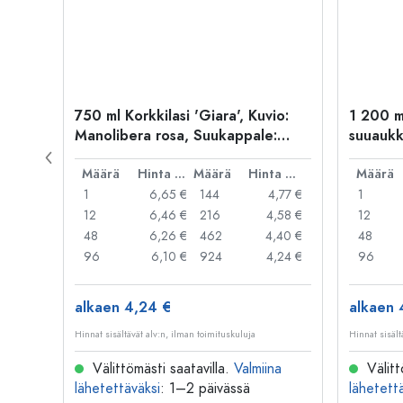
i',
750 ml Korkkilasi 'Giara', Kuvio:
1 200 ml
Manolibera rosa, Suukappale:
suuaukk
Korkki
Hinta per kpl
Määrä
Hinta per kpl
Määrä
Hinta per kpl
Määrä
,98 €
1
6,65 €
144
4,77 €
1
,84 €
12
6,46 €
216
4,58 €
12
,72 €
48
6,26 €
462
4,40 €
48
,18 €
96
6,10 €
924
4,24 €
96
alkaen 4,24 €
alkaen 
Hinnat sisältävät alv:n, ilman toimituskuluja
Hinnat sisält
na
Välittömästi saatavilla.
Valmiina
Välitt
lähetettäväksi
: 1–2 päivässä
lähetett