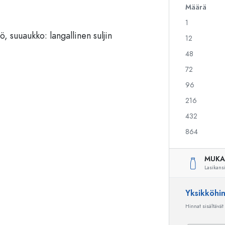
Määrä
1
Alkoholipullot
Puristuspullot
12
Likööripullot
Säilytyspullot
48
Mehupullot
Kuviopainetut pullot
72
Parfyymipullot
Ginipullot
Kynsilakkapullot
Joulupullot
96
Minipullot
Koristeelliset pullot
216
432
864
Erikoismuotoiset pullot
Sylinteripullot
Pyöreäkauluspullot
Käymisastiat
MUKA
Taskumatit
Lasikans
Leveäkaulaiset pullot
Yksikköhi
Hinnat sisältävät
Keraamiset pullot