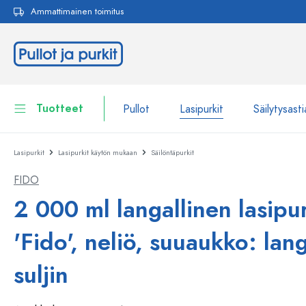
Ammattimainen toimitus
akuun
Siirry päänavigointiin
Tuotteet
Pullot
Lasipurkit
Säilytysasti
Lasipurkit
Lasipurkit käytön mukaan
Säilöntäpurkit
Pullot
Näytä kaikki Pullot
FIDO
Lasipurkit
Pullot tuotemerkin mukaan
2 000 ml langallinen lasipu
WECK-Lasipullot
Säilytysastiat
'Fido', neliö, suuaukko: lan
Astiat
Pullot toiminnon mukaan
suljin
Pipettipullot
Kosmetiikka-astiat
Patenttikorkkipullot