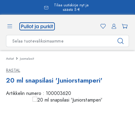
Tilaa uutiskirje nyt ja
äsisältöön
säästä 5 €
Astiat
Juomalasit
RASTAL
20 ml snapsilasi 'Juniorstamperi'
Artikkelin numero :
100003620