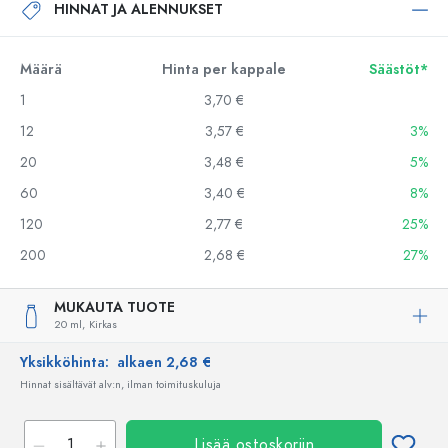
HINNAT JA ALENNUKSET
Määrä
Hinta per kappale
Säästöt*
1
3,70 €
12
3,57 €
3%
20
3,48 €
5%
60
3,40 €
8%
120
2,77 €
25%
200
2,68 €
27%
MUKAUTA TUOTE
20 ml,
Kirkas
Yksikköhinta:
alkaen 2,68 €
Hinnat sisältävät alv:n, ilman toimituskuluja
Lisää ostoskoriin