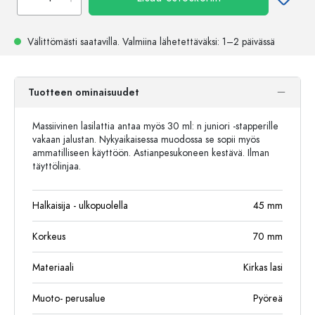
Välittömästi saatavilla.
Valmiina lähetettäväksi
: 1–2 päivässä
Tuotteen ominaisuudet
Massiivinen lasilattia antaa myös 30 ml: n juniori -stapperille
vakaan jalustan. Nykyaikaisessa muodossa se sopii myös
ammatilliseen käyttöön. Astianpesukoneen kestävä. Ilman
täyttölinjaa.
Halkaisija - ulkopuolella
45
mm
Korkeus
70
mm
Materiaali
Kirkas lasi
Muoto- perusalue
Pyöreä