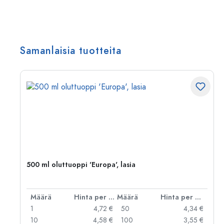
Samanlaisia tuotteita
500 ml oluttuoppi 'Europa', lasia
er kpl
Määrä
Hinta per kpl
Määrä
Hinta per kpl
 €
1
4,72 €
50
4,34 €
 €
10
4,58 €
100
3,55 €