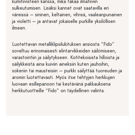
kumitiivisteen kanssa, mikä takaa ilmatiiviin
sulkeutumisen. Lisäksi kannet ovat saatavilla eri
väreissä – sininen, keltainen, vihreä, vaaleanpunainen
ja violetti – ja antavat jokaiselle purkille yksilöllisen
ilmeen.
Luotettavan metalliklipsilukituksen ansiosta “Fido”
soveltuu erinomaisesti elintarvikkeiden säilömiseen,
varastointiin ja säilytykseen. Kotitekoisista hilloista ja
säilykkeistä aina kuiviin aineksiin kuten jauhoihin,
sokeriin tai mausteisiin – purkki säilyttää tuoreuden ja
aromin luotettavasti. Myös itse tehtyjen herkkujen
luovaan esillepanoon tai kestävänä pakkauksena
herkkutuotteille “Fido” on täydellinen valinta.