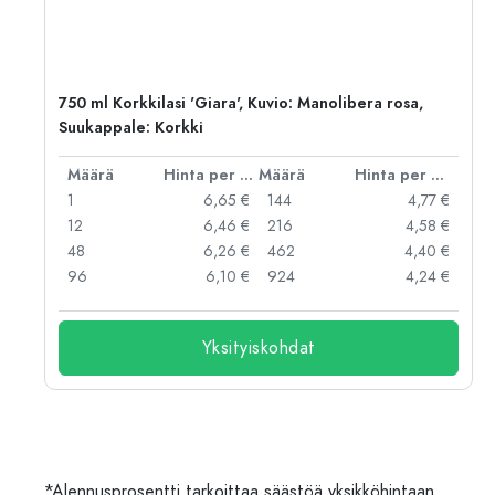
750 ml Korkkilasi 'Giara', Kuvio: Manolibera rosa,
Suukappale: Korkki
er kpl
Määrä
Hinta per kpl
Määrä
Hinta per kpl
 €
1
6,65 €
144
4,77 €
 €
12
6,46 €
216
4,58 €
 €
48
6,26 €
462
4,40 €
 €
96
6,10 €
924
4,24 €
Yksityiskohdat
*Alennusprosentti tarkoittaa säästöä yksikköhintaan