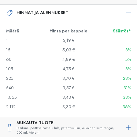
HINNAT JA ALENNUKSET
Määrä
Hinta per kappale
Säästöt*
1
5,19 €
15
5,03 €
3%
60
4,89 €
5%
105
4,75 €
8%
225
3,70 €
28%
540
3,57 €
31%
1.065
3,43 €
33%
2.112
3,30 €
36%
MUKAUTA TUOTE
Lasikansi peittävä pastelli liila, patenttisulku, valkoinen kumirengas,
200 ml,
Violetti