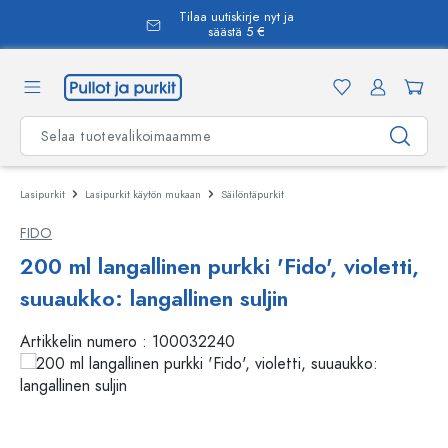
Tilaa uutiskirje nyt ja
äsisältöön
säästä 5 €
Lasipurkit
Lasipurkit käytön mukaan
Säilöntäpurkit
FIDO
200 ml langallinen purkki 'Fido', violetti,
suuaukko: langallinen suljin
Artikkelin numero :
100032240