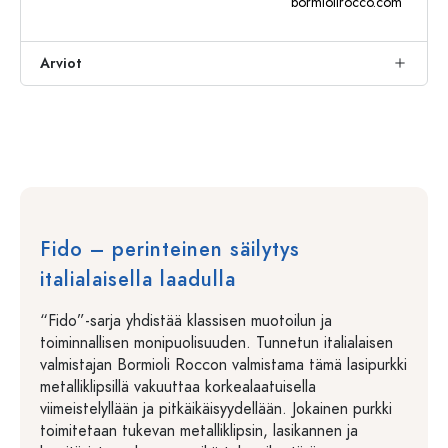
bormiolirocco.com
Arviot
Fido – perinteinen säilytys
italialaisella laadulla
“Fido”-sarja yhdistää klassisen muotoilun ja
toiminnallisen monipuolisuuden. Tunnetun italialaisen
valmistajan Bormioli Roccon valmistama tämä lasipurkki
metalliklipsillä vakuuttaa korkealaatuisella
viimeistelyllään ja pitkäikäisyydellään. Jokainen purkki
toimitetaan tukevan metalliklipsin, lasikannen ja