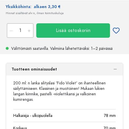
Yksikköhinta:
alkaen 3,30 €
Hinnat sisältävät alv:n, ilman toimituskuluja
Lisää ostoskoriin
Välittömästi saatavilla.
Valmiina lähetettäväksi
: 1–2 päivässä
Tuotteen ominaisuudet
200 ml: n lanka silityslasi 'Fido Violet' on ihanteellinen
säilyttämiseen. Klassinen ja muotoinen! Mukaan lukien
langan kiinnike, pastelli -viiolettikansi ja valkoinen
kumirengas.
Halkaisija - ulkopuolella
78
mm
Korkeus
70
mm