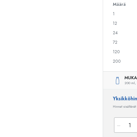
Määrä
1
Alkoholipullot
Puristuspullot
12
Likööripullot
Säilytyspullot
24
Mehupullot
Kuviopainetut pullot
72
Parfyymipullot
Ginipullot
Kynsilakkapullot
Joulupullot
120
Minipullot
Koristeelliset pullot
200
MUKA
200 ml,
Erikoismuotoiset pullot
Sylinteripullot
Pyöreäkauluspullot
Käymisastiat
Yksikköhi
Taskumatit
Hinnat sisältävät
Leveäkaulaiset pullot
Keraamiset pullot