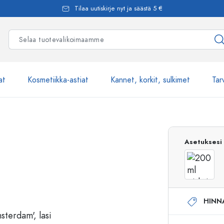
Tilaa uutiskirje nyt ja säästä 5 €
at
Kosmetiikka-astiat
Kannet, korkit, sulkimet
Tar
Yli 2500 tuot
Asetuksesi
Estal-Lasipullot
HINN
Pumppupullot
Airless-pumppupullot
Spraypullot
Roll-on-pullot