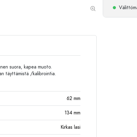
Alumiinipullot
Välittömä
linen suora, kapea muoto.
an täyttämistä /kalibrointia.
62
mm
134
mm
Kirkas lasi