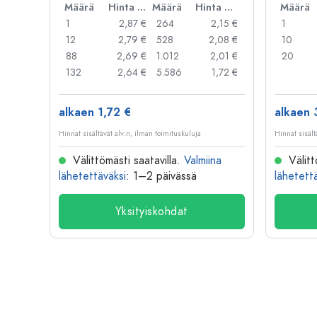
Määrä
Hinta per kpl
Määrä
Hinta per kpl
Määrä
1
2,87 €
264
2,15 €
1
12
2,79 €
528
2,08 €
10
88
2,69 €
1.012
2,01 €
20
132
2,64 €
5.586
1,72 €
alkaen 1,72 €
alkaen 
Hinnat sisältävät alv:n, ilman toimituskuluja
Hinnat sisält
Välittömästi saatavilla.
Valmiina
Välitt
lähetettäväksi
: 1–2 päivässä
lähetett
Yksityiskohdat