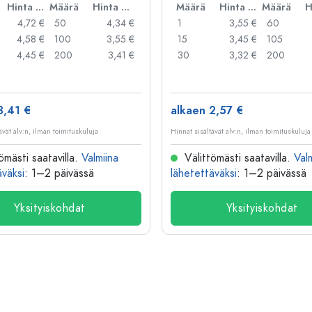
Hinta per kpl
Määrä
Hinta per kpl
Määrä
Hinta per kpl
Määrä
4,72 €
50
4,34 €
1
3,55 €
60
4,58 €
100
3,55 €
15
3,45 €
105
4,45 €
200
3,41 €
30
3,32 €
200
3,41 €
alkaen 2,57 €
ävät alv:n, ilman toimituskuluja
Hinnat sisältävät alv:n, ilman toimituskuluja
ömästi saatavilla.
Valmiina
Välittömästi saatavilla.
Val
äväksi
: 1–2 päivässä
lähetettäväksi
: 1–2 päivässä
Yksityiskohdat
Yksityiskohdat