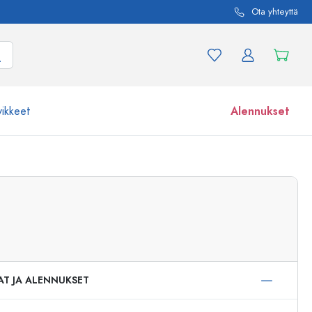
Ota yhteyttä
vikkeet
Alennukset
etta ja tuotevariaatiota
Lasipurkit
Tutustu nyt
Osta nyt
AT JA ALENNUKSET