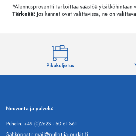
*Alennusprosentti tarkoittaa säästöä yksikköhintaan 
Tärkeää:
Jos kannet ovat valittavissa, ne on valittava
Pikakuljetus
Neuvonta ja palvelu:
Puhelin: +49 (0)2623 - 60 61 861
Sähköposti:
mail@pullot-ja-purkit.fi