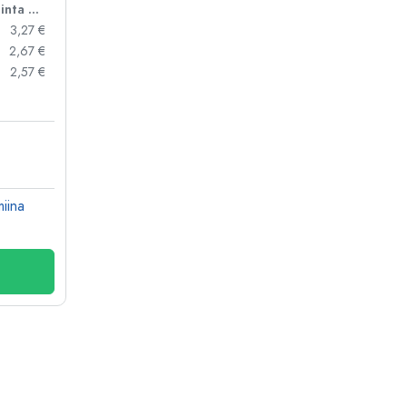
Hinta per kpl
3,27 €
2,67 €
2,57 €
miina