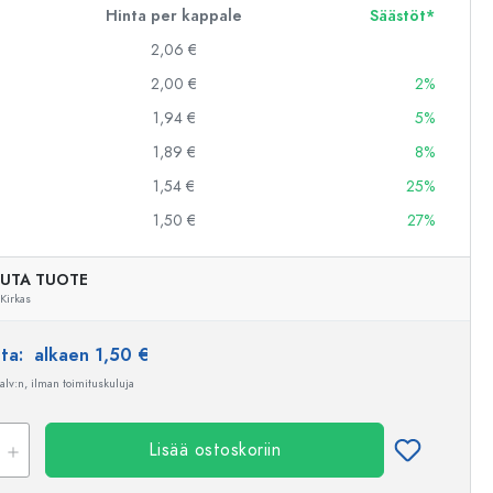
Hinta per kappale
Säästöt*
2,06 €
2,00 €
2%
1,94 €
5%
1,89 €
8%
1,54 €
25%
1,50 €
27%
UTA TUOTE
Kirkas
nta:
alkaen 1,50 €
 alv:n, ilman toimituskuluja
Esimerkillinen edustus
Lisää ostoskoriin