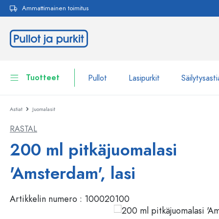
Ammattimainen toimitus
akuun
Siirry päänavigointiin
Tuotteet
Pullot
Lasipurkit
Säilytysasti
Astiat
Juomalasit
Pullot
Näytä kaikki Pullot
RASTAL
Lasipurkit
Pullot tuotemerkin mukaan
200 ml pitkäjuomalasi
WECK-Lasipullot
Säilytysastiat
'Amsterdam', lasi
Astiat
Pullot toiminnon mukaan
Artikkelin numero :
100020100
Pipettipullot
Kosmetiikka-astiat
Patenttikorkkipullot