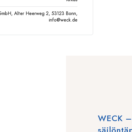
GmbH, Alter Heerweg 2, 53123 Bonn,
info@weck.de
WECK – P
säilöntä