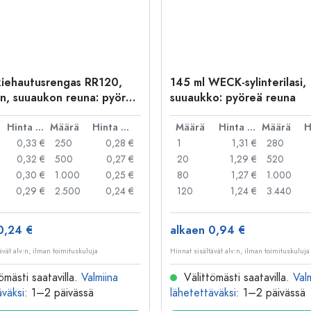
iehautusrengas RR120,
145 ml WECK-sylinterilasi,
n, suuaukon reuna: pyöreä
suuaukko: pyöreä reuna
Hinta per kpl
Määrä
Hinta per kpl
Määrä
Hinta per kpl
Määrä
0,33 €
250
0,28 €
1
1,31 €
280
0,32 €
500
0,27 €
20
1,29 €
520
0,30 €
1.000
0,25 €
80
1,27 €
1.000
0,29 €
2.500
0,24 €
120
1,24 €
3.440
0,24 €
alkaen 0,94 €
ävät alv:n, ilman toimituskuluja
Hinnat sisältävät alv:n, ilman toimituskuluja
ömästi saatavilla.
Valmiina
Välittömästi saatavilla.
Val
äväksi
: 1–2 päivässä
lähetettäväksi
: 1–2 päivässä