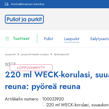
Ammattimainen toimitus
akuun
Siirry päänavigointiin
Tuotteet
Pullot
Lasipurkit
Säilytysasti
Lasipurkit
Lasipurkit käytön mukaan
Säilöntäpurkit
Pullot
Näytä kaikki Pullot
WECK
Lasipurkit
LOPPUUNMYYTY
Pullot tuotemerkin mukaan
220 ml WECK-korulasi, su
WECK-Lasipullot
Säilytysastiat
reuna: pyöreä reuna
Astiat
Pullot toiminnon mukaan
Artikkelin numero :
100033920
Pipettipullot
Kosmetiikka-astiat
Patenttikorkkipullot