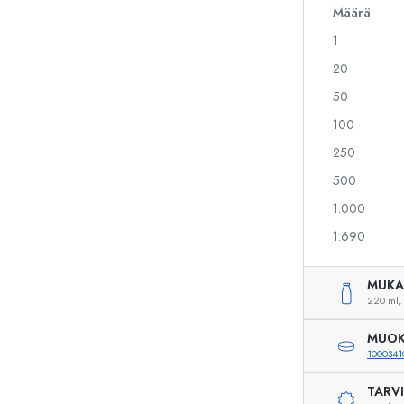
Määrä
1
Alkoholipullot
Puristuspullot
20
Likööripullot
Säilytyspullot
50
Mehupullot
Kuviopainetut pullot
100
Parfyymipullot
Ginipullot
Kynsilakkapullot
Joulupullot
250
Minipullot
Koristeelliset pullot
500
1.000
1.690
Erikoismuotoiset pullot
Sylinteripullot
Pyöreäkauluspullot
Käymisastiat
MUKA
Taskumatit
220 ml,
Leveäkaulaiset pullot
MUOK
1000341
TARV
Keraamiset pullot