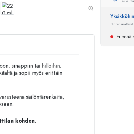
ei valitt
Alumiinipullot
Yksikköhi
Hinnat sisältävät
Ei enää s
on, sinappiin tai hilloihin.
käältä ja sopii myös erittäin
varusteena säilöntärenkaita,
ikseen.
ttilaa kohden.