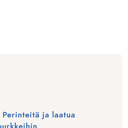
erinteitä ja laatua
purkkeihin