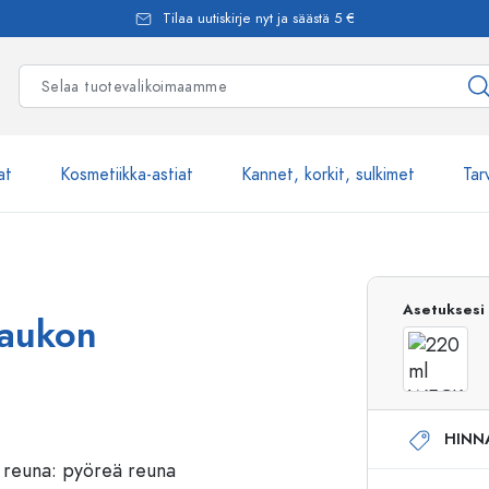
Tilaa uutiskirje nyt ja säästä 5 €
at
Kosmetiikka-astiat
Kannet, korkit, sulkimet
Tar
Yli 2500 tuot
Asetuksesi
uaukon
Estal-Lasipullot
HINN
Pumppupullot
Airless-pumppupullot
Spraypullot
Roll-on-pullot