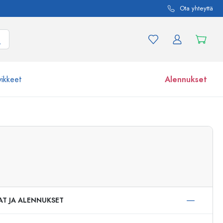
Ota yhteyttä
vikkeet
Alennukset
etta ja tuotevariaatiota
Lasipurkit
Tutustu nyt
Osta nyt
AT JA ALENNUKSET