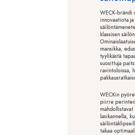
WECK-brändi on
innovaatiota ja
säilöntämenet
klassisen säilö
Ominaislaatuise
mansikka, edus
tyylikästä tapa
suosittuja pait
ravintoloissa, 
pakkausratkaisu
WECKin pyöreä
piirre perintei
mahdollistavat
lasikannella, ku
säilöntäklipsei
takaa optimaali