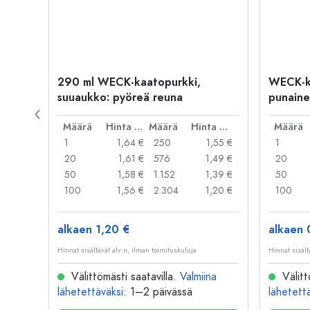
290 ml WECK-kaatopurkki,
WECK-k
suuaukko: pyöreä reuna
punaine
reuna
Hinta per kpl
Määrä
Hinta per kpl
Määrä
Hinta per kpl
Määrä
,69 €
1
1,64 €
250
1,55 €
1
,60 €
20
1,61 €
576
1,49 €
20
,45 €
50
1,58 €
1.152
1,39 €
50
,36 €
100
1,56 €
2.304
1,20 €
100
alkaen 1,20 €
alkaen 
Hinnat sisältävät alv:n, ilman toimituskuluja
Hinnat sisält
na
Välittömästi saatavilla.
Valmiina
Välitt
lähetettäväksi
: 1–2 päivässä
lähetett