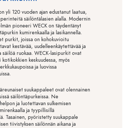
 yli 120 vuoden ajan edustanut laatua,
 perinteitä säilöntälasien alalla. Modernin
elmän pioneeri WECK on täydentänyt
ntäpurkin kumirenkaalla ja lasikannella.
t purkit, joissa on kohokuvioitu
tavat kestävää, uudelleenkäytettävää ja
a säilöä ruokaa. WECK-lasipurkit ovat
si kotikokkien keskuudessa, myös
herkkukaupoissa ja luovissa
issa.
reunaiset suukappaleet ovat olennainen
sissä säilöntäpurkeissa. Ne
 helpon ja luotettavan sulkemisen
mirenkaalla ja tyypillisillä
llä. Tasainen, pyöristetty suukappale
sen tiivistyksen säilönnän aikana ja