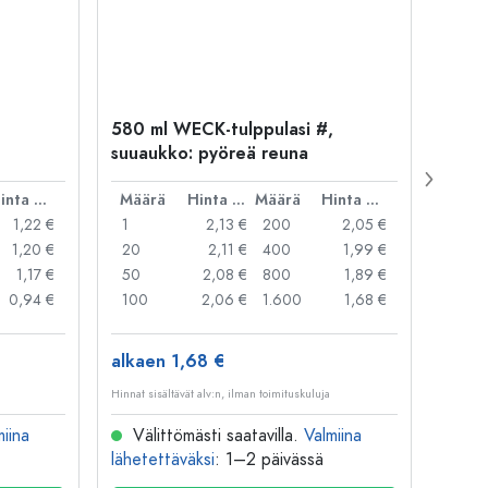
580 ml WECK-tulppulasi #,
WECK-
suuaukko: pyöreä reuna
hope
Hinta per kpl
Määrä
Hinta per kpl
Määrä
Hinta per kpl
Mää
1,22 €
1
2,13 €
200
2,05 €
1
1,20 €
20
2,11 €
400
1,99 €
20
1,17 €
50
2,08 €
800
1,89 €
50
0,94 €
100
2,06 €
1.600
1,68 €
100
alkaen 1,68 €
alkae
Hinnat sisältävät alv:n, ilman toimituskuluja
Hinnat si
miina
Välittömästi saatavilla.
Valmiina
Väl
lähetettäväksi
: 1–2 päivässä
lähete