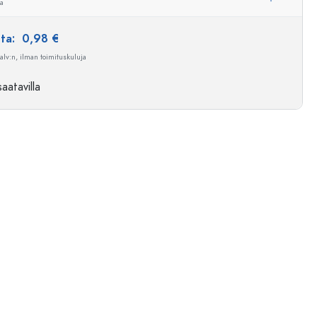
ua
nta:
0,98 €
 alv:n, ilman toimituskuluja
aatavilla