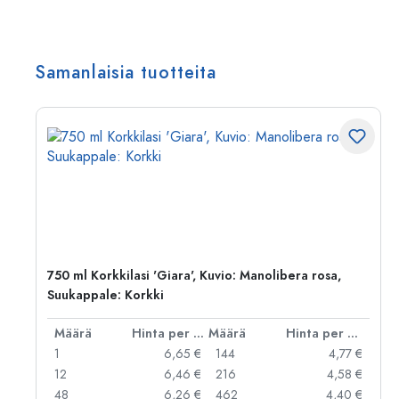
Samanlaisia tuotteita
750 ml Korkkilasi 'Giara', Kuvio: Manolibera rosa,
Suukappale: Korkki
er kpl
Määrä
Hinta per kpl
Määrä
Hinta per kpl
 €
1
6,65 €
144
4,77 €
 €
12
6,46 €
216
4,58 €
 €
48
6,26 €
462
4,40 €