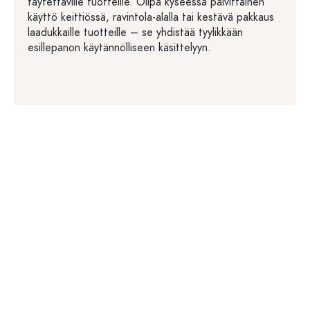
täytettäville tuotteille. Olipa kyseessä päivittäinen
käyttö keittiössä, ravintola-alalla tai kestävä pakkaus
laadukkaille tuotteille – se yhdistää tyylikkään
esillepanon käytännölliseen käsittelyyn.