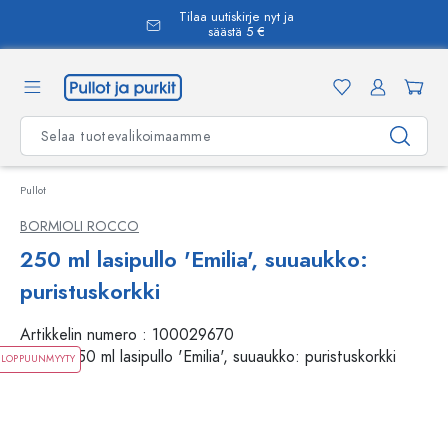
Tilaa uutiskirje nyt ja
äsisältöön
säästä 5 €
Pullot
BORMIOLI ROCCO
250 ml lasipullo 'Emilia', suuaukko:
puristuskorkki
Artikkelin numero :
100029670
LOPPUUNMYYTY