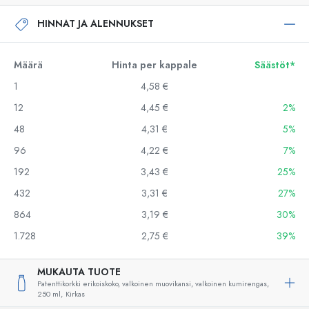
HINNAT JA ALENNUKSET
Määrä
Hinta per kappale
Säästöt*
1
4,58 €
12
4,45 €
2%
48
4,31 €
5%
96
4,22 €
7%
192
3,43 €
25%
432
3,31 €
27%
864
3,19 €
30%
1.728
2,75 €
39%
MUKAUTA TUOTE
Patenttikorkki erikoiskoko, valkoinen muovikansi, valkoinen kumirengas,
250 ml,
Kirkas