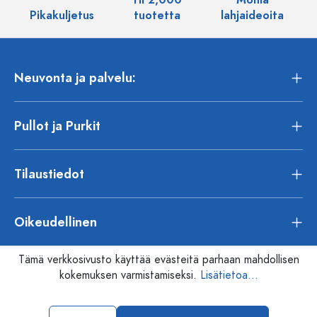
Yli 2,000
Monia
Pikakuljetus
tuotetta
lahjaideoita
Neuvonta ja palvelu:
Pullot ja Purkit
Tilaustiedot
Oikeudellinen
Tämä verkkosivusto käyttää evästeitä parhaan mahdollisen
kokemuksen varmistamiseksi.
Lisätietoa...