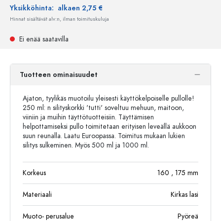
Yksikköhinta:
alkaen 2,75 €
Hinnat sisältävät alv:n, ilman toimituskuluja
Ei enää saatavilla
Tuotteen ominaisuudet
Ajaton, tyylikäs muotoilu yleisesti käyttökelpoiselle pullolle!
250 ml: n silityskorkki 'tutti' soveltuu mehuun, maitoon,
viiniin ja muihin täyttötuotteisiin. Täyttämisen
helpottamiseksi pullo toimitetaan erityisen leveällä aukkoon
suun reunalla. Laatu Euroopassa. Toimitus mukaan lukien
silitys sulkeminen. Myös 500 ml ja 1000 ml.
Korkeus
160
, 175
mm
Materiaali
Kirkas lasi
Muoto- perusalue
Pyöreä