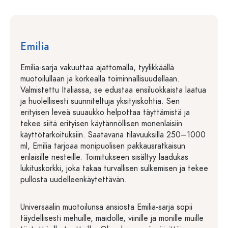
Emilia
Emilia-sarja vakuuttaa ajattomalla, tyylikkäällä
muotoilullaan ja korkealla toiminnallisuudellaan.
Valmistettu Italiassa, se edustaa ensiluokkaista laatua
ja huolellisesti suunniteltuja yksityiskohtia. Sen
erityisen leveä suuaukko helpottaa täyttämistä ja
tekee siitä erityisen käytännöllisen monenlaisiin
käyttötarkoituksiin. Saatavana tilavuuksilla 250–1000
ml, Emilia tarjoaa monipuolisen pakkausratkaisun
erilaisille nesteille. Toimitukseen sisältyy laadukas
lukituskorkki, joka takaa turvallisen sulkemisen ja tekee
pullosta uudelleenkäytettävän.
Universaalin muotoilunsa ansiosta Emilia-sarja sopii
täydellisesti mehuille, maidolle, viinille ja monille muille