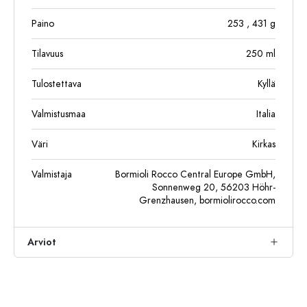
Paino
253
, 431
g
Tilavuus
250
ml
Tulostettava
Kyllä
Valmistusmaa
Italia
Väri
Kirkas
Valmistaja
Bormioli Rocco Central Europe GmbH,
Sonnenweg 20, 56203 Höhr-
Grenzhausen, bormiolirocco.com
Arviot