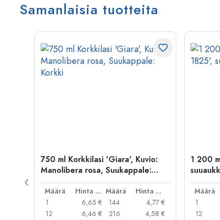
Samanlaisia tuotteita
i
750 ml Korkkilasi 'Giara', Kuvio:
1 200 ml
Manolibera rosa, Suukappale:
suuaukk
Korkki
Hinta per kpl
Määrä
Hinta per kpl
Määrä
Hinta per kpl
Määrä
,28 €
1
6,65 €
144
4,77 €
1
,93 €
12
6,46 €
216
4,58 €
12