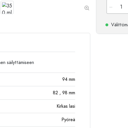
Alumiinipullot
Välittömä
inen säilyttämiseen
94
mm
82
, 98
mm
Kirkas lasi
Pyöreä