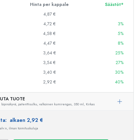
Hinta per kappale
Säästöt*
4,87 €
4,72 €
3%
4,58 €
5%
4,47 €
8%
3,64 €
25%
3,54 €
27%
3,40 €
30%
2,92 €
40%
UTA TUOTE
i läpinäkyvä, patenttisulku, valkoinen kumirengas,
350 ml,
Kirkas
nta:
alkaen 2,92 €
Esimerkillinen edustus
 alv:n, ilman toimituskuluja