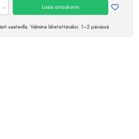
Lisää ostoskoriin
sti saatavilla.
Valmiina lähetettäväksi
: 1–2 päivässä