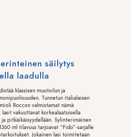
erinteinen säilytys
sella laadulla
distää klassisen muotoilun ja
monipuolisuuden. Tunnetun italialaisen
rmioli Roccon valmistamat nämä
t lasit vakuuttavat korkealaatuisella
n ja pitkäikäisyydellään. Sylinterimäinen
60 ml tilavuus tarjoavat “Fido”-sarjalle
ötarkoitukset. Jokainen lasi toimitetaan