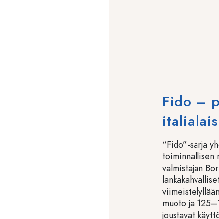
Fido – p
italialai
“Fido”-sarja yh
toiminnallisen 
valmistajan Bo
lankakahvallise
viimeistelyllää
muoto ja 125–13
joustavat käytt