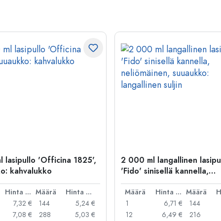
 lasipullo 'Officina 1825',
2 000 ml langallinen lasipu
o: kahvalukko
'Fido' sinisellä kannella,
neliömäinen, suuaukko: lan
Hinta per kpl
Määrä
Hinta per kpl
suljin
Määrä
Hinta per kpl
Määrä
7,32 €
144
5,24 €
1
6,71 €
144
7,08 €
288
5,03 €
12
6,49 €
216