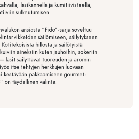
ahvalla, lasikannella ja kumitiivisteellä,
tiiviin sulkeutumisen.
hvalukon ansiosta “Fido”-sarja soveltuu
lintarvikkeiden säilömiseen, säilytykseen
 Kotitekoisista hillosta ja säilötyistä
 kuiviin aineksiin kuten jauhoihin, sokeriin
 – lasit säilyttävät tuoreuden ja aromin
Myös itse tehtyjen herkkujen luovaan
ai kestävään pakkaamiseen gourmet-
o” on täydellinen valinta.