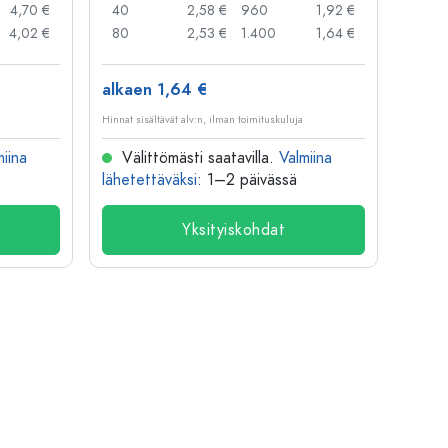
4,70 €
40
2,58 €
960
1,92 €
48
4,02 €
80
2,53 €
1.400
1,64 €
96
alkaen 1,64 €
alkae
Hinnat sisältävät alv:n, ilman toimituskuluja
Hinnat si
miina
Välittömästi saatavilla.
Valmiina
Väl
lähetettäväksi
: 1–2 päivässä
lähete
Yksityiskohdat