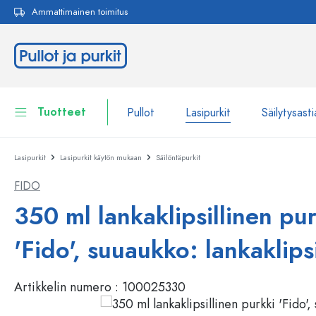
Ammattimainen toimitus
akuun
Siirry päänavigointiin
Tuotteet
Pullot
Lasipurkit
Säilytysasti
Lasipurkit
Lasipurkit käytön mukaan
Säilöntäpurkit
Pullot
Näytä kaikki Pullot
FIDO
Lasipurkit
Pullot tuotemerkin mukaan
350 ml lankaklipsillinen pu
WECK-Lasipullot
Säilytysastiat
'Fido', suuaukko: lankaklipsi
Astiat
Pullot toiminnon mukaan
Artikkelin numero :
100025330
Pipettipullot
Kosmetiikka-astiat
Patenttikorkkipullot