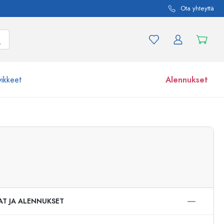
Ota yhteyttä
vikkeet
Alennukset
etta ja tuotevariaatiota
Lasipurkit
Tutustu nyt
Osta nyt
AT JA ALENNUKSET