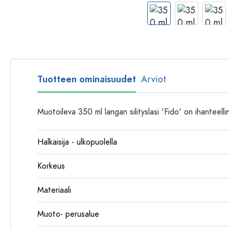
Muovipullot
Tuotteen ominaisuudet
Arviot
Muotoileva 350 ml langan silityslasi 'Fido' on ihanteell
Halkaisija - ulkopuolella
Korkeus
Materiaali
Muoto- perusalue