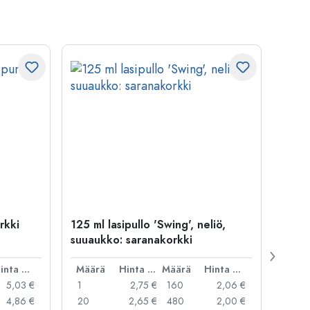
rkki
125 ml lasipullo 'Swing', neliö,
1 000
suuaukko: saranakorkki
Stagi
gallinen
Hinta per kpl
Määrä
Hinta per kpl
Määrä
Hinta per kpl
Mää
5,03 €
1
2,75 €
160
2,06 €
1
4,86 €
20
2,65 €
480
2,00 €
12