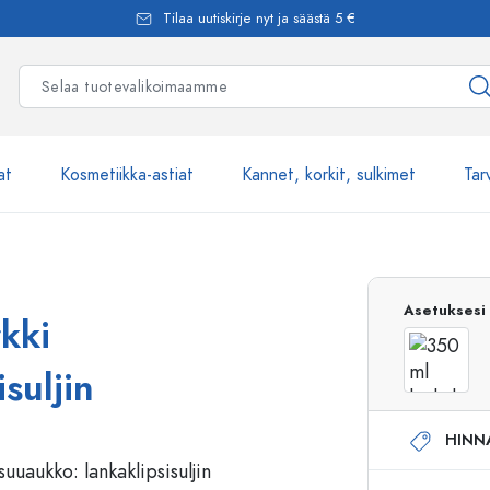
Tilaa uutiskirje nyt ja säästä 5 €
at
Kosmetiikka-astiat
Kannet, korkit, sulkimet
Tar
Yli 2500 tuot
Asetuksesi
rkki
Estal-Lasipullot
suljin
HINN
Pumppupullot
Airless-pumppupullot
Spraypullot
Roll-on-pullot