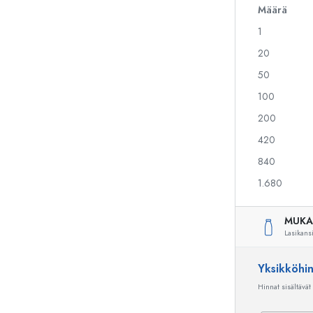
Määrä
1
Alkoholipullot
Puristuspullot
20
Likööripullot
Säilytyspullot
50
Mehupullot
Kuviopainetut pullot
100
Parfyymipullot
Ginipullot
Kynsilakkapullot
Joulupullot
200
Minipullot
Koristeelliset pullot
420
840
1.680
Erikoismuotoiset pullot
Sylinteripullot
Pyöreäkauluspullot
Käymisastiat
MUKA
Taskumatit
Lasikans
Leveäkaulaiset pullot
Yksikköhi
Hinnat sisältävät
Keraamiset pullot