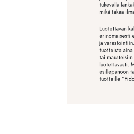
tukevalla lankak
mikä takaa ilma
Luotettavan ka
erinomaisesti e
ja varastointiin.
tuotteista aina
tai mausteisiin
luotettavasti. 
esillepanoon t
tuotteille “Fid