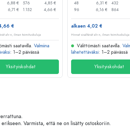
6,88 €
576
4,85 €
48
6,31 €
432
6,71 €
1.152
4,66 €
96
6,16 €
864
4,66 €
alkaen 4,02 €
ävät alv:n, ilman toimituskuluja
Hinnat sisältävät alv:n, ilman toimituskuluja
ömästi saatavilla.
Valmiina
Välittömästi saatavilla.
Val
äväksi
: 1–2 päivässä
lähetettäväksi
: 1–2 päivässä
Yksityiskohdat
Yksityiskohdat
verrattuna.
 erikseen. Varmista, että ne on lisätty ostoskoriin.