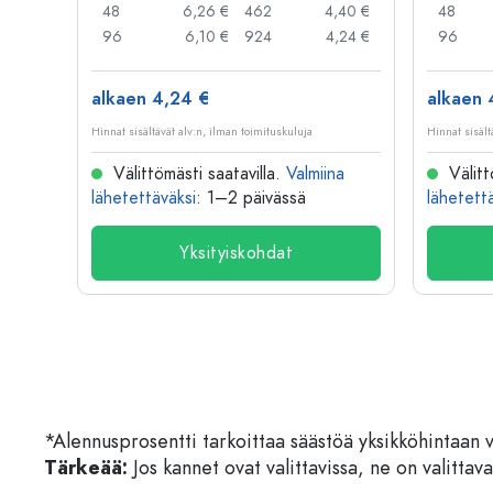
,59 €
48
6,26 €
462
4,40 €
48
,32 €
96
6,10 €
924
4,24 €
96
alkaen 4,24 €
alkaen 
Hinnat sisältävät alv:n, ilman toimituskuluja
Hinnat sisält
na
Välittömästi saatavilla.
Valmiina
Välitt
lähetettäväksi
: 1–2 päivässä
lähetett
Yksityiskohdat
*Alennusprosentti tarkoittaa säästöä yksikköhintaan 
Tärkeää:
Jos kannet ovat valittavissa, ne on valittava