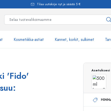
Tilaa uutiskirje nyt ja säästä 5 €
at
Kosmetiikka-astiat
Kannet, korkit, sulkimet
Tar
Yli 2500 tuot
Asetuksesi
i 'Fido'
Estal-Lasipullot
 suu:
HINN
Pumppupullot
Airless-pumppupullot
Spraypullot
Roll-on-pullot