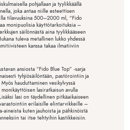
skulmaisella pohjallaan ja tyylikkäällä
nnella, joka antaa niille esteettisen
illa tilavuuksina 500–2000 ml, “Fido
oaa monipuolisia käyttötarkoituksia –
erkkujen säilönnästä aina tyylikkääseen
Mukana tuleva metallinen lukko yhdessä
umitiivisteen kanssa takaa ilmatiiviin
ustavan ansiosta “Fido Blue Top” -sarja
aisesti tyhjiösäilöntään, pastörointiin ja
. Myös hauduttaminen vesikylvyssä
monikäyttöisen lasiratkaisun avulla
Lisäksi lasi on täydellinen pitkäaikaiseen
varastointiin erilaisille elintarvikkeille –
a-aineista kuten jauhoista ja pähkinöistä
anneksiin tai itse tehtyihin kastikkeisiin.