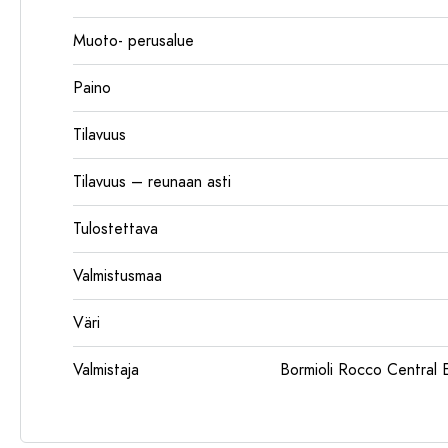
Muoto- perusalue
Paino
Tilavuus
Tilavuus – reunaan asti
Tulostettava
Valmistusmaa
Väri
Valmistaja
Bormioli Rocco Centra