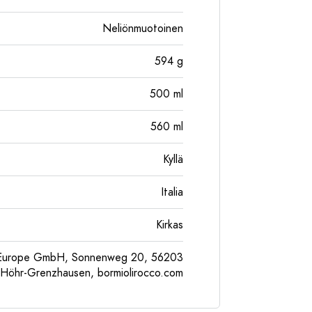
Neliönmuotoinen
594
g
500
ml
560
ml
Kyllä
Italia
Kirkas
l Europe GmbH, Sonnenweg 20, 56203
Höhr-Grenzhausen, bormiolirocco.com