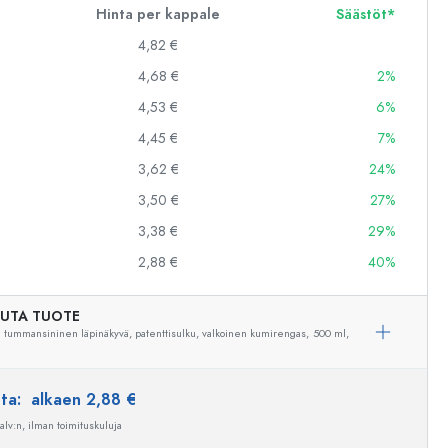
Hinta per kappale
Säästöt*
4,82 €
4,68 €
2%
4,53 €
6%
4,45 €
7%
3,62 €
24%
3,50 €
27%
3,38 €
29%
2,88 €
40%
UTA TUOTE
i tummansininen läpinäkyvä, patenttisulku, valkoinen kumirengas,
500 ml,
nta:
alkaen 2,88 €
 alv:n, ilman toimituskuluja
Esimerkillinen edustus