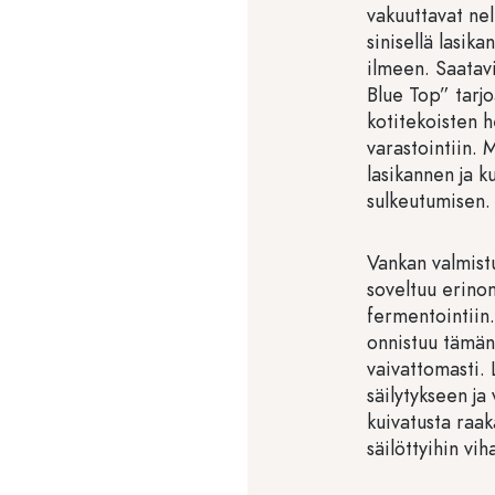
vakuuttavat neli
sinisellä lasika
ilmeen. Saatav
Blue Top” tarj
kotitekoisten h
varastointiin. 
lasikannen ja k
sulkeutumisen.
Vankan valmist
soveltuu erinom
fermentointiin
onnistuu tämän 
vaivattomasti. 
säilytykseen ja 
kuivatusta raak
säilöttyihin vih