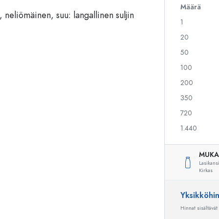
Määrä
1
Alkoholipullot
Puristuspullot
20
Likööripullot
Säilytyspullot
50
Mehupullot
Kuviopainetut pullot
100
Parfyymipullot
Ginipullot
Kynsilakkapullot
Joulupullot
200
Minipullot
Koristeelliset pullot
350
720
1.440
Erikoismuotoiset pullot
Sylinteripullot
Pyöreäkauluspullot
Käymisastiat
MUKA
Taskumatit
Lasikans
Kirkas
Leveäkaulaiset pullot
Yksikköhi
Hinnat sisältävät
Keraamiset pullot