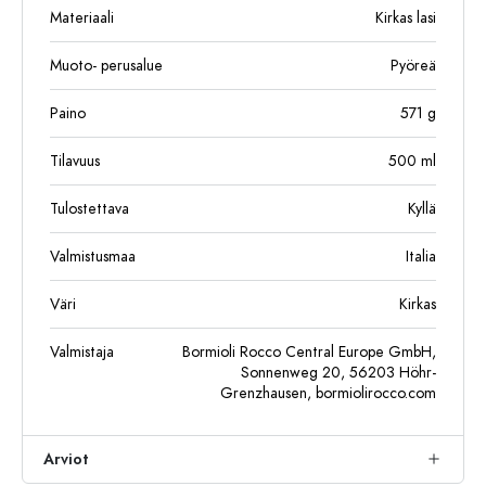
Materiaali
Kirkas lasi
Muoto- perusalue
Pyöreä
Paino
571
g
Tilavuus
500
ml
Tulostettava
Kyllä
Valmistusmaa
Italia
Väri
Kirkas
Valmistaja
Bormioli Rocco Central Europe GmbH,
Sonnenweg 20, 56203 Höhr-
Grenzhausen, bormiolirocco.com
Arviot