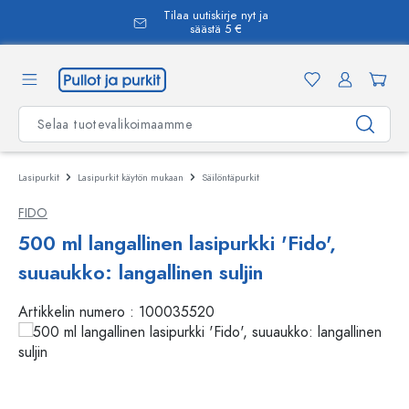
Tilaa uutiskirje nyt ja
äsisältöön
säästä 5 €
Lasipurkit
Lasipurkit käytön mukaan
Säilöntäpurkit
FIDO
500 ml langallinen lasipurkki 'Fido',
suuaukko: langallinen suljin
Artikkelin numero :
100035520