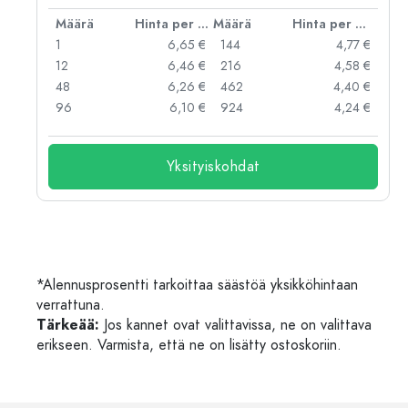
er kpl
Määrä
Hinta per kpl
Määrä
Hinta per kpl
 €
1
6,65 €
144
4,77 €
 €
12
6,46 €
216
4,58 €
 €
48
6,26 €
462
4,40 €
 €
96
6,10 €
924
4,24 €
Yksityiskohdat
*Alennusprosentti tarkoittaa säästöä yksikköhintaan
verrattuna.
Tärkeää:
Jos kannet ovat valittavissa, ne on valittava
erikseen. Varmista, että ne on lisätty ostoskoriin.