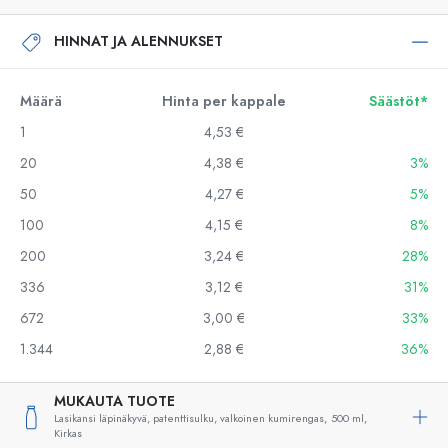
HINNAT JA ALENNUKSET
Määrä
Hinta per kappale
Säästöt*
1
4,53 €
20
4,38 €
3%
50
4,27 €
5%
100
4,15 €
8%
200
3,24 €
28%
336
3,12 €
31%
672
3,00 €
33%
1.344
2,88 €
36%
MUKAUTA TUOTE
Lasikansi läpinäkyvä, patenttisulku, valkoinen kumirengas,
500 ml,
Kirkas