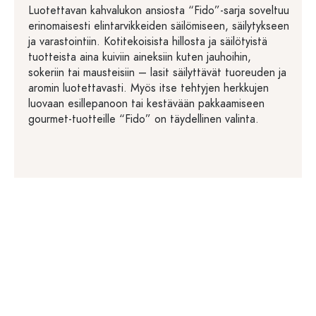
Luotettavan kahvalukon ansiosta “Fido”-sarja soveltuu
erinomaisesti elintarvikkeiden säilömiseen, säilytykseen
ja varastointiin. Kotitekoisista hillosta ja säilötyistä
tuotteista aina kuiviin aineksiin kuten jauhoihin,
sokeriin tai mausteisiin – lasit säilyttävät tuoreuden ja
aromin luotettavasti. Myös itse tehtyjen herkkujen
luovaan esillepanoon tai kestävään pakkaamiseen
gourmet-tuotteille “Fido” on täydellinen valinta.