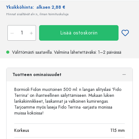
Yksikköhinta:
alkaen 2,88 €
Hinnat sisältävät alv:n, ilman toimituskuluja
Lisää ostoskoriin
Välittömästi saatavilla.
Valmiina lähetettäväksi
: 1–2 päivässä
Tuotteen ominaisuudet
Bormioli Fidon muotoinen 500 ml: n langan silityslasi 'Fido
Terrina' on ihanteellinen säilyttämiseen. Mukaan lukien
lankakiinnikkeet, lasikannat ja valkoinen kumirengas.
Tarjoamme myös laseja Fido Terrina -sarjasta monissa
muissa kokoissa!
Korkeus
115
mm