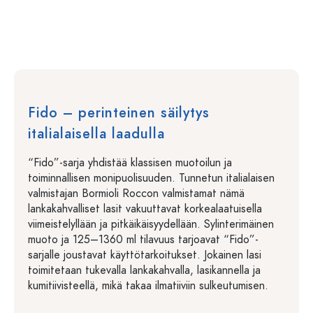
Fido – perinteinen säilytys
italialaisella laadulla
“Fido”-sarja yhdistää klassisen muotoilun ja
toiminnallisen monipuolisuuden. Tunnetun italialaisen
valmistajan Bormioli Roccon valmistamat nämä
lankakahvalliset lasit vakuuttavat korkealaatuisella
viimeistelyllään ja pitkäikäisyydellään. Sylinterimäinen
muoto ja 125–1360 ml tilavuus tarjoavat “Fido”-
sarjalle joustavat käyttötarkoitukset. Jokainen lasi
toimitetaan tukevalla lankakahvalla, lasikannella ja
kumitiivisteellä, mikä takaa ilmatiiviin sulkeutumisen.