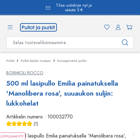
Tilaa uutiskirje nyt ja
äsisältöön
säästä 5 €
Pullot
Pullot käytön mukaan
Kuviopainetut pullot
BORMIOLI ROCCO
500 ml lasipullo Emilia painatuksella
'Manolibera rosa', suuaukon suljin:
lukkohelat
Artikkelin numero :
100032770
(1)
Keskimääräinen arvosana 5 5 tähdestä
LOPPUUNMYYTY