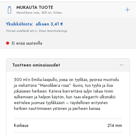
MUKAUTA TUOTE
Manolibera rosa,
500 ml,
Kirkas
Yksikköhinta:
alkaen 3,41 €
Hinnat sisältävät alv:n, ilman toimituskuluja
Ei enää saatavilla
Tuotteen ominaisuudet
500 ml:n Emilia-lasipullo, jossa on tyylikäs, pyöreä muotoilu
ja viehättävä "Manolibera rosa" -kuvio, tuo tyyliä ja iloa
jokaiseen hetkeen. Kätevä kierrettävä suljin takaa tiiviin
sulkemisen ja helpon käytön, kun taas elegantti ulkonäkö
esittelee juomasi tyylikkäästi – täydellinen erityisten
hetkien nauttimiseen ystävien ja perheen kanssa.
Korkeus
214
mm