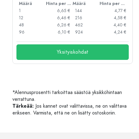
er kpl
Määrä
Hinta per kpl
Määrä
Hinta per kpl
 €
1
6,65 €
144
4,77 €
 €
12
6,46 €
216
4,58 €
 €
48
6,26 €
462
4,40 €
 €
96
6,10 €
924
4,24 €
Yksityiskohdat
*Alennusprosentti tarkoittaa säästöä yksikköhintaan
verrattuna.
Tärkeää:
Jos kannet ovat valittavissa, ne on valittava
erikseen. Varmista, että ne on lisätty ostoskoriin.