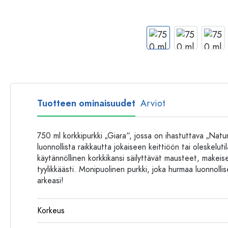
Muovipullot
Tuotteen ominaisuudet
Arviot
750 ml korkkipurkki „Giara“, jossa on ihastuttava „Natu
luonnollista raikkautta jokaiseen keittiöön tai oleskelut
käytännöllinen korkkikansi säilyttävät mausteet, makeiset
tyylikkäästi. Monipuolinen purkki, joka hurmaa luonnollis
arkeasi!
Korkeus