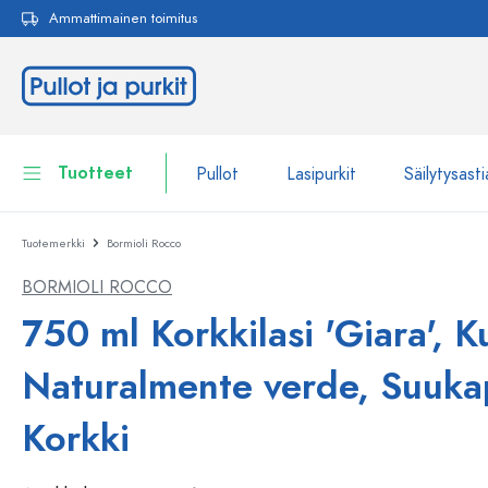
Ammattimainen toimitus
akuun
Siirry päänavigointiin
Tuotteet
Pullot
Lasipurkit
Säilytysasti
Tuotemerkki
Bormioli Rocco
Pullot
Näytä kaikki Pullot
BORMIOLI ROCCO
Lasipurkit
Pullot tuotemerkin mukaan
750 ml Korkkilasi 'Giara', K
WECK-Lasipullot
Säilytysastiat
Naturalmente verde, Suuka
Astiat
Pullot toiminnon mukaan
Korkki
Pipettipullot
Kosmetiikka-astiat
Patenttikorkkipullot