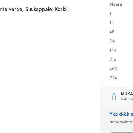
Määrä
1
Alkoholipullot
Puristuspullot
12
Likööripullot
Säilytyspullot
48
Mehupullot
Kuviopainetut pullot
96
Parfyymipullot
Ginipullot
Kynsilakkapullot
Joulupullot
144
Minipullot
Koristeelliset pullot
216
462
924
Erikoismuotoiset pullot
Sylinteripullot
Pyöreäkauluspullot
Käymisastiat
MUKA
Taskumatit
Natural
Leveäkaulaiset pullot
Yksikköhi
Hinnat sisältävät
Keraamiset pullot