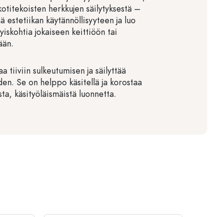
kotitekoisten herkkujen säilytyksestä –
ä estetiikan käytännöllisyyteen ja luo
yiskohtia jokaiseen keittiöön tai
ään.
a tiiviin sulkeutumisen ja säilyttää
den. Se on helppo käsitellä ja korostaa
ista, käsityöläismäistä luonnetta.