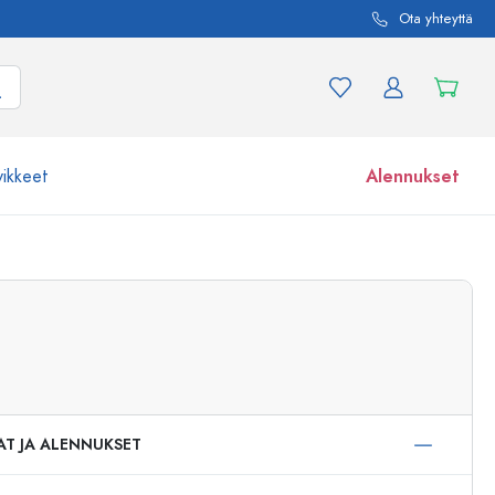
Ota yhteyttä
vikkeet
Alennukset
etta ja tuotevariaatiota
Lasipurkit
Tutustu nyt
Osta nyt
AT JA ALENNUKSET