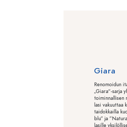
Giara
Renomoidun ita
„Giara“-sarja y
toiminnallisen
lasi vakuuttaa k
taidokkailla k
blu” ja ”Natura
lasille yksilöll