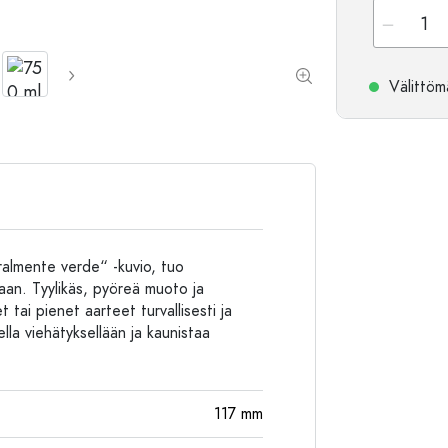
Alumiinipullot
Välittömä
ralmente verde“ -kuvio, tuo
ilaan. Tyylikäs, pyöreä muoto ja
 tai pienet aarteet turvallisesti ja
ella viehätyksellään ja kaunistaa
117
mm