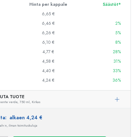
Hinta per kappale
Säästöt*
6,65 €
6,46 €
2%
6,26 €
5%
6,10 €
8%
4,77 €
28%
4,58 €
31%
4,40 €
33%
4,24 €
36%
UTA TUOTE
mente verde,
750 ml,
Kirkas
nta:
alkaen 4,24 €
 alv:n, ilman toimituskuluja
Esimerkillinen edustus