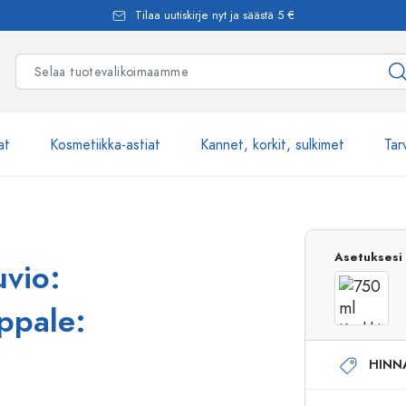
Tilaa uutiskirje nyt ja säästä 5 €
at
Kosmetiikka-astiat
Kannet, korkit, sulkimet
Tar
Yli 2500 tuot
Asetuksesi
uvio:
Estal-Lasipullot
ppale:
HINN
Pumppupullot
Airless-pumppupullot
Spraypullot
Roll-on-pullot