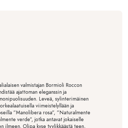
lialaisen valmistajan Bormioli Roccon
hdistää ajattoman eleganssin ja
 monipuolisuuden. Leveä, sylinterimäinen
orkealaatuisella viimeistelyllään ja
uoseilla ”Manolibera rosa”, ”Naturalmente
lmente verde”, jotka antavat jokaiselle
isen ilmeen. Olipa kyse tyylikkäästä teen,