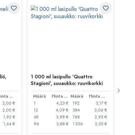
iö,
1 000 ml lasipullo 'Quattro
250 m
Stagioni', suuaukko: ruuvikorkki
suuau
Hinta per kpl
Määrä
Hinta per kpl
Määrä
Hinta per kpl
Mää
2,06 €
1
4,23 €
192
3,17 €
1
2,00 €
12
4,09 €
384
3,06 €
16
1,92 €
48
3,98 €
768
2,95 €
80
1,64 €
96
3,88 €
1.536
2,55 €
120