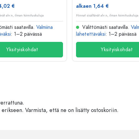
4,02 €
alkaen 1,64 €
ävät alv:n, ilman toimituskuluja
Hinnat sisältävät alv:n, ilman toimituskuluja
ömästi saatavilla.
Valmiina
Välittömästi saatavilla.
Val
äväksi
: 1–2 päivässä
lähetettäväksi
: 1–2 päivässä
Yksityiskohdat
Yksityiskohdat
verrattuna.
 erikseen. Varmista, että ne on lisätty ostoskoriin.