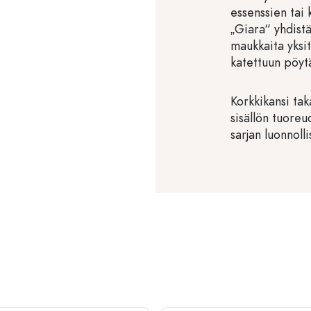
essenssien tai 
„Giara“ yhdistä
maukkaita yksit
katettuun pöyt
Korkkikansi taka
sisällön tuoreu
sarjan luonnoll