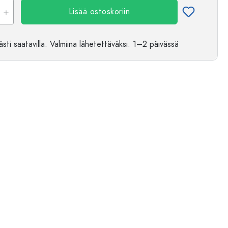
Lisää ostoskoriin
sti saatavilla.
Valmiina lähetettäväksi
: 1–2 päivässä