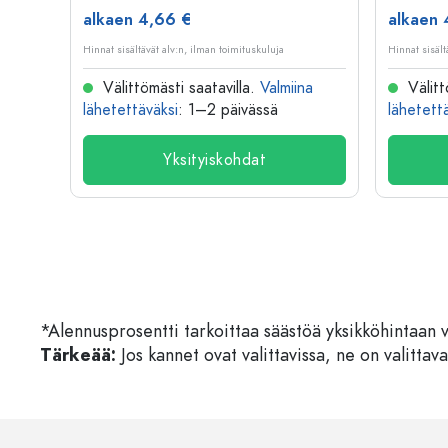
alkaen 4,66 €
alkaen 
Hinnat sisältävät alv:n, ilman toimituskuluja
Hinnat sisält
na
Välittömästi saatavilla.
Valmiina
Välitt
lähetettäväksi
: 1–2 päivässä
lähetett
Yksityiskohdat
*Alennusprosentti tarkoittaa säästöä yksikköhintaan 
Tärkeää:
Jos kannet ovat valittavissa, ne on valittava