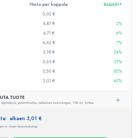
Hinta per kappale
Säästöt*
5,02 €
4,87 €
2%
4,71 €
6%
4,62 €
7%
3,78 €
24%
3,63 €
27%
3,50 €
30%
3,01 €
40%
UTA TUOTE
i läpinäkyvä, patenttisulku, valkoinen kumirengas,
750 ml,
Kirkas
nta:
alkaen 3,01 €
 alv:n, ilman toimituskuluja