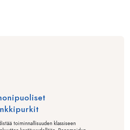
onipuoliset
enkkipurkit
distää toiminnallisuuden klassiseen