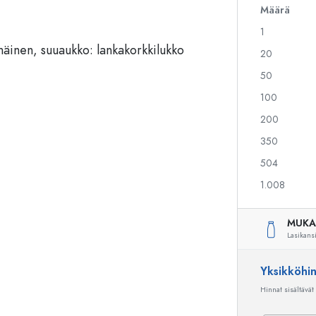
Määrä
1
Alkoholipullot
Puristuspullot
20
Likööripullot
Säilytyspullot
50
Mehupullot
Kuviopainetut pullot
100
Parfyymipullot
Ginipullot
Kynsilakkapullot
Joulupullot
200
Minipullot
Koristeelliset pullot
350
504
1.008
Erikoismuotoiset pullot
Sylinteripullot
Pyöreäkauluspullot
Käymisastiat
MUKA
Taskumatit
Lasikans
Leveäkaulaiset pullot
Yksikköhi
Hinnat sisältävät
Keraamiset pullot