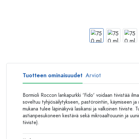
Muovipullot
Tuotteen ominaisuudet
Arviot
Bormioli Roccon lankapurkki 'Fido' voidaan tiivistää ilmat
soveltuu tyhjiösäilytykseen, pastörointiin, käymiseen ja
mukana tulee läpinäkyvä lasikansi ja valkoinen tiiviste.
astianpesukoneen kestävä sekä mikroaaltouunin ja uunin
tiiviste).