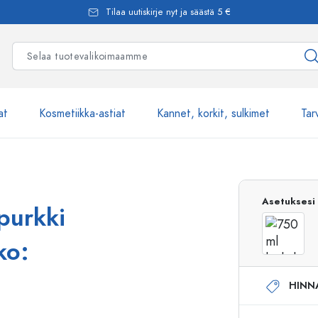
Tilaa uutiskirje nyt ja säästä 5 €
at
Kosmetiikka-astiat
Kannet, korkit, sulkimet
Tar
Yli 2500 tuot
Asetuksesi
ipurkki
Estal-Lasipullot
ko:
HINN
Pumppupullot
Airless-pumppupullot
Spraypullot
Roll-on-pullot