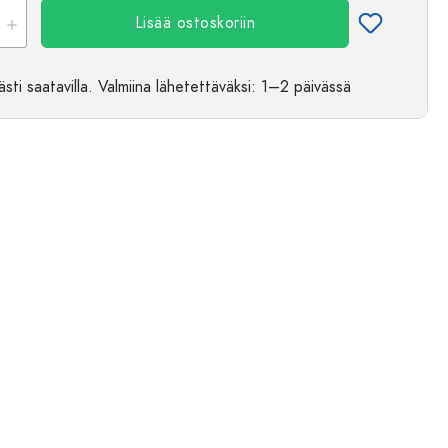
Lisää ostoskoriin
Esimerkillinen edustus
sti saatavilla.
Valmiina lähetettäväksi
: 1–2 päivässä