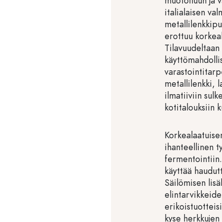
muotoiluun ja 
italialaisen va
metallilenkkipu
erottuu korkeal
Tilavuudeltaan
käyttömahdolli
varastointitarp
metallilenkki, l
ilmatiiviin sul
kotitalouksiin 
Korkealaatuisen
ihanteellinen t
fermentointiin.
käyttää haudut
Säilömisen lisä
elintarvikkeide
erikoistuotteisi
kyse herkkujen 