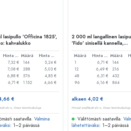
 lasipullo 'Officina 1825',
2 000 ml langallinen lasipu
o: kahvalukko
'Fido' sinisellä kannella,
neliömäinen, suuaukko: lan
Hinta per kpl
Määrä
Hinta per kpl
suljin
Määrä
Hinta per kpl
Määrä
7,32 €
144
5,24 €
1
6,71 €
144
7,08 €
288
5,03 €
12
6,49 €
216
6,88 €
576
4,85 €
48
6,31 €
432
6,71 €
1.152
4,66 €
96
6,16 €
864
4,66 €
alkaen 4,02 €
ävät alv:n, ilman toimituskuluja
Hinnat sisältävät alv:n, ilman toimituskuluja
ömästi saatavilla.
Valmiina
Välittömästi saatavilla.
Val
äväksi
: 1–2 päivässä
lähetettäväksi
: 1–2 päivässä