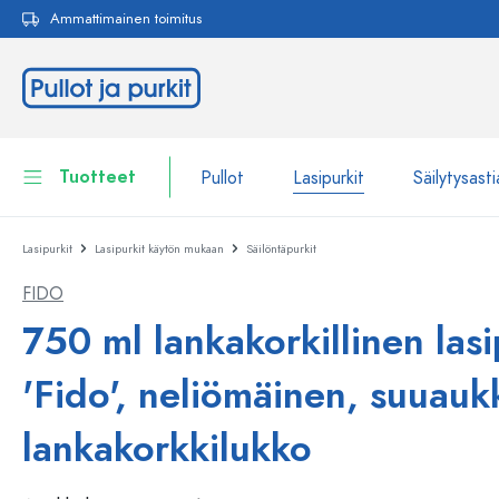
Ammattimainen toimitus
akuun
Siirry päänavigointiin
Tuotteet
Pullot
Lasipurkit
Säilytysasti
Lasipurkit
Lasipurkit käytön mukaan
Säilöntäpurkit
Pullot
Näytä kaikki Pullot
FIDO
Lasipurkit
Pullot tuotemerkin mukaan
750 ml lankakorkillinen las
WECK-Lasipullot
Säilytysastiat
'Fido', neliömäinen, suuauk
Astiat
Pullot toiminnon mukaan
lankakorkkilukko
Pipettipullot
Kosmetiikka-astiat
Patenttikorkkipullot