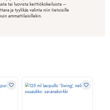
sta tai luovista keittiökokeiluista –
tava ja tyylikäs valinta niin tietoisille
 kuin ammattilaisillekin.