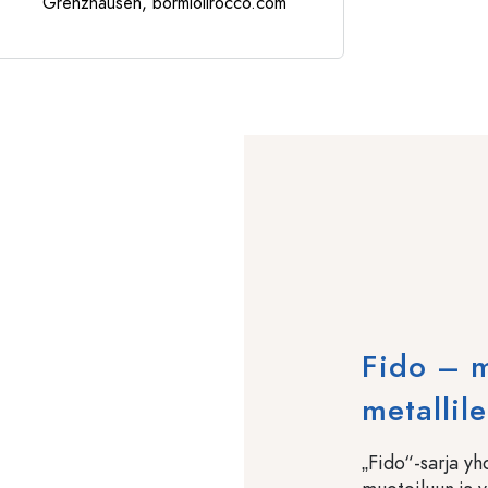
Grenzhausen, bormiolirocco.com
Fido – m
metallil
„Fido“-sarja yh