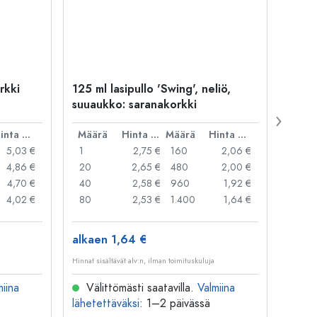
rkki
125 ml lasipullo 'Swing', neliö,
1 000
suuaukko: saranakorkki
Stagi
gallinen
Hinta per kpl
Määrä
Hinta per kpl
Määrä
Hinta per kpl
Mää
5,03 €
1
2,75 €
160
2,06 €
1
4,86 €
20
2,65 €
480
2,00 €
12
4,70 €
40
2,58 €
960
1,92 €
48
4,02 €
80
2,53 €
1.400
1,64 €
96
alkaen 1,64 €
alkae
Hinnat sisältävät alv:n, ilman toimituskuluja
Hinnat si
miina
Välittömästi saatavilla.
Valmiina
Väl
lähetettäväksi
: 1–2 päivässä
lähete