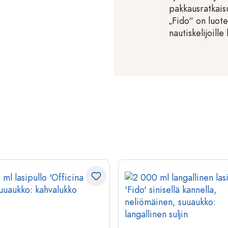
pakkausratkaisu
„Fido“ on luotet
nautiskelijoille