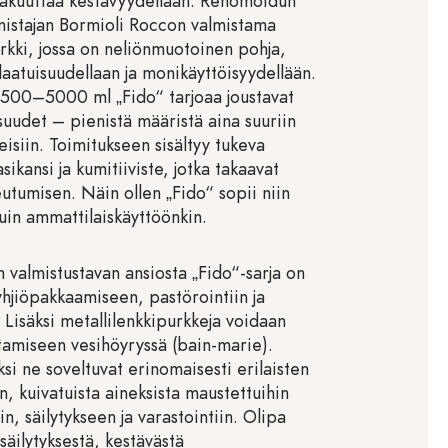
vakuuttaa kestävyydellään. Renomoidun
lmistajan Bormioli Roccon valmistama
rkki, jossa on neliönmuotoinen pohja,
aatuisuudellaan ja monikäyttöisyydellään.
 500–5000 ml „Fido“ tarjoaa joustavat
suudet – pienistä määristä aina suuriin
eisiin. Toimitukseen sisältyy tukeva
asikansi ja kumitiiviste, jotka takaavat
keutumisen. Näin ollen „Fido“ sopii niin
kuin ammattilaiskäyttöönkin.
 valmistustavan ansiosta „Fido“-sarja on
yhjiöpakkaamiseen, pastörointiin ja
 Lisäksi metallilenkkipurkkeja voidaan
tamiseen vesihöyryssä (bain-marie).
ksi ne soveltuvat erinomaisesti erilaisten
n, kuivatuista aineksista maustettuihin
in, säilytykseen ja varastointiin. Olipa
säilytyksestä, kestävästä