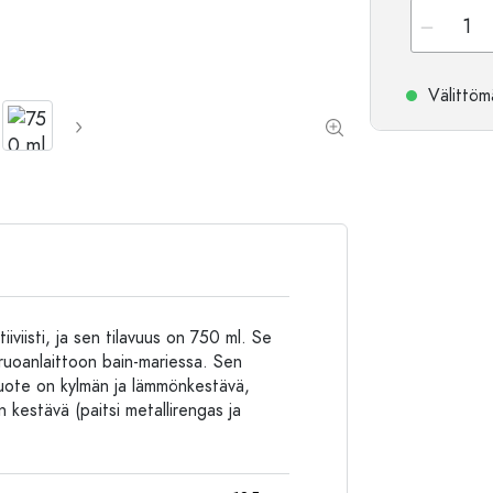
Alumiinipullot
Välittömä
iiviisti, ja sen tilavuus on 750 ml. Se
 ruoanlaittoon bain-mariessa. Sen
 Tuote on kylmän ja lämmönkestävä,
 kestävä (paitsi metallirengas ja