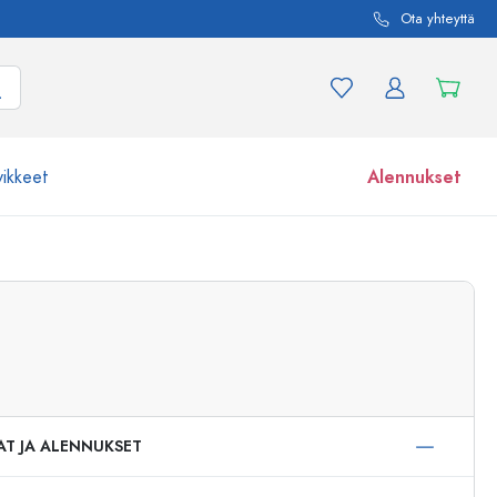
Ota yhteyttä
vikkeet
Alennukset
etta ja tuotevariaatiota
Lasipurkit
Tutustu nyt
Osta nyt
AT JA ALENNUKSET