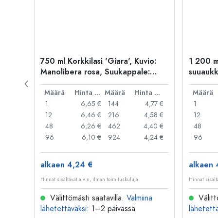
i',
750 ml Korkkilasi 'Giara', Kuvio:
1 200 ml
Manolibera rosa, Suukappale:
suuaukk
Korkki
Hinta per kpl
Määrä
Hinta per kpl
Määrä
Hinta per kpl
Määrä
,98 €
1
6,65 €
144
4,77 €
1
,84 €
12
6,46 €
216
4,58 €
12
,72 €
48
6,26 €
462
4,40 €
48
,18 €
96
6,10 €
924
4,24 €
96
alkaen 4,24 €
alkaen 
Hinnat sisältävät alv:n, ilman toimituskuluja
Hinnat sisält
na
Välittömästi saatavilla.
Valmiina
Välitt
lähetettäväksi
: 1–2 päivässä
lähetett