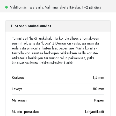
Välittömästi saatavilla.
Valmiina lähetettäväksi
: 1–2 päivässä
Tuotteen ominaisuudet
Tunnisteet 'hyvä ruokahalu' tarkoituksellisesta lomakkeen
suunnittelusarjasta 'luova'. Z-Design on vastuussa monista
erilaisista pinnoista, kuten lasi, paperi jne. Näillä koriste-
tarroilla voit sisustaa herkkujen pakkauksen näillä koriste-
etiketeillä herkkujen tai suunnittelun pakkaukset, jotka
kutsuvat valikoita. Pakkausyksikkö: 1 ​​arkki
Korkeus
1,5
mm
Leveys
80
mm
Materiaali
Paperi
Muoto- perusalue
Lahjaetiketit