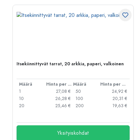
Itsekiinnittyvät tarrat, 20 arkkia, paperi, valkoinen
er kpl
Määrä
Hinta per kpl
Määrä
Hinta per kpl
 €
1
27,08 €
50
24,92 €
 €
10
26,28 €
100
20,31 €
20
25,46 €
200
19,63 €
Yksityiskohdat