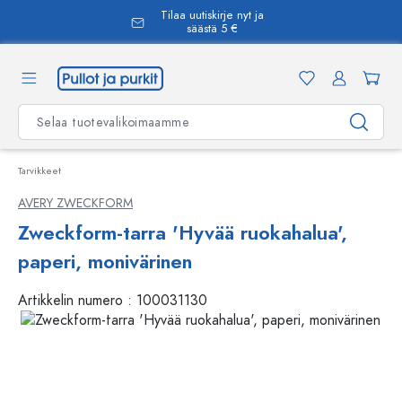
Tilaa uutiskirje nyt ja
äsisältöön
säästä 5 €
Tarvikkeet
AVERY ZWECKFORM
Zweckform-tarra 'Hyvää ruokahalua',
paperi, monivärinen
Artikkelin numero :
100031130