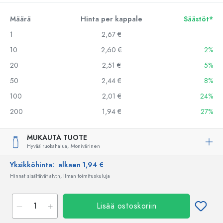
Määrä
Hinta per kappale
Säästöt*
1
2,67 €
10
2,60 €
2%
20
2,51 €
5%
50
2,44 €
8%
100
2,01 €
24%
200
1,94 €
27%
MUKAUTA TUOTE
Hyvää ruokahalua,
Monivärinen
Yksikköhinta:
alkaen 1,94 €
Hinnat sisältävät alv:n, ilman toimituskuluja
Lisää ostoskoriin