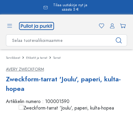
Tilaa uutiskirje nyt ja
äsisältöön
säästä 5 €
Tarvikkeet
Etiketit ja tarrat
Tarrat
AVERY ZWECKFORM
Zweckform-tarrat 'Joulu', paperi, kulta-
hopea
Artikkelin numero :
100001590