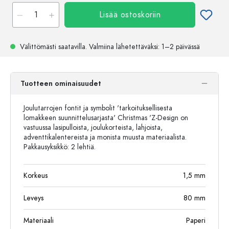
Lisää ostoskoriin
Välittömästi saatavilla.
Valmiina lähetettäväksi
: 1–2 päivässä
Tuotteen ominaisuudet
Joulutarrojen fontit ja symbolit 'tarkoituksellisesta
lomakkeen suunnittelusarjasta' Christmas 'Z-Design on
vastuussa lasipulloista, joulukorteista, lahjoista,
adventtikalentereista ja monista muusta materiaalista.
Pakkausyksikkö: 2 lehtiä.
Korkeus
1,5
mm
Leveys
80
mm
Materiaali
Paperi