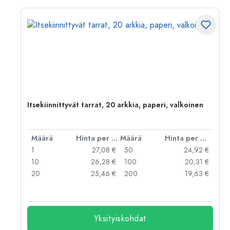
Itsekiinnittyvät tarrat, 20 arkkia, paperi, valkoinen
er kpl
Määrä
Hinta per kpl
Määrä
Hinta per kpl
 €
1
27,08 €
50
24,92 €
 €
10
26,28 €
100
20,31 €
 €
20
25,46 €
200
19,63 €
Yksityiskohdat