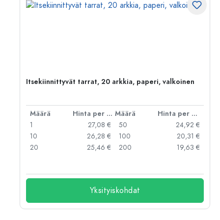
Itsekiinnittyvät tarrat, 20 arkkia, paperi, valkoinen
er kpl
Määrä
Hinta per kpl
Määrä
Hinta per kpl
 €
1
27,08 €
50
24,92 €
 €
10
26,28 €
100
20,31 €
20
25,46 €
200
19,63 €
Yksityiskohdat