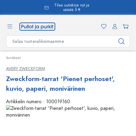
Tilaa uutiskirje nyt ja
äsisältöön
säästä 5 €
Tarvikkeet
AVERY ZWECKFORM
Zweckform-tarrat 'Pienet perhoset',
kuvio, paperi, monivärinen
Artikkelin numero :
100019160