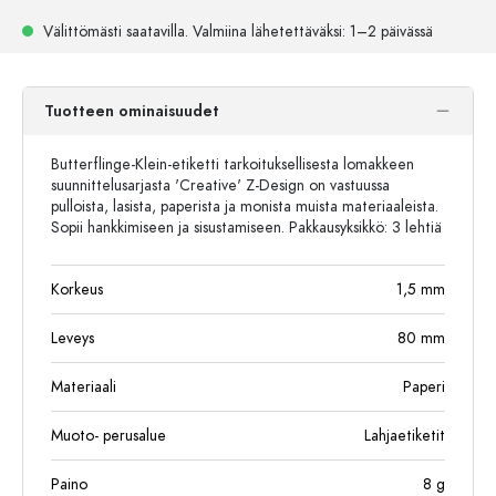
Välittömästi saatavilla.
Valmiina lähetettäväksi
: 1–2 päivässä
Tuotteen ominaisuudet
Butterflinge-Klein-etiketti tarkoituksellisesta lomakkeen
suunnittelusarjasta 'Creative' Z-Design on vastuussa
pulloista, lasista, paperista ja monista muista materiaaleista.
Sopii hankkimiseen ja sisustamiseen. Pakkausyksikkö: 3 lehtiä
Korkeus
1,5
mm
Leveys
80
mm
Materiaali
Paperi
Muoto- perusalue
Lahjaetiketit
Paino
8
g