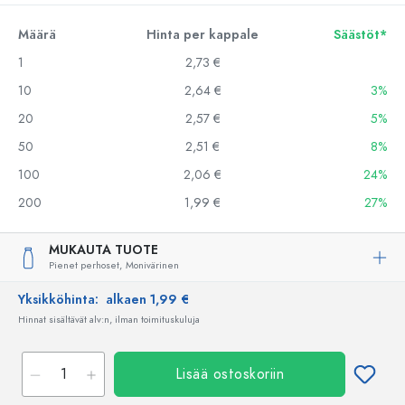
Määrä
Hinta per kappale
Säästöt*
1
2,73 €
10
2,64 €
3%
20
2,57 €
5%
50
2,51 €
8%
100
2,06 €
24%
200
1,99 €
27%
MUKAUTA TUOTE
Pienet perhoset,
Monivärinen
Yksikköhinta:
alkaen 1,99 €
Hinnat sisältävät alv:n, ilman toimituskuluja
Lisää ostoskoriin