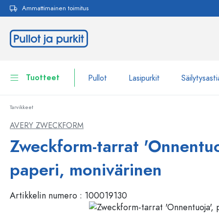
Ammattimainen toimitus
akuun
Siirry päänavigointiin
Tuotteet
Pullot
Lasipurkit
Säilytysasti
Tarvikkeet
Pullot
Näytä kaikki Pullot
AVERY ZWECKFORM
Lasipurkit
Zweckform-tarrat 'Onnentuo
Pullot tuotemerkin mukaan
WECK-Lasipullot
Säilytysastiat
paperi, monivärinen
Astiat
Pullot toiminnon mukaan
Artikkelin numero :
100019130
Pipettipullot
Kosmetiikka-astiat
Patenttikorkkipullot