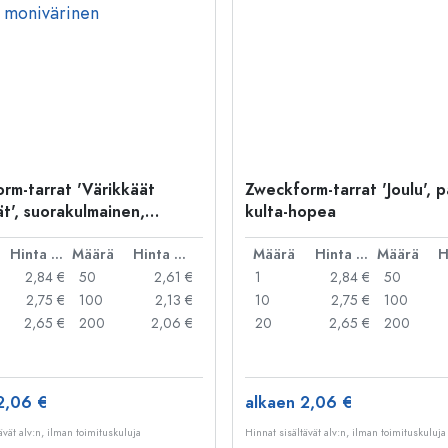
rm-tarrat 'Värikkäät
Zweckform-tarrat 'Joulu', p
t', suorakulmainen,
kulta-hopea
 monivärinen
Hinta per kpl
Määrä
Hinta per kpl
Määrä
Hinta per kpl
Määrä
2,84 €
50
2,61 €
1
2,84 €
50
2,75 €
100
2,13 €
10
2,75 €
100
2,65 €
200
2,06 €
20
2,65 €
200
2,06 €
alkaen 2,06 €
ävät alv:n, ilman toimituskuluja
Hinnat sisältävät alv:n, ilman toimituskuluja