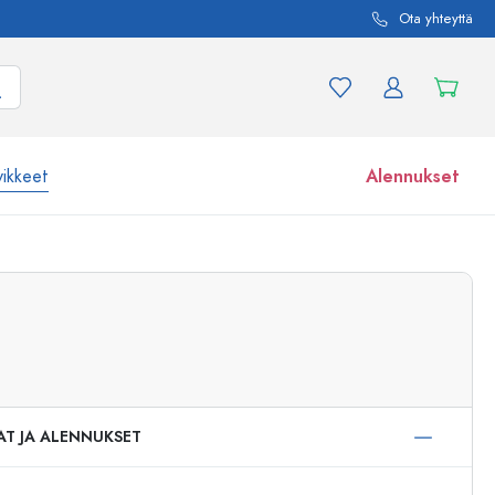
Ota yhteyttä
vikkeet
Alennukset
etta ja tuotevariaatiota
Lasipurkit
Tutustu nyt
Osta nyt
AT JA ALENNUKSET