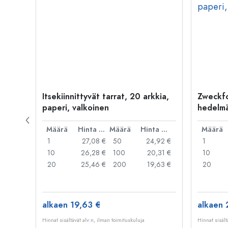
Itsekiinnittyvät tarrat, 20 arkkia,
Zweckfo
paperi, valkoinen
hedelmä
paperi,
Hinta per kpl
Määrä
Hinta per kpl
Määrä
Hinta per kpl
Määrä
1,87 €
1
27,08 €
50
24,92 €
1
,80 €
10
26,28 €
100
20,31 €
10
20
25,46 €
200
19,63 €
20
alkaen 19,63 €
alkaen 
Hinnat sisältävät alv:n, ilman toimituskuluja
Hinnat sisält