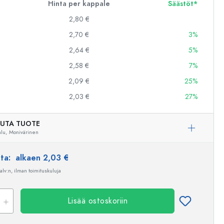
Hinta per kappale
Säästöt*
2,80 €
2,70 €
3%
2,64 €
5%
2,58 €
7%
2,09 €
25%
2,03 €
27%
UTA TUOTE
lu,
Monivärinen
nta:
alkaen 2,03 €
 alv:n, ilman toimituskuluja
Lisää ostoskoriin