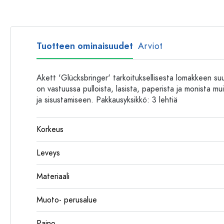
Muovipullot
Tuotteen ominaisuudet
Arviot
Akett 'Glücksbringer' tarkoituksellisesta lomakkeen su
on vastuussa pulloista, lasista, paperista ja monista mu
ja sisustamiseen. Pakkausyksikkö: 3 lehtiä
Korkeus
Leveys
Materiaali
Muoto- perusalue
Paino