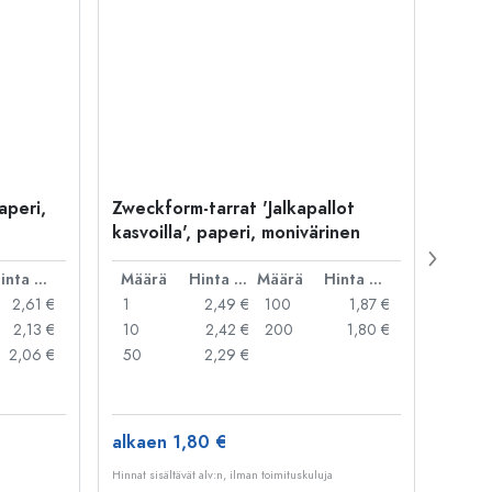
aperi,
Zweckform-tarrat 'Jalkapallot
Zweck
kasvoilla', paperi, monivärinen
paper
Hinta per kpl
Määrä
Hinta per kpl
Määrä
Hinta per kpl
Mää
2,61 €
1
2,49 €
100
1,87 €
1
2,13 €
10
2,42 €
200
1,80 €
10
2,06 €
50
2,29 €
20
alkaen 1,80 €
alka
Hinnat sisältävät alv:n, ilman toimituskuluja
Hinnat si