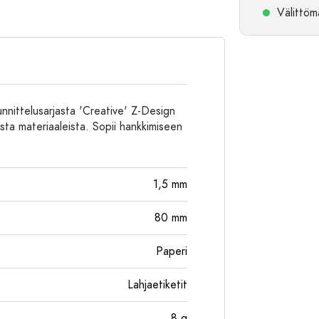
Välittömä
Alumiinipullot
unnittelusarjasta 'Creative' Z-Design
ista materiaaleista. Sopii hankkimiseen
1,5
mm
80
mm
Paperi
Lahjaetiketit
8
g