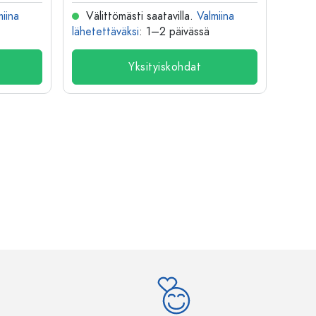
miina
Välittömästi saatavilla.
Valmiina
Väl
lähetettäväksi
: 1–2 päivässä
lähete
Yksityiskohdat