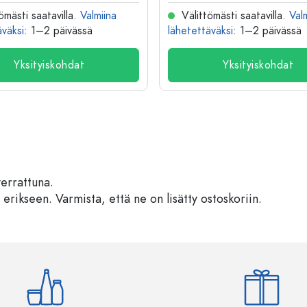
ömästi saatavilla.
Valmiina
Välittömästi saatavilla.
Val
äväksi
: 1–2 päivässä
lähetettäväksi
: 1–2 päivässä
Yksityiskohdat
Yksityiskohdat
verrattuna.
 erikseen. Varmista, että ne on lisätty ostoskoriin.