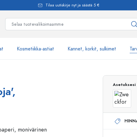
Tilaa uutiskirje nyt ja säästä 5 €
at
Kosmetiikka-astiat
Kannet, korkit, sulkimet
Tar
Yli 2500 tuot
Asetuksesi
ja',
Estal-Lasipullot
HINN
Pumppupullot
Airless-pumppupullot
Spraypullot
Roll-on-pullot