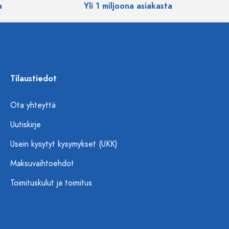
a
Yli 1 miljoona asiakasta
Tilaustiedot
Ota yhteyttä
Uutiskirje
Usein kysytyt kysymykset (UKK)
Maksuvaihtoehdot
Toimituskulut ja toimitus