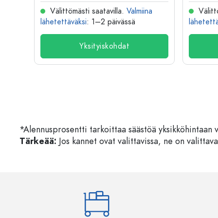
na
Välittömästi saatavilla.
Valmiina
Välitt
lähetettäväksi
: 1–2 päivässä
lähetett
Yksityiskohdat
*Alennusprosentti tarkoittaa säästöä yksikköhintaan 
Tärkeää:
Jos kannet ovat valittavissa, ne on valittava