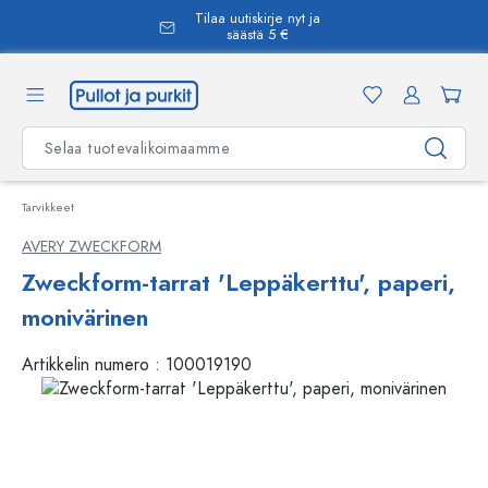
Tilaa uutiskirje nyt ja
äsisältöön
säästä 5 €
Tarvikkeet
AVERY ZWECKFORM
Zweckform-tarrat 'Leppäkerttu', paperi,
monivärinen
Artikkelin numero :
100019190