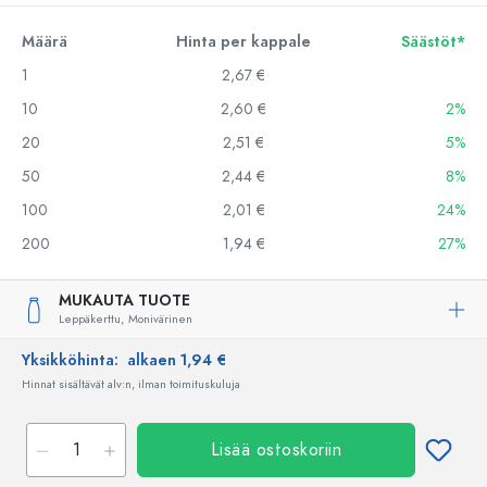
Määrä
Hinta per kappale
Säästöt*
1
2,67 €
10
2,60 €
2%
20
2,51 €
5%
50
2,44 €
8%
100
2,01 €
24%
200
1,94 €
27%
MUKAUTA TUOTE
Leppäkerttu,
Monivärinen
Yksikköhinta:
alkaen 1,94 €
Hinnat sisältävät alv:n, ilman toimituskuluja
Lisää ostoskoriin