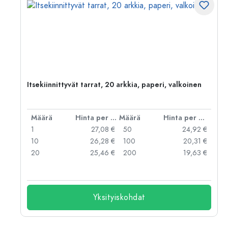
Itsekiinnittyvät tarrat, 20 arkkia, paperi, valkoinen
er kpl
Määrä
Hinta per kpl
Määrä
Hinta per kpl
 €
1
27,08 €
50
24,92 €
 €
10
26,28 €
100
20,31 €
20
25,46 €
200
19,63 €
Yksityiskohdat