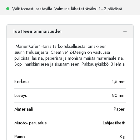
Välittömästi saatavilla.
Valmiina lähetettäväksi
: 1–2 päivässä
Tuotteen ominaisuudet
'MarienKäfer' -tarra tarkoituksellisesta lomakkeen
suunnittelusarjasta 'Creative' Z-Design on vastuussa
pulloista, lasista, paperista ja monista muista materiaaleista.
Sopii hankkimiseen ja sisustamiseen. Pakkausyksikkö: 3 lehtiä
Korkeus
1,5
mm
Leveys
80
mm
Materiaali
Paperi
Muoto- perusalue
Lahjaetiketit
Paino
8
g