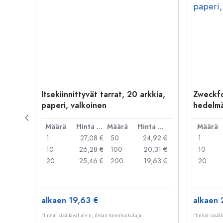
Itsekiinnittyvät tarrat, 20 arkkia,
Zweckfo
paperi, valkoinen
hedelmä
paperi,
Hinta per kpl
Määrä
Hinta per kpl
Määrä
Hinta per kpl
Määrä
1,87 €
1
27,08 €
50
24,92 €
1
,80 €
10
26,28 €
100
20,31 €
10
20
25,46 €
200
19,63 €
20
alkaen 19,63 €
alkaen 
Hinnat sisältävät alv:n, ilman toimituskuluja
Hinnat sisält