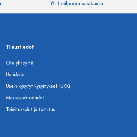
a
Yli 1 miljoona asiakasta
Tilaustiedot
Ota yhteyttä
Uutiskirje
Usein kysytyt kysymykset (UKK)
Maksuvaihtoehdot
Toimituskulut ja toimitus