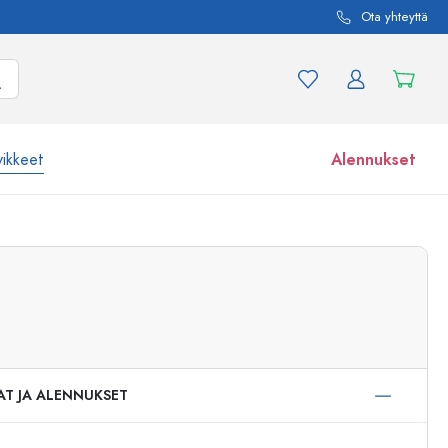
Ota yhteyttä
vikkeet
Alennukset
etta ja tuotevariaatiota
Lasipurkit
Tutustu nyt
Osta nyt
AT JA ALENNUKSET