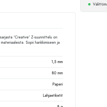
Välittömä
Alumiinipullot
arjasta 'Creative' Z-suunnittelu on
 materiaaleista. Sopii hankkimiseen ja
1,5
mm
80
mm
Paperi
Lahjaetiketit
8
g