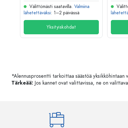
na
Välittömästi saatavilla.
Valmiina
Välitt
lähetettäväksi
: 1–2 päivässä
lähetett
Yksityiskohdat
*Alennusprosentti tarkoittaa säästöä yksikköhintaan 
Tärkeää:
Jos kannet ovat valittavissa, ne on valittava