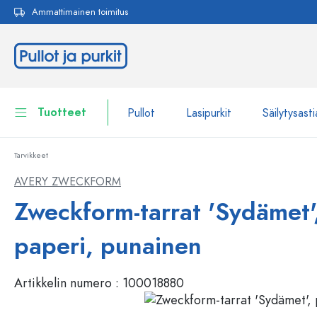
Ammattimainen toimitus
akuun
Siirry päänavigointiin
Tuotteet
Pullot
Lasipurkit
Säilytysasti
Tarvikkeet
Pullot
Näytä kaikki Pullot
AVERY ZWECKFORM
Lasipurkit
Zweckform-tarrat 'Sydämet'
Pullot tuotemerkin mukaan
WECK-Lasipullot
Säilytysastiat
paperi, punainen
Astiat
Pullot toiminnon mukaan
Artikkelin numero :
100018880
Pipettipullot
Kosmetiikka-astiat
Patenttikorkkipullot