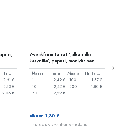
aperi,
Zweckform-tarrat 'Jalkapallot
Zweck
kasvoilla', paperi, monivärinen
paper
Hinta per kpl
Määrä
Hinta per kpl
Määrä
Hinta per kpl
Mää
2,61 €
1
2,49 €
100
1,87 €
1
2,13 €
10
2,42 €
200
1,80 €
10
2,06 €
50
2,29 €
20
alkaen 1,80 €
alka
Hinnat sisältävät alv:n, ilman toimituskuluja
Hinnat si