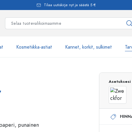
Tilaa uutiskirje nyt ja säästä 5 €
at
Kosmetiikka-astiat
Kannet, korkit, sulkimet
Tar
Yli 2500 tuot
Asetuksesi
,
Estal-Lasipullot
HINN
Pumppupullot
Airless-pumppupullot
Spraypullot
Roll-on-pullot