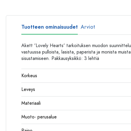
Muovipullot
Tuotteen ominaisuudet
Arviot
Akett 'Lovely Hearts' tarkoituksen muodon suunnittelus
vastuussa pulloista, lasista, paperista ja monista muista
sisustamiseen. Pakkausyksikkö: 3 lehtiä
Korkeus
Leveys
Materiaali
Muoto- perusalue
Paino