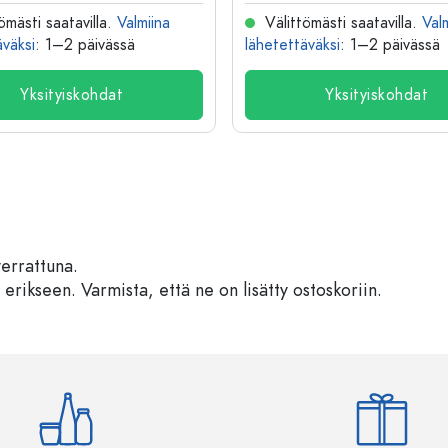
ömästi saatavilla.
Valmiina
Välittömästi saatavilla.
Val
äväksi
: 1–2 päivässä
lähetettäväksi
: 1–2 päivässä
Yksityiskohdat
Yksityiskohdat
verrattuna.
 erikseen. Varmista, että ne on lisätty ostoskoriin.