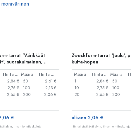
rm-tarrat 'Värikkäät
Zweckform-tarrat 'Joulu', p
t', suorakulmainen,
kulta-hopea
 monivärinen
Hinta per kpl
Määrä
Hinta per kpl
Määrä
Hinta per kpl
Määrä
2,84 €
50
2,61 €
1
2,84 €
50
2,75 €
100
2,13 €
10
2,75 €
100
2,65 €
200
2,06 €
20
2,65 €
200
2,06 €
alkaen 2,06 €
ävät alv:n, ilman toimituskuluja
Hinnat sisältävät alv:n, ilman toimituskuluja