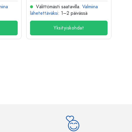
miina
Välittömästi saatavilla.
Valmiina
Väl
lähetettäväksi
: 1–2 päivässä
lähete
Yksityiskohdat