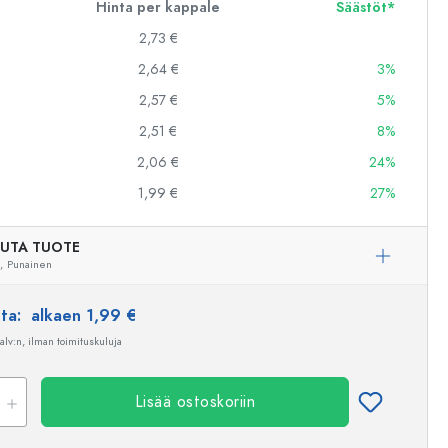
Hinta per kappale
Säästöt*
2,73 €
2,64 €
3%
2,57 €
5%
2,51 €
8%
2,06 €
24%
1,99 €
27%
UTA TUOTE
,
Punainen
nta:
alkaen 1,99 €
 alv:n, ilman toimituskuluja
Lisää ostoskoriin