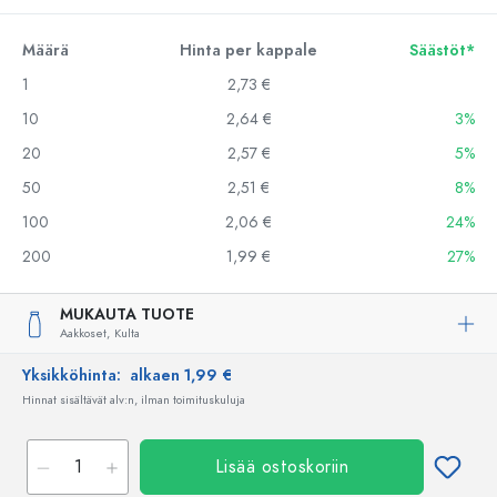
Määrä
Hinta per kappale
Säästöt*
1
2,73 €
10
2,64 €
3%
20
2,57 €
5%
50
2,51 €
8%
100
2,06 €
24%
200
1,99 €
27%
MUKAUTA TUOTE
Aakkoset,
Kulta
Yksikköhinta:
alkaen 1,99 €
Hinnat sisältävät alv:n, ilman toimituskuluja
Lisää ostoskoriin