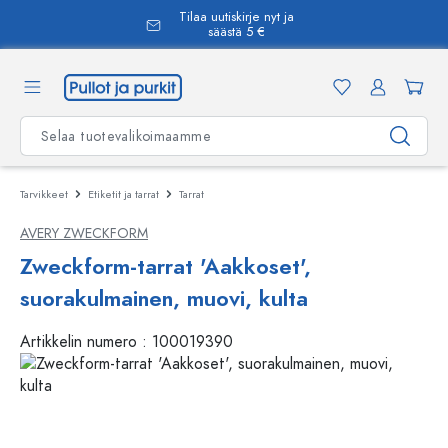
Tilaa uutiskirje nyt ja
äsisältöön
säästä 5 €
Tarvikkeet
Etiketit ja tarrat
Tarrat
AVERY ZWECKFORM
Zweckform-tarrat 'Aakkoset',
suorakulmainen, muovi, kulta
Artikkelin numero :
100019390