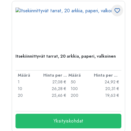
Itsekiinnittyvät tarrat, 20 arkkia, paperi, valkoinen
er kpl
Määrä
Hinta per kpl
Määrä
Hinta per kpl
 €
1
27,08 €
50
24,92 €
 €
10
26,28 €
100
20,31 €
 €
20
25,46 €
200
19,63 €
Yksityiskohdat