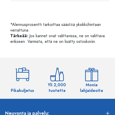
*Alennusprosentti tarkoittaa säästöä yksikköhintaan
verrattuna.
Tärkeää:
Jos kannet ovat valittavissa, ne on valittava
erikseen. Varmista, että ne on lisätty ostoskoriin.
Yli 2,000
Monia
Pikakuljetus
tuotetta
lahjaideoita
Neuvonta ja palvelu: