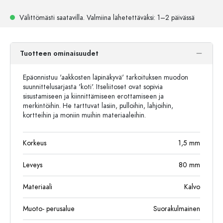
Välittömästi saatavilla.
Valmiina lähetettäväksi
: 1–2 päivässä
Tuotteen ominaisuudet
Epäonnistuu 'aakkosten läpinäkyvä' tarkoituksen muodon
suunnittelusarjasta 'koti'. Itseliitoset ovat sopivia
sisustamiseen ja kiinnittämiseen erottamiseen ja
merkintöihin. He tarttuvat lasiin, pulloihin, lahjoihin,
kortteihin ja moniin muihin materiaaleihin.
Korkeus
1,5
mm
Leveys
80
mm
Materiaali
Kalvo
Muoto- perusalue
Suorakulmainen