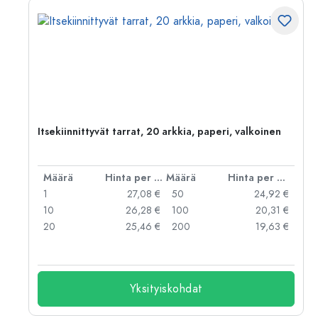
Itsekiinnittyvät tarrat, 20 arkkia, paperi, valkoinen
er kpl
Määrä
Hinta per kpl
Määrä
Hinta per kpl
 €
1
27,08 €
50
24,92 €
 €
10
26,28 €
100
20,31 €
 €
20
25,46 €
200
19,63 €
Yksityiskohdat