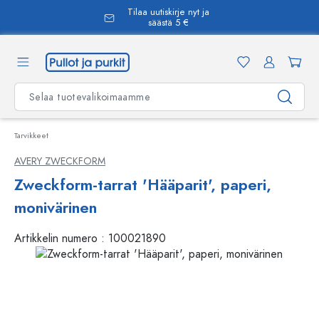
Tilaa uutiskirje nyt ja
äsisältöön
säästä 5 €
Tarvikkeet
AVERY ZWECKFORM
Zweckform-tarrat 'Hääparit', paperi,
monivärinen
Artikkelin numero :
100021890