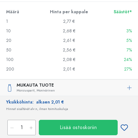
Määrä
Hinta per kappale
Säästöt*
1
2,77 €
10
2,68 €
3%
20
2,61 €
5%
50
2,56 €
7%
100
2,08 €
24%
200
2,01 €
27%
MUKAUTA TUOTE
Morsiusparit,
Monivärinen
Yksikköhinta:
alkaen 2,01 €
Hinnat sisältävät alv:n, ilman toimituskuluja
Lisää ostoskoriin