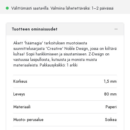
Välittömästi saatavilla.
Valmiina lähetettäväksi
: 1–2 päivässä
Tuotteen ominaisuudet
Akett 'häämagia' tarkoituksen muotoisesta
suunnittelusarjasta 'Creative' Noble Design, jossa on kiiltävä
kultaa! Sopii hankkimiseen ja sisustamiseen. Z-Design on
vastuussa lasipulloista, kutsuista ja monista muista
materiaaleista. Pakkausyksikkö: 1 ​​arkki
Korkeus
1,5
mm
Leveys
80
mm
Materiaali
Paperi
Muoto- perusalue
Soikea