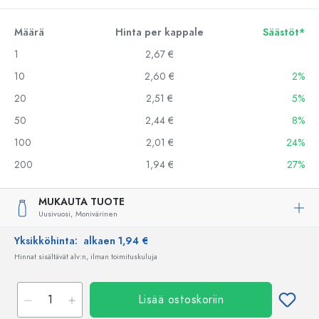
Määrä
Hinta per kappale
Säästöt*
1
2,67 €
10
2,60 €
2%
20
2,51 €
5%
50
2,44 €
8%
100
2,01 €
24%
200
1,94 €
27%
MUKAUTA TUOTE
Uusivuosi,
Monivärinen
Yksikköhinta:
alkaen 1,94 €
Hinnat sisältävät alv:n, ilman toimituskuluja
Lisää ostoskoriin