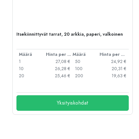
Itsekiinnittyvät tarrat, 20 arkkia, paperi, valkoinen
er kpl
Määrä
Hinta per kpl
Määrä
Hinta per kpl
 €
1
27,08 €
50
24,92 €
 €
10
26,28 €
100
20,31 €
 €
20
25,46 €
200
19,63 €
Yksityiskohdat