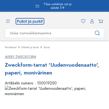
Tilaa uutiskirje nyt ja
äsisältöön
säästä 5 €
Tarvikkeet
Etiketit ja tarrat
Tarrat
AVERY ZWECKFORM
Zweckform-tarrat 'Uudenvuodenaatto',
paperi, monivärinen
Artikkelin numero :
100019250