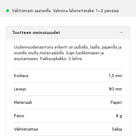
Välittömästi saatavilla.
Valmiina lähetettäväksi
: 1–2 päivässä
Tuotteen ominaisuudet
Uudenvuodenaattona etiketti on pulloilla, lasilla, paperilla ja
monilla muilla materiaaleilla. Sopii hankkimiseen ja
sisustamiseen. Pakkausyksikkö: 3 lehtiä
Korkeus
1,5
mm
Leveys
80
mm
Materiaali
Paperi
Paino
8
g
Valmistusmaa
Saksa