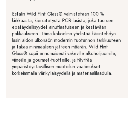
Estalin Wild Flint Glass® valmistetaan 100 %
kirkkaasta, kierrätetystä PCR-lasista, joka tuo sen
epätäydellisyydet ainutlaatuiseen ja kestävään
pakkaukseen. Tämä kokoelma yhdistää käsintehdyn
lasin aidon ulkonäön modernin tuotannon tarkkuuteen
ja takaa minimaalisen jätteen määrän. Wild Flint
Glass® sopii erinomaisesti väkeville alkoholijuomille,
viineille ja gourmet-tuotteille, ja täyttää
ympäristöystävällisen muotoilun vaatimukset
korkeimmalla värikylläisyydellä ja materiaalilaadulla.