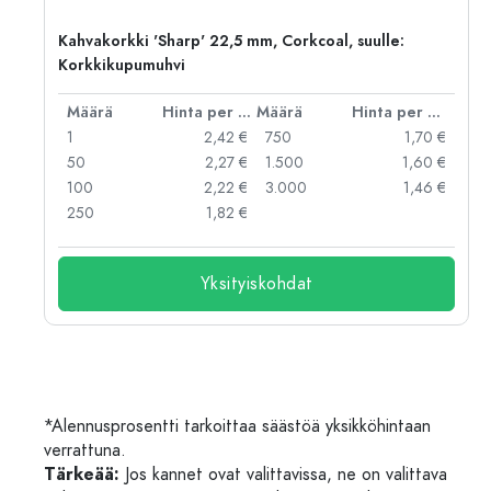
Kahvakorkki 'Sharp' 22,5 mm, Corkcoal, suulle:
Korkkikupumuhvi
er kpl
Määrä
Hinta per kpl
Määrä
Hinta per kpl
 €
1
2,42 €
750
1,70 €
 €
50
2,27 €
1.500
1,60 €
 €
100
2,22 €
3.000
1,46 €
 €
250
1,82 €
Yksityiskohdat
*Alennusprosentti tarkoittaa säästöä yksikköhintaan
verrattuna.
Tärkeää:
Jos kannet ovat valittavissa, ne on valittava