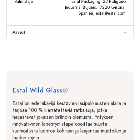
Valmistaja
Estal Packaging, 23 Polígono
Industrial Bujonis, 17220 Girona,
Spanien,
estal@estal.com
Arviot
Estal Wild Glass®
Estal on edelläkävijä kestävien lasipakkausten alalla ja
tarjoaa 100 % kierrätettäviä ratkaisuja, jotka
heijastavat jokaisen brändin olemusta. Yrityksen
innovatiivinen lähestymistapa osoittaa suurta
kunnioitusta luontoa kohtaan ja laajentaa muotoilun ja
laadun rajoja.