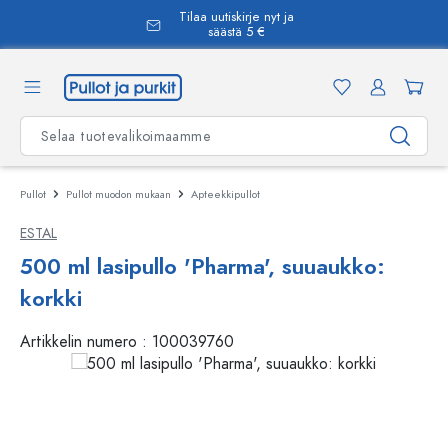
Tilaa uutiskirje nyt ja
äsisältöön
säästä 5 €
Pullot
Pullot muodon mukaan
Apteekkipullot
ESTAL
500 ml lasipullo 'Pharma', suuaukko:
korkki
Artikkelin numero :
100039760