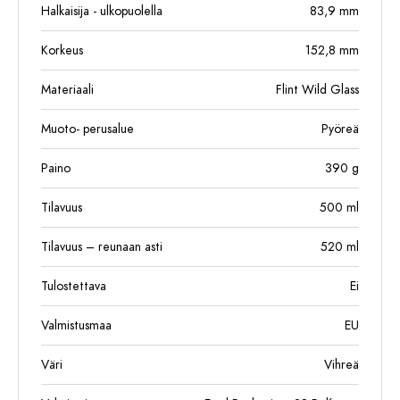
Halkaisija - ulkopuolella
83,9
mm
Korkeus
152,8
mm
Materiaali
Flint Wild Glass
Muoto- perusalue
Pyöreä
Paino
390
g
Tilavuus
500
ml
Tilavuus – reunaan asti
520
ml
Tulostettava
Ei
Valmistusmaa
EU
Väri
Vihreä