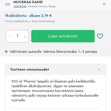
MUOKKAA KANSI
100039830
, Corkcoal Cornice, Beige
Yksikköhinta:
alkaen 2,19 €
Hinnat sisältävät alv:n, ilman toimituskuluja
Lisää ostoskoriin
Välittömästi saatavilla.
Valmiina lähetettäväksi
: 1–2 päivässä
Tuotteen ominaisuudet
500 ml 'Pharma' lasipullo on klassinen pullo korkkikorkilla,
täydellinen alkoholijuomien, öljyjen tai essenssien
täyttämiseen. Innovatiivisesta kierrätetystä lasista
valmistettu pullo tarjoaa kestävän ratkaisun korkealaatuisille
tuotteille.