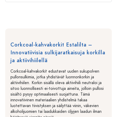
Corkcoal-kahvakorkit Estalilta –
Innovatiivisia sulkijaratkaisuja korkilla
ja aktiivihiilellä
Corkcoal-kahvakorkit edustavat uuden sukupolven
pullonsulkimia, jotka yhdistävät luonnonkorkin ja
aktiivihiilen. Korkin sisällä oleva aktiivihiili neutraloi ja
sitoo luonnollisesti ei-toivottuja aineita, jolloin pullosi
sisältö pysyy optimaalisesti suojattuna. Tämä
innovatiivinen materiaalien yhdistelmä takaa
luotettavan tiivistyksen ja säilyttää viinin, väkevien
alkoholijuomien tai laadukkaiden öljyjen laadun ilman