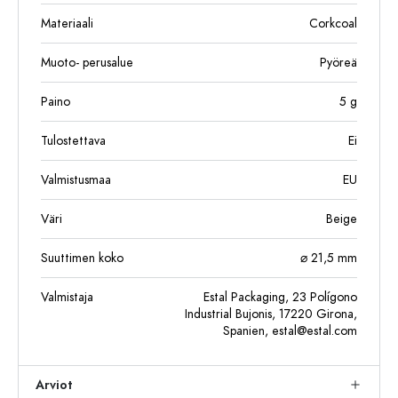
Materiaali
Corkcoal
Muoto- perusalue
Pyöreä
Paino
5
g
Tulostettava
Ei
Valmistusmaa
EU
Väri
Beige
Suuttimen koko
⌀ 21,5 mm
Valmistaja
Estal Packaging, 23 Polígono
Industrial Bujonis, 17220 Girona,
Spanien,
estal@estal.com
Arviot