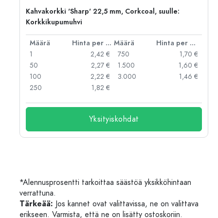
Kahvakorkki 'Sharp' 22,5 mm, Corkcoal, suulle:
Korkkikupumuhvi
er kpl
Määrä
Hinta per kpl
Määrä
Hinta per kpl
 €
1
2,42 €
750
1,70 €
 €
50
2,27 €
1.500
1,60 €
 €
100
2,22 €
3.000
1,46 €
 €
250
1,82 €
Yksityiskohdat
*Alennusprosentti tarkoittaa säästöä yksikköhintaan
verrattuna.
Tärkeää:
Jos kannet ovat valittavissa, ne on valittava
erikseen. Varmista, että ne on lisätty ostoskoriin.