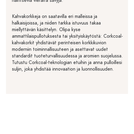
häiritseviä vieraita sävyjä.
Kahvakorkkeja on saatavilla eri malleissa ja
halkaisijoissa, ja niiden tarkka istuvuus takaa
miellyttävän käsittelyn. Olipa kyse
ammattilaispullotuksesta tai yksityiskäytöstä: Corkcoal-
kahvakorkit yhdistävät perinteisen korkkikuvion
moderniin toiminnallisuuteen ja asettavat uudet
standardit tuoteturvallisuudessa ja aromien suojelussa.
Tutustu Corkcoal-teknologian etuihin ja anna pulloillesi
suljin, joka yhdistää innovaation ja luonnollisuuden.