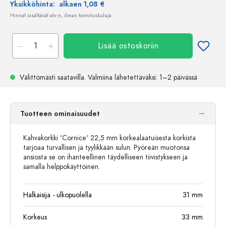
Yksikköhinta:
alkaen 1,08 €
Hinnat sisältävät alv:n, ilman toimituskuluja
Lisää ostoskoriin
Välittömästi saatavilla.
Valmiina lähetettäväksi
: 1–2 päivässä
Tuotteen ominaisuudet
Kahvakorkki 'Cornice' 22,5 mm korkealaatuisesta korkista
tarjoaa turvallisen ja tyylikkään sulun. Pyöreän muotonsa
ansiosta se on ihanteellinen täydelliseen tiivistykseen ja
samalla helppokäyttöinen.
Halkaisija - ulkopuolella
31
mm
Korkeus
33
mm