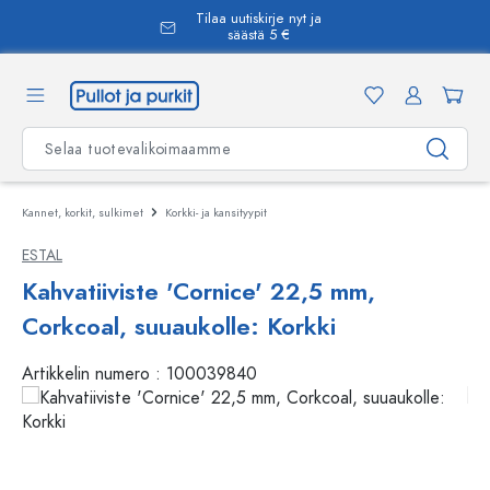
Tilaa uutiskirje nyt ja
äsisältöön
säästä 5 €
Kannet, korkit, sulkimet
Korkki- ja kansityypit
ESTAL
Kahvatiiviste 'Cornice' 22,5 mm,
Corkcoal, suuaukolle: Korkki
Artikkelin numero :
100039840