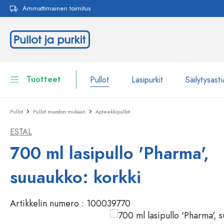
Ammattimainen toimitus
akuun
Siirry päänavigointiin
Tuotteet
Pullot
Lasipurkit
Säilytysasti
Pullot
Pullot muodon mukaan
Apteekkipullot
Pullot
Näytä kaikki Pullot
ESTAL
Lasipurkit
Pullot tuotemerkin mukaan
700 ml lasipullo 'Pharma',
WECK-Lasipullot
Säilytysastiat
suuaukko: korkki
Astiat
Pullot toiminnon mukaan
Artikkelin numero :
100039770
Pipettipullot
Kosmetiikka-astiat
Patenttikorkkipullot