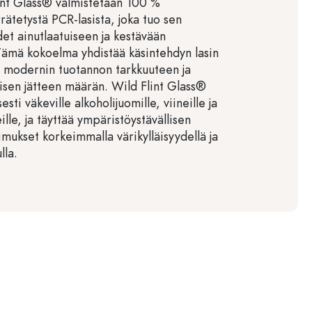
lint Glass® valmistetaan 100 %
rrätetystä PCR-lasista, joka tuo sen
et ainutlaatuiseen ja kestävään
ämä kokoelma yhdistää käsintehdyn lasin
 modernin tuotannon tarkkuuteen ja
isen jätteen määrän. Wild Flint Glass®
sti väkeville alkoholijuomille, viineille ja
lle, ja täyttää ympäristöystävällisen
mukset korkeimmalla värikylläisyydellä ja
lla.