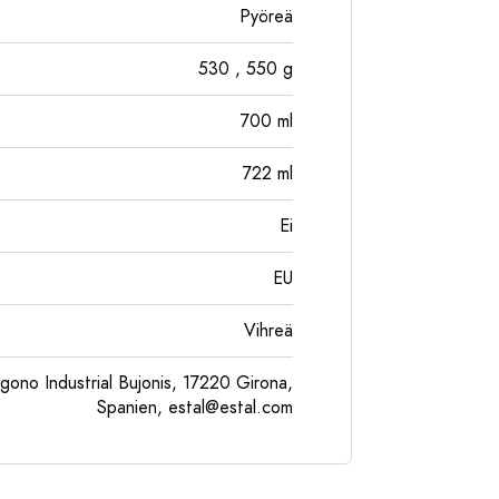
Pyöreä
530
, 550
g
700
ml
722
ml
Ei
EU
Vihreä
gono Industrial Bujonis, 17220 Girona,
Spanien,
estal@estal.com