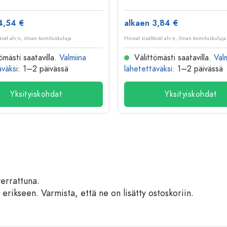
4,54 €
alkaen 3,84 €
ävät alv:n, ilman toimituskuluja
Hinnat sisältävät alv:n, ilman toimituskuluja
ömästi saatavilla.
Valmiina
Välittömästi saatavilla.
Val
äväksi
: 1–2 päivässä
lähetettäväksi
: 1–2 päivässä
Yksityiskohdat
Yksityiskohdat
verrattuna.
 erikseen. Varmista, että ne on lisätty ostoskoriin.