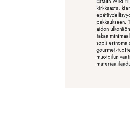
Estalin Wild F
kirkkaasta, kie
epätäydellisyyd
pakkaukseen. T
aidon ulkonäön
takaa minimaal
sopii erinomaise
gourmet-tuottei
muotoilun vaati
materiaalilaadu