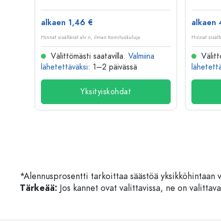
alkaen 1,46 €
alkaen 
Hinnat sisältävät alv:n, ilman toimituskuluja
Hinnat sisält
na
Välittömästi saatavilla.
Valmiina
Välitt
lähetettäväksi
: 1–2 päivässä
lähetett
Yksityiskohdat
*Alennusprosentti tarkoittaa säästöä yksikköhintaan 
Tärkeää:
Jos kannet ovat valittavissa, ne on valittava