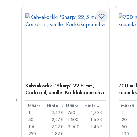
lo
Kahvakorkki 'Sharp' 22,5 mm,
700 ml l
korkki
Corkcoal, suulle: Korkkikupumuhvi
suuaukk
Hinta per kpl
Määrä
Hinta per kpl
Määrä
Hinta per kpl
Määrä
,91 €
1
2,42 €
750
1,70 €
1
,81 €
50
2,27 €
1.500
1,60 €
20
,67 €
100
2,22 €
3.000
1,46 €
50
,33 €
250
1,82 €
100