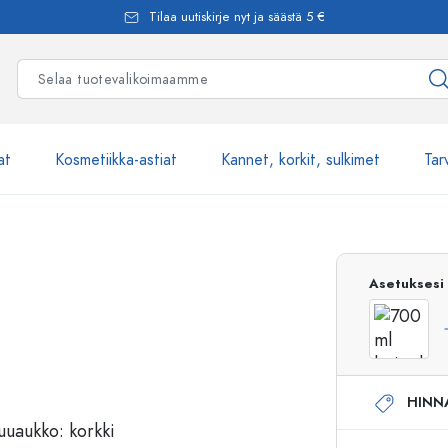
Tilaa uutiskirje nyt ja säästä 5 €
at
Kosmetiikka-astiat
Kannet, korkit, sulkimet
Tar
Yli 2500 tuot
Asetuksesi
Estal-Lasipullot
HINN
Pumppupullot
Airless-pumppupullot
Spraypullot
Roll-on-pullot