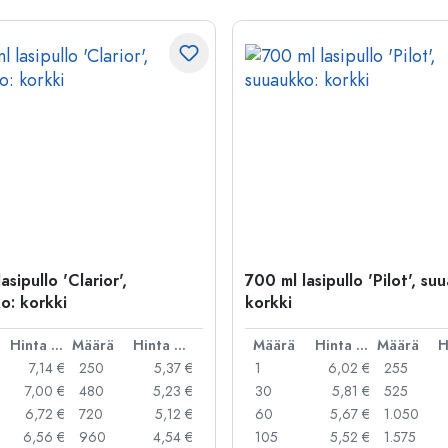
asipullo 'Clarior',
700 ml lasipullo 'Pilot', su
o: korkki
korkki
Hinta per kpl
Määrä
Hinta per kpl
Määrä
Hinta per kpl
Määrä
7,14 €
250
5,37 €
1
6,02 €
255
7,00 €
480
5,23 €
30
5,81 €
525
6,72 €
720
5,12 €
60
5,67 €
1.050
6,56 €
960
4,54 €
105
5,52 €
1.575