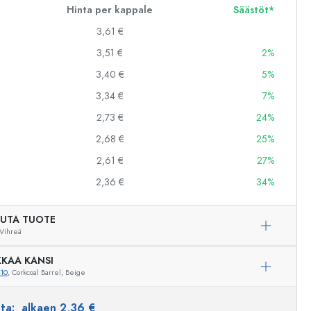
Hinta per kappale
Säästöt*
3,61 €
3,51 €
2%
3,40 €
5%
3,34 €
7%
2,73 €
24%
2,68 €
25%
2,61 €
27%
2,36 €
34%
UTA TUOTE
Vihreä
KAA KANSI
10
, Corkcoal Barrel, Beige
Esimerkillinen edustus
nta:
alkaen 2,36 €