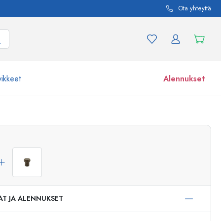
Ota yhteyttä
vikkeet
Alennukset
etta ja tuotevariaatiota
Lasipurkit
Tutustu nyt
Osta nyt
AT JA ALENNUKSET