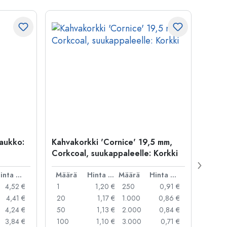
uaukko:
Kahvakorkki 'Cornice' 19,5 mm,
700 m
Corkcoal, suukappaleelle: Korkki
suuau
Hinta per kpl
Määrä
Hinta per kpl
Määrä
Hinta per kpl
Mää
4,52 €
1
1,20 €
250
0,91 €
1
4,41 €
20
1,17 €
1.000
0,86 €
20
4,24 €
50
1,13 €
2.000
0,84 €
50
3,84 €
100
1,10 €
3.000
0,71 €
100