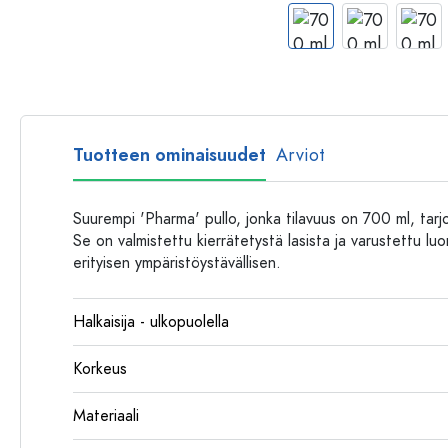
Muovipullot
Tuotteen ominaisuudet
Arviot
Suurempi 'Pharma' pullo, jonka tilavuus on 700 ml, tarjoaa
Se on valmistettu kierrätetystä lasista ja varustettu luonn
erityisen ympäristöystävällisen.
Halkaisija - ulkopuolella
Korkeus
Materiaali