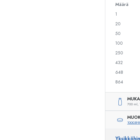
Määrä
1
Alkoholipullot
Puristuspullot
20
Likööripullot
Säilytyspullot
50
Mehupullot
Kuviopainetut pullot
100
Parfyymipullot
Ginipullot
Kynsilakkapullot
Joulupullot
250
Minipullot
Koristeelliset pullot
432
648
864
Erikoismuotoiset pullot
Sylinteripullot
Pyöreäkauluspullot
Käymisastiat
MUKA
Taskumatit
700 ml,
Leveäkaulaiset pullot
MUOK
1000398
Keraamiset pullot
Yksikköhi