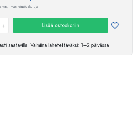
 alv:n, ilman toimituskuluja
Lisää ostoskoriin
sti saatavilla.
Valmiina lähetettäväksi
: 1–2 päivässä