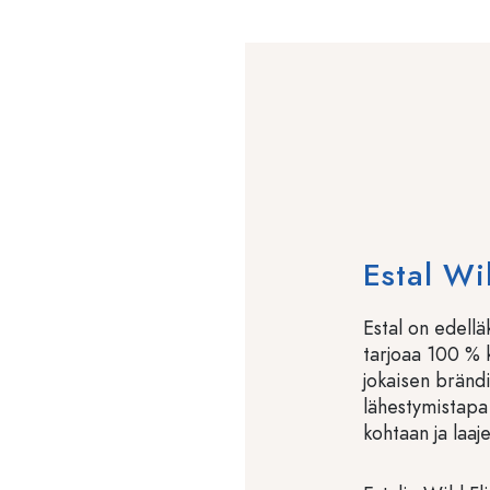
Estal Wi
Estal on edellä
tarjoaa 100 % k
jokaisen brändi
lähestymistapa 
kohtaan ja laaj