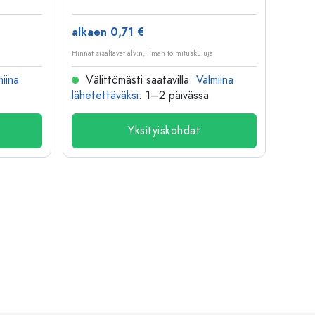
alkaen 0,71 €
alkae
Hinnat sisältävät alv:n, ilman toimituskuluja
Hinnat si
miina
Välittömästi saatavilla.
Valmiina
Väl
lähetettäväksi
: 1–2 päivässä
lähete
Yksityiskohdat