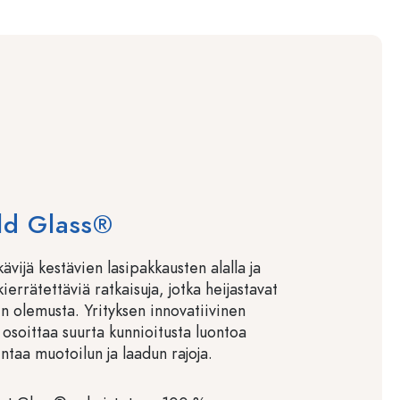
ld Glass®
kävijä kestävien lasipakkausten alalla ja
ierrätettäviä ratkaisuja, jotka heijastavat
n olemusta. Yrityksen innovatiivinen
osoittaa suurta kunnioitusta luontoa
entaa muotoilun ja laadun rajoja.