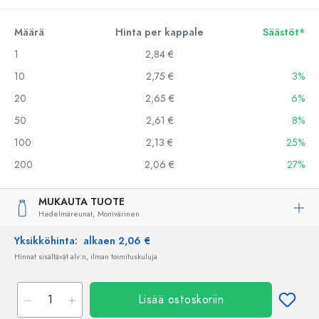
Määrä
Hinta per kappale
Säästöt*
1
2,84 €
10
2,75 €
3%
20
2,65 €
6%
50
2,61 €
8%
100
2,13 €
25%
200
2,06 €
27%
MUKAUTA TUOTE
Hedelmäreunat,
Monivärinen
Yksikköhinta:
alkaen 2,06 €
Hinnat sisältävät alv:n, ilman toimituskuluja
Lisää ostoskoriin