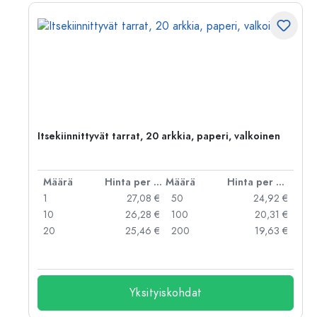
Itsekiinnittyvät tarrat, 20 arkkia, paperi, valkoinen
er kpl
Määrä
Hinta per kpl
Määrä
Hinta per kpl
 €
1
27,08 €
50
24,92 €
 €
10
26,28 €
100
20,31 €
 €
20
25,46 €
200
19,63 €
Yksityiskohdat