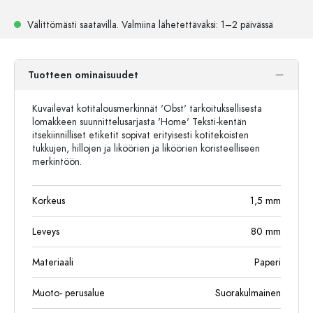
Välittömästi saatavilla.
Valmiina lähetettäväksi
: 1–2 päivässä
Tuotteen ominaisuudet
Kuvailevat kotitalousmerkinnät 'Obst' tarkoituksellisesta
lomakkeen suunnittelusarjasta 'Home' Teksti-kentän
itsekiinnilliset etiketit sopivat erityisesti kotitekoisten
tukkujen, hillojen ja liköörien ja liköörien koristeelliseen
merkintöön.
Korkeus
1,5
mm
Leveys
80
mm
Materiaali
Paperi
Muoto- perusalue
Suorakulmainen