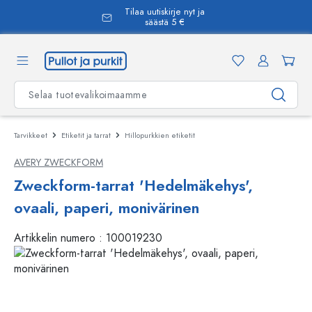
Tilaa uutiskirje nyt ja
äsisältöön
säästä 5 €
Tarvikkeet
Etiketit ja tarrat
Hillopurkkien etiketit
AVERY ZWECKFORM
Zweckform-tarrat 'Hedelmäkehys',
ovaali, paperi, monivärinen
Artikkelin numero :
100019230