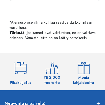
*Alennusprosentti tarkoittaa säästöä yksikköhintaan
verrattuna.
Tärkeää:
Jos kannet ovat valittavissa, ne on valittava
erikseen. Varmista, että ne on lisätty ostoskoriin.
Yli 2,000
Monia
Pikakuljetus
tuotetta
lahjaideoita
Neuvonta ja palvelu: