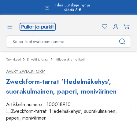
Tilaa uutiskirje nyt ja
äsisältöön
säästä 5 €
Tarvikkeet
Etiketit ja tarrat
Hillopurkkien etiketit
AVERY ZWECKFORM
Zweckform-tarrat 'Hedelmäkehys',
suorakulmainen, paperi, monivärinen
Artikkelin numero :
100018910