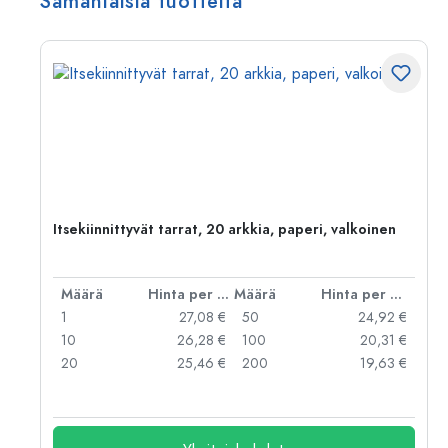
Samanlaisia tuotteita
Itsekiinnittyvät tarrat, 20 arkkia, paperi, valkoinen
er kpl
Määrä
Hinta per kpl
Määrä
Hinta per kpl
 €
1
27,08 €
50
24,92 €
 €
10
26,28 €
100
20,31 €
 €
20
25,46 €
200
19,63 €