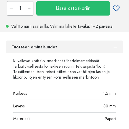
Lisää ostoskoriin
Välittömästi saatavilla.
Valmiina lähetettäväksi
: 1–2 päivässä
Tuotteen ominaisuudet
Kuvailevat kotitalousmerkinnät 'hedelmämerkinnät'
tarkoituksellisesta lomakkeen suunnittelusarjasta 'koti'.
Tekstikentän itsehiiteiset etiketit sopivat hillojen lasien ja
likööripullojen erityisen koristeelliseen merkintöön.
Korkeus
1,5
mm
Leveys
80
mm
Materiaali
Paperi