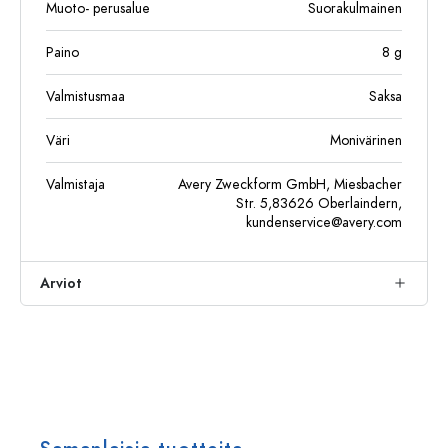
Muoto- perusalue
Suorakulmainen
Paino
8
g
Valmistusmaa
Saksa
Väri
Monivärinen
Valmistaja
Avery Zweckform GmbH, Miesbacher
Str. 5,83626 Oberlaindern,
kundenservice@avery.com
Arviot