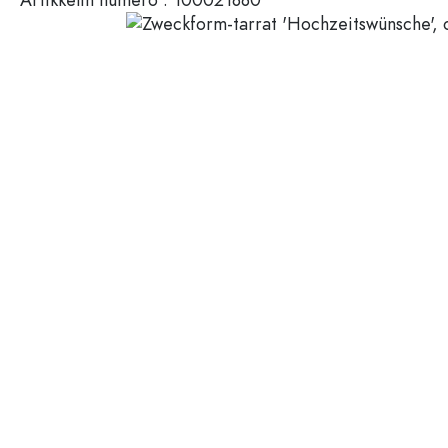
Muovisäiliöt
Pullot käytön mukaan
Kannet, korkit, sulkimet
Etikka- ja öljypullot
Viinipullot
Tarvikkeet
Olutpullot
Juomapullot
Tuotemerkki
Lääkepullot
Maitopullot
Alennukset
Uutuudet
Pullot muodon mukaan
Apteekkipullot
Korvalliset pullot
Pitkäkaulaiset pullot
Monikulmaiset pullot
Pullot materiaalin mukaan
Lasipullot