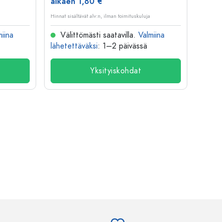
alkaen 1,80 €
alka
Hinnat sisältävät alv:n, ilman toimituskuluja
Hinnat si
miina
Välittömästi saatavilla.
Valmiina
Väl
lähetettäväksi
: 1–2 päivässä
lähete
Yksityiskohdat