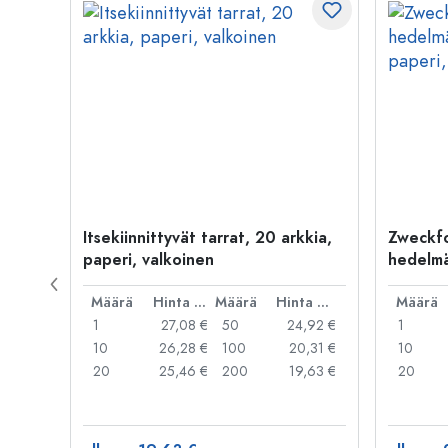
hys',
Itsekiinnittyvät tarrat, 20 arkkia,
Zweckfo
paperi, valkoinen
hedelmä
paperi,
Hinta per kpl
Määrä
Hinta per kpl
Määrä
Hinta per kpl
Määrä
,62 €
1
27,08 €
50
24,92 €
1
,14 €
10
26,28 €
100
20,31 €
10
,07 €
20
25,46 €
200
19,63 €
20