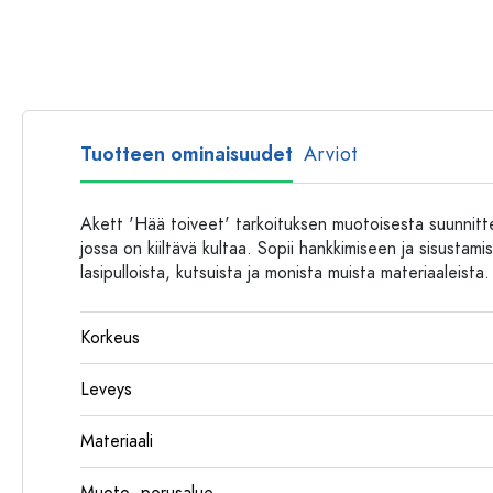
Muovipullot
Tuotteen ominaisuudet
Arviot
Akett 'Hää toiveet' tarkoituksen muotoisesta suunnitt
jossa on kiiltävä kultaa. Sopii hankkimiseen ja sisusta
lasipulloista, kutsuista ja monista muista materiaaleista. 
Korkeus
Leveys
Materiaali