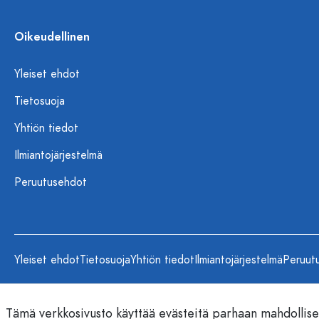
Oikeudellinen
Yleiset ehdot
Tietosuoja
Yhtiön tiedot
Ilmiantojärjestelmä
Peruutusehdot
Yleiset ehdot
Tietosuoja
Yhtiön tiedot
Ilmiantojärjestelmä
Peruut
Tämä verkkosivusto käyttää evästeitä parhaan mahdollis