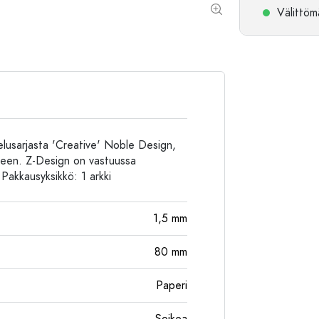
Välittömä
Alumiinipullot
elusarjasta 'Creative' Noble Design,
miseen. Z-Design on vastuussa
Pakkausyksikkö: 1 ​​arkki
1,5
mm
80
mm
Paperi