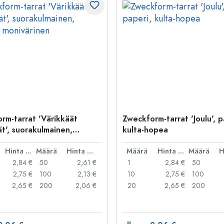
rm-tarrat 'Värikkäät
Zweckform-tarrat 'Joulu', p
t', suorakulmainen,
kulta-hopea
 monivärinen
Hinta per kpl
Määrä
Hinta per kpl
Määrä
Hinta per kpl
Määrä
2,84 €
50
2,61 €
1
2,84 €
50
2,75 €
100
2,13 €
10
2,75 €
100
2,65 €
200
2,06 €
20
2,65 €
200