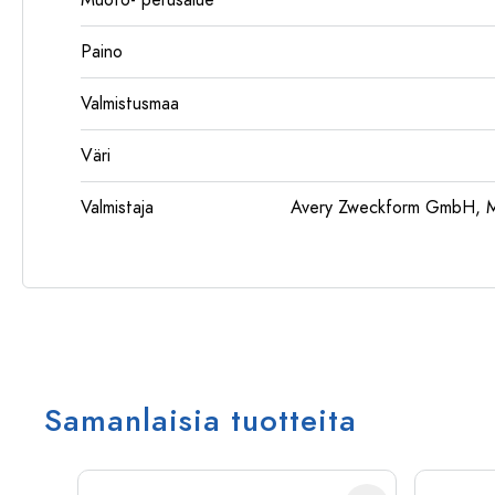
Muoto- perusalue
Paino
Valmistusmaa
Väri
Valmistaja
Avery Zweckform GmbH, Mi
Samanlaisia tuotteita