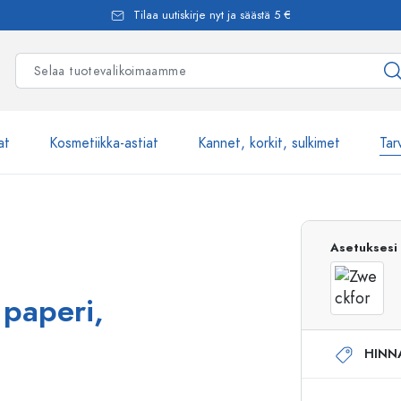
Tilaa uutiskirje nyt ja säästä 5 €
at
Kosmetiikka-astiat
Kannet, korkit, sulkimet
Tar
Yli 2500 tuot
Asetuksesi
Estal-Lasipullot
 paperi,
HINN
Pumppupullot
Airless-pumppupullot
Spraypullot
Roll-on-pullot