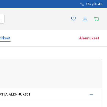
Ota yhteyttä
vikkeet
Alennukset
etta ja tuotevariaatiota
Lasipurkit
Tutustu nyt
Osta nyt
AT JA ALENNUKSET