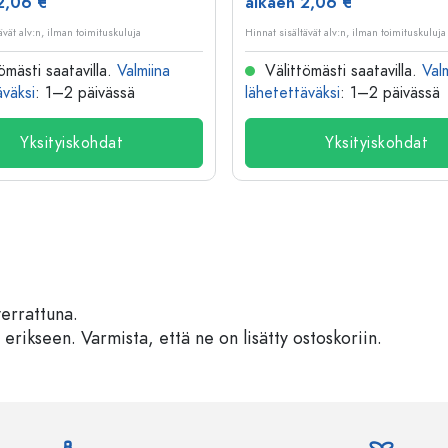
2,06 €
alkaen 2,06 €
ävät alv:n, ilman toimituskuluja
Hinnat sisältävät alv:n, ilman toimituskuluja
ömästi saatavilla.
Valmiina
Välittömästi saatavilla.
Val
äväksi
: 1–2 päivässä
lähetettäväksi
: 1–2 päivässä
Yksityiskohdat
Yksityiskohdat
verrattuna.
 erikseen. Varmista, että ne on lisätty ostoskoriin.