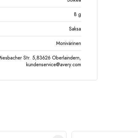
Soikea
8
g
Saksa
Monivärinen
esbacher Str. 5,83626 Oberlaindern,
kundenservice@avery.com