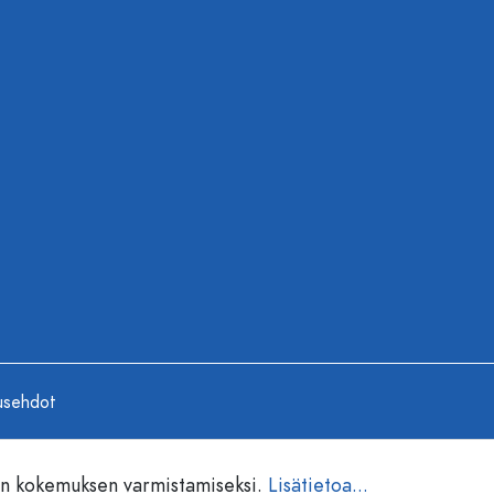
usehdot
en kokemuksen varmistamiseksi.
Lisätietoa...