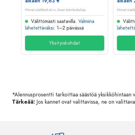
alkaen 19,63 €
alkaen 
Hinnat sisältävät alv:n, ilman toimituskuluja
Hinnat sisält
na
Välittömästi saatavilla.
Valmiina
Välitt
lähetettäväksi
: 1–2 päivässä
lähetett
Yksityiskohdat
*Alennusprosentti tarkoittaa säästöä yksikköhintaan 
Tärkeää:
Jos kannet ovat valittavissa, ne on valittava