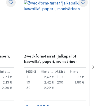
aperi,
Zweckform-tarrat 'Jalkapallot
Zweck
kasvoilla', paperi, monivärinen
paper
Hinta per kpl
Määrä
Hinta per kpl
Määrä
Hinta per kpl
Mää
2,61 €
1
2,49 €
100
1,87 €
1
2,13 €
10
2,42 €
200
1,80 €
10
2,06 €
50
2,29 €
20