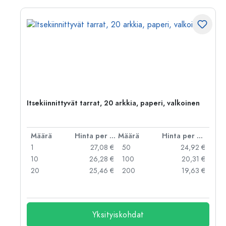
en
Itsekiinnittyvät tarrat, 20 arkkia, paperi, valkoinen
er kpl
Määrä
Hinta per kpl
Määrä
Hinta per kpl
 €
1
27,08 €
50
24,92 €
 €
10
26,28 €
100
20,31 €
 €
20
25,46 €
200
19,63 €
Yksityiskohdat