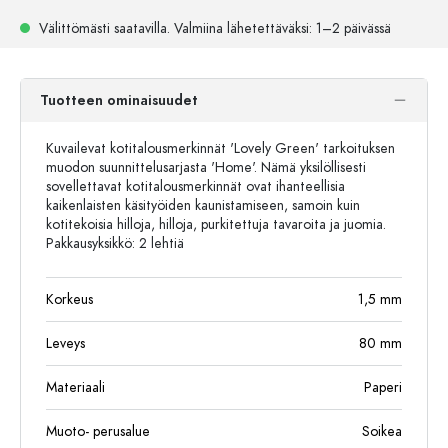
Välittömästi saatavilla.
Valmiina lähetettäväksi
: 1–2 päivässä
Tuotteen ominaisuudet
Kuvailevat kotitalousmerkinnät 'Lovely Green' tarkoituksen
muodon suunnittelusarjasta 'Home'. Nämä yksilöllisesti
sovellettavat kotitalousmerkinnät ovat ihanteellisia
kaikenlaisten käsityöiden kaunistamiseen, samoin kuin
kotitekoisia hilloja, hilloja, purkitettuja tavaroita ja juomia.
Pakkausyksikkö: 2 lehtiä
Korkeus
1,5
mm
Leveys
80
mm
Materiaali
Paperi
Muoto- perusalue
Soikea