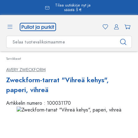
Tilaa uutiskirje nyt ja
äsisältöön
säästä 5 €
Tarvikkeet
AVERY ZWECKFORM
Zweckform-tarrat "Vihreä kehys",
paperi, vihreä
Artikkelin numero :
100031170