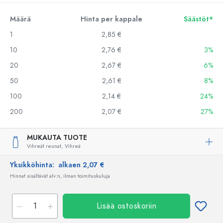
Määrä
Hinta per kappale
Säästöt*
1
2,85 €
10
2,76 €
3%
20
2,67 €
6%
50
2,61 €
8%
100
2,14 €
24%
200
2,07 €
27%
MUKAUTA TUOTE
Vihreät reunat,
Vihreä
Yksikköhinta:
alkaen 2,07 €
Hinnat sisältävät alv:n, ilman toimituskuluja
Lisää ostoskoriin